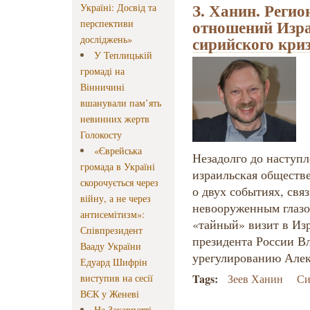
З. Ханин. Реги
Україні: Досвід та
отношений Изра
перспективи
сирийского кри
досліджень»
У Теплицькій
громаді на
Вінничині
вшанували пам’ять
невинних жертв
Голокосту
«Єврейська
Незадолго до наступл
громада в Україні
израильская обществ
скорочується через
о двух событиях, свя
війну, а не через
невооруженным глазо
антисемітизм»:
«тайный» визит в Из
Співпрезидент
президента России В
Вааду України
урегулированию Алек
Едуард Шифрін
Tags:
виступив на сесії
Зеев Ханин
Си
ВЄК у Женеві
На Закарпатті