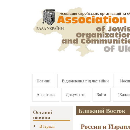
Перейти к основному содержанию
Новини
Відновлення під час війни
Йосип
Аналітика
Документи
Звіти
"Хада
Ближний Восток
Останні
новини
Россия и Израи
В Ізраїлі