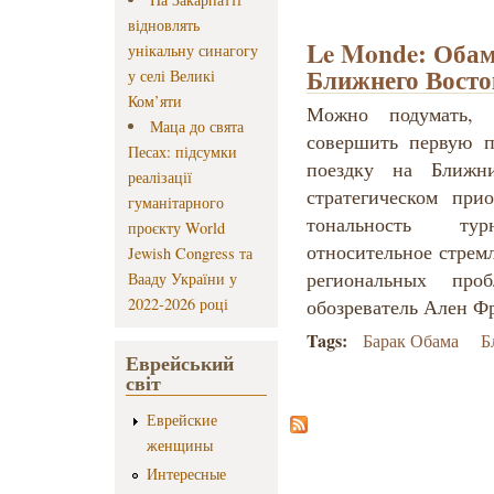
відновлять
Le Monde: Обам
унікальну синагогу
Ближнего Восто
у селі Великі
Ком’яти
Можно подумать,
Маца до свята
совершить первую п
Песах: підсумки
поездку на Ближ
реалізації
стратегическом при
гуманітарного
тональность ту
проєкту World
относительное стрем
Jewish Congress та
региональных пр
Вааду України у
2022-2026 році
обозреватель Ален Ф
Tags:
Барак Обама
Б
Еврейський
світ
Еврейские
женщины
Интересные