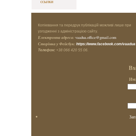
ссылки
Копіювання та передрук публікацій можливі лише при
узгодженні з адміністрацією сайту.
Електронна адреса:
vaadua.office@gmail.com
Сторінка у Фейсбук:
https://www.facebook.com/vaadua
Телефон:
+38 066 420 55 06.
Вх
Имя
Зап