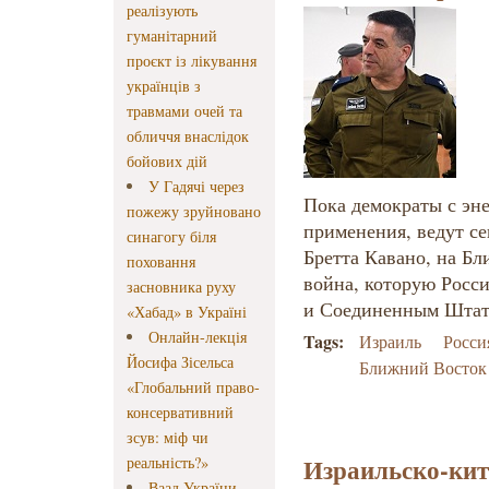
реалізують
гуманітарний
проєкт із лікування
українців з
травмами очей та
обличчя внаслідок
бойових дій
У Гадячі через
Пока демократы с эн
пожежу зруйновано
применения, ведут с
синагогу біля
Бретта Кавано, на Бл
поховання
война, которую Росси
засновника руху
и Соединенным Шта
«Хабад» в Україні
Онлайн-лекція
Tags:
Израиль
Росси
Йосифа Зісельса
Ближний Восток
«Глобальний право-
консервативний
зсув: міф чи
Израильско-кит
реальність?»
Ваад України