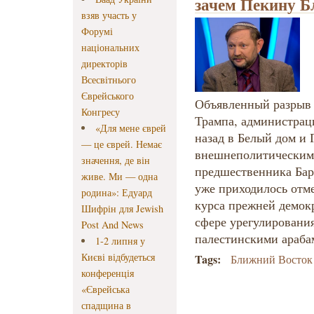
зачем Пекину Б
взяв участь у
Форумі
національних
директорів
Всесвітнього
Єврейського
Объявленный разрыв
Конгресу
Трампа, администрац
«Для мене єврей
назад в Белый дом и
— це єврей. Немає
внешнеполитическим 
значення, де він
предшественника Бар
живе. Ми — одна
уже приходилось отм
родина»: Едуард
курса прежней демок
Шифрін для Jewish
сфере урегулировани
Post And News
палестинскими араба
1-2 липня у
Києві відбудеться
Tags:
Ближний Восток
конференція
«Єврейська
спадщина в