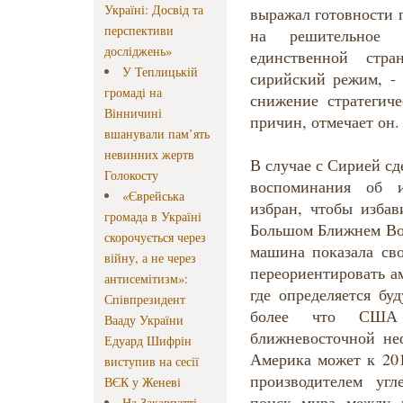
Україні: Досвід та
выражал готовности 
перспективи
на решительное 
досліджень»
единственной стра
У Теплицькій
сирийский режим, -
громаді на
снижение стратегич
Вінничині
причин, отмечает он.
вшанували пам’ять
невинних жертв
В случае с Сирией с
Голокосту
воспоминания об 
«Єврейська
избран, чтобы изба
громада в Україні
Большом Ближнем Вос
скорочується через
машина показала св
війну, а не через
переориентировать а
антисемітизм»:
где определяется бу
Співпрезидент
более что США
Вааду України
ближневосточной неф
Едуард Шифрін
Америка может к 20
виступив на сесії
производителем угл
ВЄК у Женеві
поиск мира между 
На Закарпатті