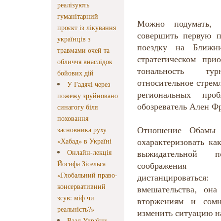
реалізують
гуманітарний
Можно подумать,
проєкт із лікування
совершить первую п
українців з
поездку на Ближни
травмами очей та
стратегическом при
обличчя внаслідок
тональность ту
бойових дій
относительное стрем
У Гадячі через
региональных пр
пожежу зруйновано
обозреватель Ален Ф
синагогу біля
поховання
Отношение Обамы
засновника руху
охарактеризовать ка
«Хабад» в Україні
Онлайн-лекція
выжидательной п
Йосифа Зісельса
соображения 
«Глобальний право-
дистанцироваться:
консервативний
вмешательства, он
зсув: міф чи
вторжениям и сомн
реальність?»
изменить ситуацию н
Ваад України