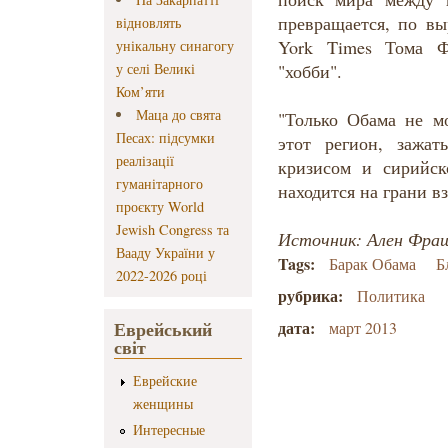
превращается, по в
відновлять
York Times Тома Ф
унікальну синагогу
у селі Великі
"хобби".
Ком’яти
Маца до свята
"Только Обама не м
Песах: підсумки
этот регион, зажа
реалізації
кризисом и сирийск
гуманітарного
находится на грани в
проєкту World
Jewish Congress та
Источник: Ален Фрашо
Вааду України у
Tags:
Барак Обама
Б
2022-2026 році
рубрика:
Политика
Еврейський
дата:
март 2013
світ
Еврейские
женщины
Интересные