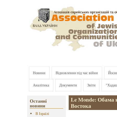
Перейти к основному содержанию
Новини
Відновлення під час війни
Йосип
Аналітика
Документи
Звіти
"Хада
Le Monde: Обама 
Останні
Востока
новини
В Ізраїлі