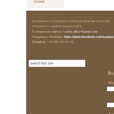
ссылки
Копіювання та передрук публікацій можливі лише при
узгодженні з адміністрацією сайту.
Електронна адреса:
vaadua.office@gmail.com
Сторінка у Фейсбук:
https://www.facebook.com/vaadua
Телефон:
+38 066 420 55 06.
Вх
Имя