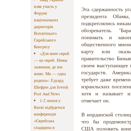
взяв участь у
Эта сдержанность уг
Форумі
президента Обам
національних
подкреплялись никак
директорів
обозреватель. "Ба
Всесвітнього
понимать и завоев
Єврейського
общественного мнен
Конгресу
карту или оказы
«Для мене єврей
правительство Бинья
— це єврей. Немає
своем выступающее 
значення, де він
государств. Амери
живе. Ми — одна
требует даже времен
родина»: Едуард
израильских поселен
Шифрін для Jewish
хотя и называет и
Post And News
отмечает он.
1-2 липня у
Києві відбудеться
В иорданской столиц
конференція
«Єврейська
что бы продемонст
спадщина в
США положить коне