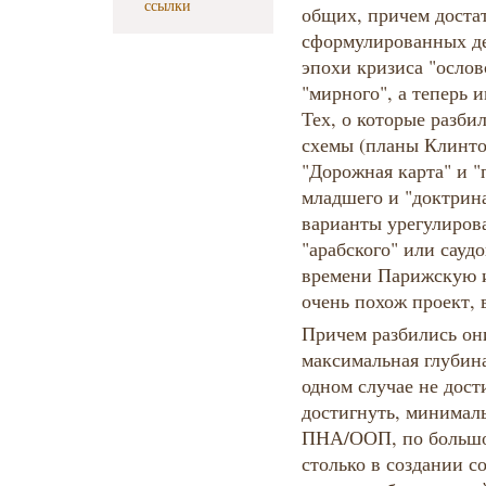
ссылки
общих, причем доста
сформулированных де
эпохи кризиса "ослов
"мирного", а теперь 
Тех, о которые разби
схемы (планы Клинто
"Дорожная карта" и 
младшего и "доктрина
варианты урегулиров
"арабского" или сауд
времени Парижскую и
очень похож проект,
Причем разбились он
максимальная глубина
одном случае не дост
достигнуть, минимал
ПНА/ООП, по большом
столько в создании со