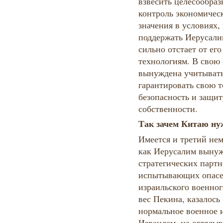
взвесить целесообраз
контроль экономическ
значения в условиях,
поддержать Иерусали
сильно отстает от ег
технологиям. В свою 
вынуждена учитывать
гарантировать свою 
безопасность и защи
собственности.
Так зачем Китаю ну
Имеется и третий не
как Иерусалим вынуж
стратегических парт
испытывающих опасен
израильского военно
вес Пекина, казалось
нормальное военное и
Израилем, не оглядыв