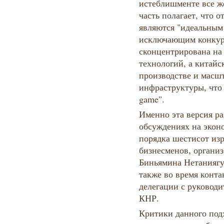
истеблишменте все ж
часть полагает, что 
являются "идеальным
исключающим конкур
сконцентрирована на
технологий, а китай
производстве и масш
инфраструктуры, что 
game".
Именно эта версия р
обсуждениях на экон
порядка шестисот из
бизнесменов, организ
Биньямина Нетаниягу 
также во время конта
делегации с руковод
КНР.
Критики данного под