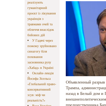
реалізують
гуманітарний
проєкт із лікування
українців з
травмами очей та
обличчя внаслідок
бойових дій
У Гадячі через
пожежу зруйновано
синагогу біля
поховання
засновника руху
«Хабад» в Україні
Онлайн-лекція
Йосифа Зісельса
Объявленный разрыв
«Глобальний право-
Трампа, администрац
консервативний
назад в Белый дом и
зсув: міф чи
внешнеполитическим 
реальність?»
предшественника Бар
Ваад України