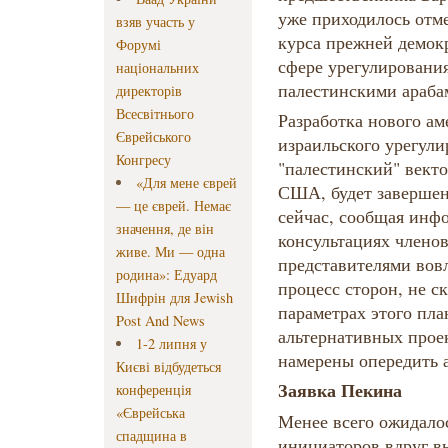
уже приходилось отм
взяв участь у
курса прежней демок
Форумі
сфере урегулировани
національних
палестинскими араба
директорів
Всесвітнього
Разработка нового ам
Єврейського
израильского урегули
Конгресу
"палестинский" векто
«Для мене єврей
США, будет завершен
— це єврей. Немає
сейчас, сообщая инф
значення, де він
консультациях членов
живе. Ми — одна
представителями вов
родина»: Едуард
процесс сторон, не с
Шифрін для Jewish
параметрах этого пла
Post And News
альтернативных проек
1-2 липня у
намерены опередить 
Києві відбудеться
Заявка Пекина
конференція
«Єврейська
Менее всего ожидалос
спадщина в
инициаторов вдруг в