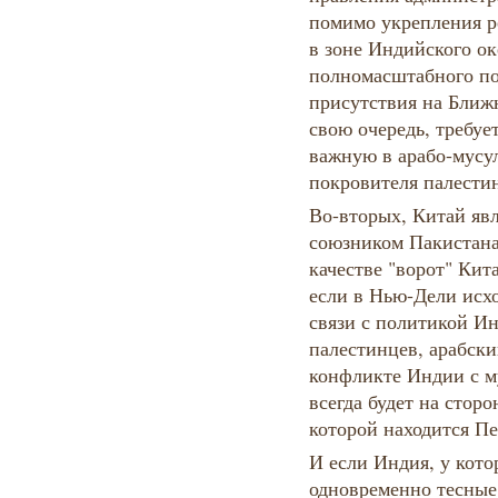
помимо укрепления р
в зоне Индийского ок
полномасштабного по
присутствия на Ближн
свою очередь, требуе
важную в арабо-мусу
покровителя палестин
Во-вторых, Китай явл
союзником Пакистана
качестве "ворот" Кит
если в Нью-Дели исхо
связи с политикой И
палестинцев, арабск
конфликте Индии с м
всегда будет на сторо
которой находится Пе
И если Индия, у кото
одновременно тесные