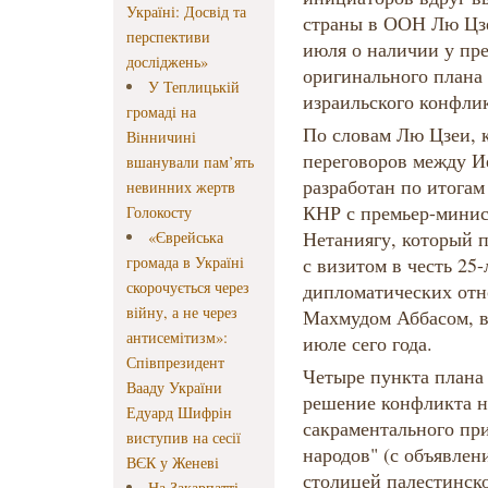
Україні: Досвід та
страны в ООН Лю Цзе
перспективи
июля о наличии у пр
досліджень»
оригинального плана
У Теплицькій
израильского конфлик
громаді на
По словам Лю Цзеи, 
Вінничині
переговоров между И
вшанували пам’ять
разработан по итогам
невинних жертв
КНР с премьер-мини
Голокосту
Нетаниягу, который п
«Єврейська
громада в Україні
с визитом в честь 25
скорочується через
дипломатических отн
війну, а не через
Махмудом Аббасом, во
антисемітизм»:
июле сего года.
Співпрезидент
Четыре пункта плана
Вааду України
решение конфликта на
Едуард Шифрін
сакраментального при
виступив на сесії
народов" (с объявле
ВЄК у Женеві
столицей палестинско
На Закарпатті