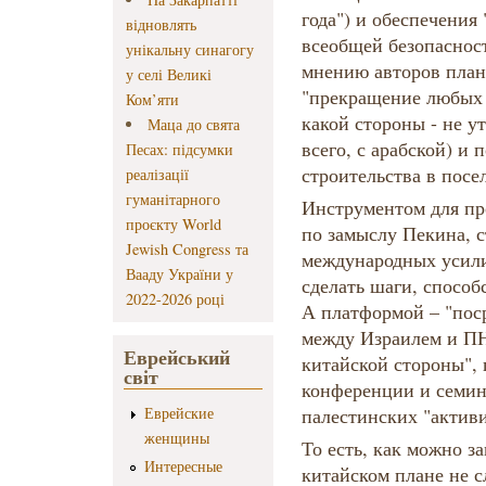
года") и обеспечения
відновлять
всеобщей безопасност
унікальну синагогу
мнению авторов план
у селі Великі
"прекращение любых 
Ком’яти
какой стороны - не ут
Маца до свята
всего, с арабской) и
Песах: підсумки
строительства в посе
реалізації
гуманітарного
Инструментом для пр
проєкту World
по замыслу Пекина, с
Jewish Congress та
международных усили
Вааду України у
сделать шаги, спосо
2022-2026 році
А платформой – "поср
между Израилем и П
Еврейський
китайской стороны",
світ
конференции и семин
Еврейские
палестинских "активи
женщины
То есть, как можно з
Интересные
китайском плане не с