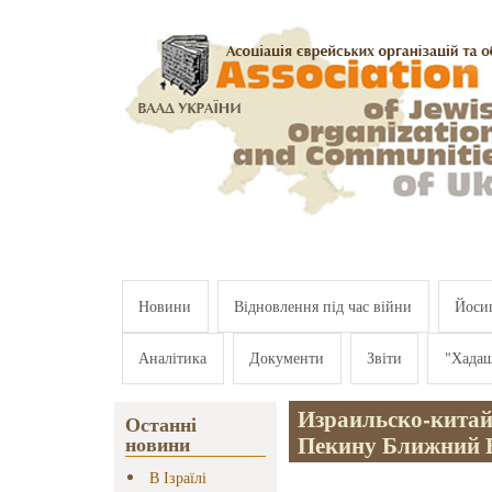
Перейти к основному содержанию
Новини
Відновлення під час війни
Йосип
Аналітика
Документи
Звіти
"Хада
Израильско-китай
Останні
Пекину Ближний 
новини
В Ізраїлі