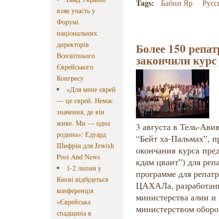
Tags:
Бабин Яр
Русс
взяв участь у
Форумі
національних
директорів
Более 150 репа
Всесвітнього
закончили курс
Єврейського
Конгресу
«Для мене єврей
— це єврей. Немає
значення, де він
живе. Ми — одна
3 августа в Тель-Ави
родина»: Едуард
“Бейт ха-Пальмах”, 
Шифрін для Jewish
окончания курса пре
Post And News
кдам цваит”) для реп
1-2 липня у
программе для репатр
Києві відбудеться
ЦАХАЛа, разработан
конференція
министерства алии и 
«Єврейська
министерством оборо
спадщина в