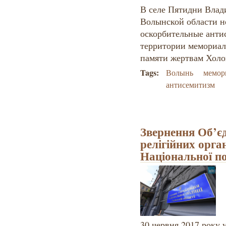
В селе Пятидни Влад
Волынской области н
оскорбительные анти
территории мемориал
памяти жертвам Холо
Tags:
Волынь
мемор
антисемитизм
Звернення Об’є
релігійних орга
Національної по
30 червня 2017 року 