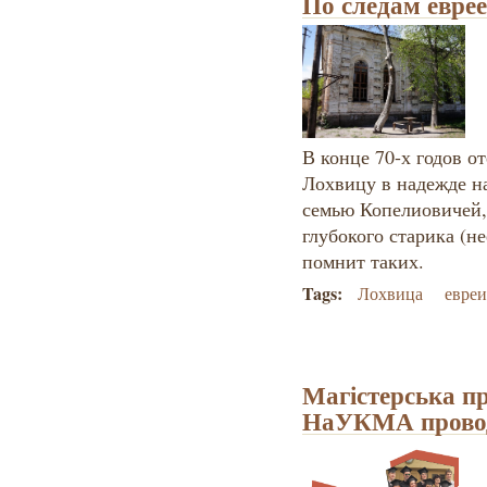
По следам евре
В конце 70-х годов о
Лохвицу в надежде н
семью Копелиовичей,
глубокого старика (н
помнит таких.
Tags:
Лохвица
евреи
Магістерська п
НаУКМА проводи