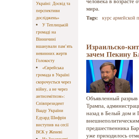
человека в возрасте о
Україні: Досвід та
мира.
перспективи
Tags:
курс армейской 
досліджень»
У Теплицькій
громаді на
Вінничині
Израильско-кит
вшанували пам’ять
зачем Пекину Б
невинних жертв
Голокосту
«Єврейська
громада в Україні
скорочується через
війну, а не через
антисемітизм»:
Объявленный разрыв
Співпрезидент
Трампа, администрац
Вааду України
назад в Белый дом и
Едуард Шифрін
внешнеполитическим 
виступив на сесії
предшественника Бар
ВЄК у Женеві
уже приходилось отм
На Закарпатті