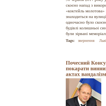
скоєно напад з викор
«коктейль молотова» 
знаходиться на вулиц
одночасно було скоєн
будiвлi колишньоi син
були зiрванi меморiа
Tags:
звернення
Льв
Почесний Консу
покарати винни
актах вандалізм