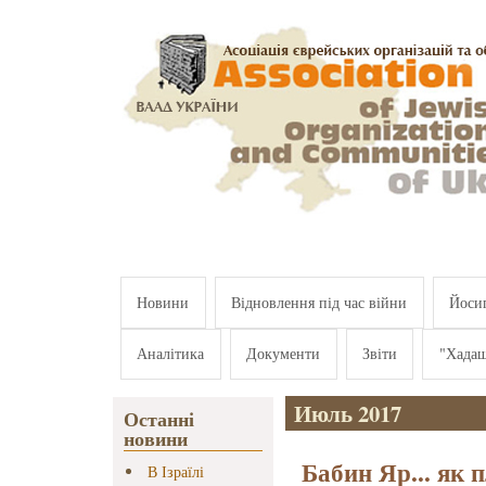
Перейти к основному содержанию
Новини
Відновлення під час війни
Йосип
Аналітика
Документи
Звіти
"Хада
Июль 2017
Останні
новини
Бабин Яр... як 
В Ізраїлі