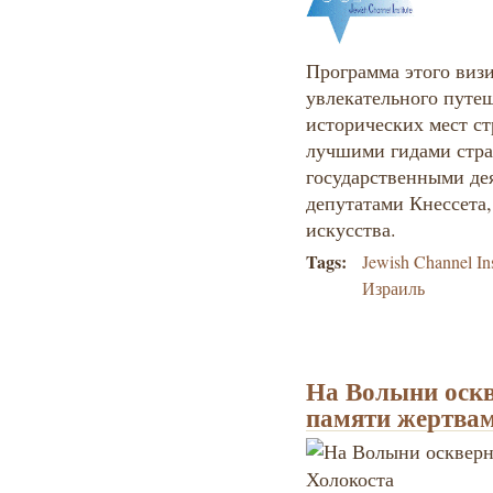
Программа этого визи
увлекательного путе
исторических мест ст
лучшими гидами стран
государственными де
депутатами Кнессета,
искусства.
Tags:
Jewish Channel Ins
Израиль
На Волыни оск
памяти жертвам