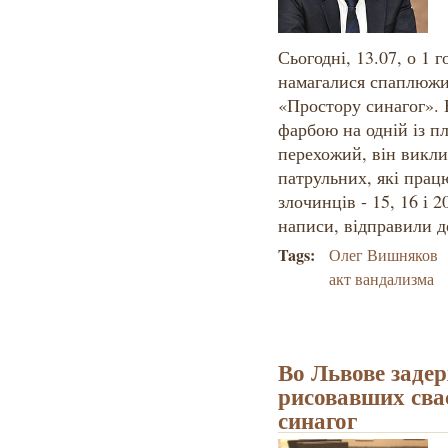
Сьогодні, 13.07, о 1 
намагалися спаплюжит
«Простору синагог».
фарбою на одній із п
перехожий, він викли
патрульних, які працю
злочинців - 15, 16 і 2
написи, відправили до
Tags:
Олег Вишняков
акт вандализма
Во Львове заде
рисовавших сва
синагог