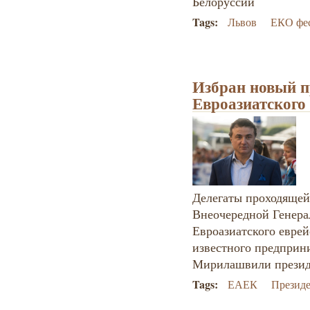
Белоруссии
Tags:
Львов
ЕКО фе
Избран новый п
Евроазиатского
Делегаты проходящей 
Внеочередной Генера
Евроазиатского еврей
известного предприн
Мирилашвили презид
Tags:
ЕАЕК
Презид