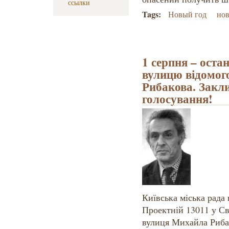
ссылки
Tags:
Новый год
но
1 серпня – оста
вулицю відомог
Рибакова. Закл
голосування!
Київська міська рада
Проектній 13011 у С
вулиця Михайла Риба