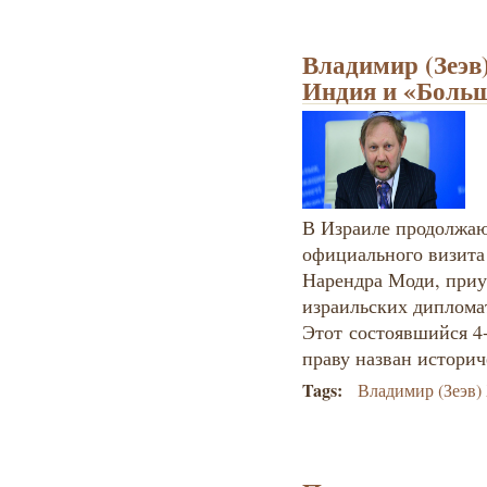
Владимир (Зеэв
Индия и «Боль
В Израиле продолжаю
официального визита
Нарендра Моди, приу
израильских диплома
Этот состоявшийся 4-
праву назван истори
Tags:
Владимир (Зеэв)