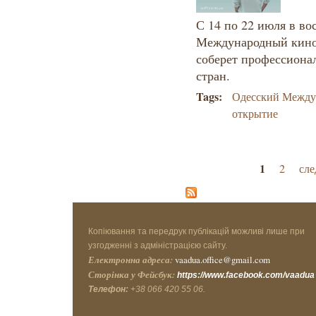
С 14 по 22 июля в во
Международный кино
соберет профессиона
стран.
Tags:
Одесский Между
открытие
Страницы
1
2
сле
Копіювання та передрук публікацій можливі лише при
узгодженні з адміністрацією сайту.
Електронна адреса:
vaadua.office@gmail.com
Сторінка у Фейсбук:
https://www.facebook.com/vaadua
Телефон:
+38 066 420 55 06.