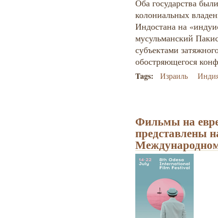
Оба государства были
колониальных владен
Индостана на «инду
мусульманский Пакис
субъектами затяжног
обостряющегося конфл
Tags:
Израиль
Инди
Фильмы на евре
представлены н
Международном