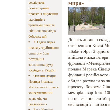
мира»
реалізують
гуманітарний
проєкт із лікування
українців з
травмами очей та
обличчя внаслідок
бойових дій
Досить дивною склада
У Гадячі через
створення в Києві Ме
пожежу зруйновано
«Бабин Яр». З одного
синагогу біля
вийшла низка інтерв’
поховання
фундації «Меморіаль
засновника руху
поляка Марека Сівеця 
«Хабад» в Україні
фундації російського
Онлайн-лекція
обидва ратували за я
Йосифа Зісельса
проекту. Зокрема Сів
«Глобальний право-
меморіал вартістю 100
консервативний
на це вже почали збир
зсув: міф чи
експозиції з’явиться 
реальність?»
Ваад України