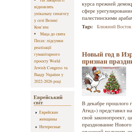
курса прежней демок
відновлять
сфере урегулировани
унікальну синагогу
палестинскими араба
у селі Великі
Tags:
Ближний Восток
Ком’яти
Маца до свята
Песах: підсумки
реалізації
Новый год в Из
гуманітарного
признан праздн
проєкту World
Jewish Congress та
Вааду України у
2022-2026 році
Еврейський
світ
В декабре прошлого 
Атид») представил н
Еврейские
свой законопроект, ц
женщины
празднование Нового 
Интересные
опасений получить 