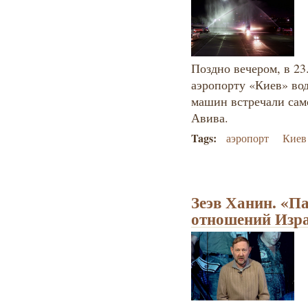
Поздно вечером, в 23
аэропорту «Киев» во
машин встречали сам
Авива.
Tags:
аэропорт
Киев
Зеэв Ханин. «П
отношений Изр