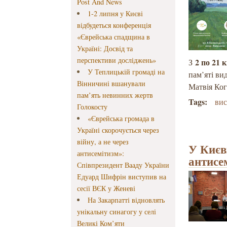
Post And News
1-2 липня у Києві
відбудеться конференція
«Єврейська спадщина в
Україні: Досвід та
перспективи досліджень»
2 по 21 
З
У Теплицькій громаді на
пам’яті ви
Вінничині вшанували
Матвія Ко
пам’ять невинних жертв
Tags:
вис
Голокосту
«Єврейська громада в
Україні скорочується через
війну, а не через
У Києв
антисемітизм»:
антисе
Співпрезидент Вааду України
Едуард Шифрін виступив на
сесії ВЄК у Женеві
На Закарпатті відновлять
унікальну синагогу у селі
Великі Ком’яти