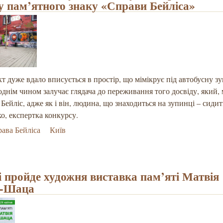
у пам’ятного знаку «Справи Бейліса»
т дуже вдало вписується в простір, що мімікрує під автобусну з
днім чином залучає глядача до переживання того досвіду, який,
Бейліс, адже як і він, людина, що знаходиться на зупинці – сидить
о, експертка конкурсу.
ава Бейліса
Київ
і пройде художня виставка пам’яті Матвія
а-Шаца