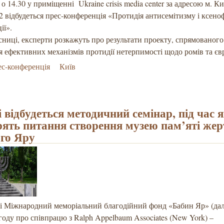
о 14.30 у приміщенні Ukraine crisis media center за адресою м. Ки
 відбудеться прес-конференція «Протидія антисемітизму і ксеноф
ії».
ниці, експерти розкажуть про результати проекту, спрямованого
 ефективних механізмів протидії нетерпимості щодо ромів та євр
с-конференція
Київ
 відбудеться методичний семінар, під час 
рять питання створення музею пам’яті жер
го Яру
ці Міжнародний меморіальний благодійний фонд «Бабин Яр» (дал
году про співпрацю з Ralph Appelbaum Associates (New York) –