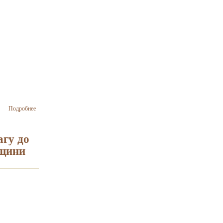
о Міні-курс
Подробнее
Елейни
Джекел
«Щоденне
гу до
эврейське
дщини
життя в
міжвоєнний
період на
території
Радянського
Союзу»
пройде у
Києві