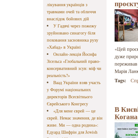
проєкт
лікування українців з
травмами очей та обличчя
внаслідок бойових дій
У Гадячі через пожежу
зруйновано синагогу біля
поховання засновника руху
«Хабад» в Україні
«Цей проєк
Онлайн-лекція Йосифа
дуже приро
Зісельса «Глобальний право-
переживав 
консервативний зсув: міф чи
Марія Ланк
реальність?»
Tags:
Спр
Ваад України взяв участь
у Форумі національних
директорів Всесвітнього
Єврейського Конгресу
В Києв
«Для мене єврей — це
Коган
єврей. Немає значення, де він
живе. Ми — одна родина»:
Едуард Шифрін для Jewish