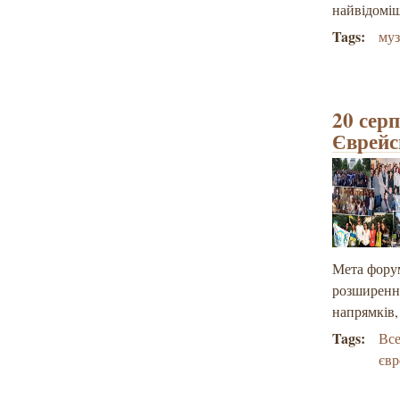
найвідоміш
Tags:
муз
20 сер
Єврейс
Мета форум
розширення
напрямків,
Tags:
Все
євр