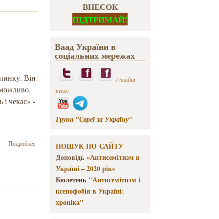
ВНЕСОК
ПІДТРИМАЙ!
Ваад України в
соціальних мережах
упинку. Він
(vaadua
 можливо,
press)
 і чекає» -
Група "Євреї за Україну"
о «Сидиш і
Подробнее
ПОШУК ПО САЙТУ
чекаєш» - у
Доповідь
«Антисемітизм в
Києві
Україні – 2020 рік»
відбулась
презентація
Бюлетень
"Антисемітизм і
проєкту
ксенофобія в Україні:
пам’ятного
хроніка"
знаку
«Справи