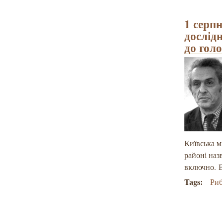
1 серп
дослід
до гол
Київська м
районі наз
включно. В
Tags:
Ри