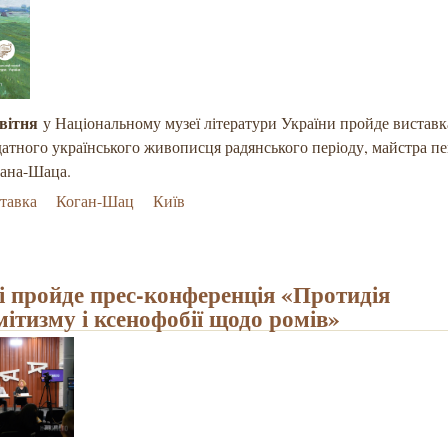
квітня
у Національному музеї літератури України пройде виставк
датного українського живописця радянського періоду, майстра п
гана-Шаца.
тавка
Коган-Шац
Київ
і пройде прес-конференція «Протидія
мітизму і ксенофобії щодо ромів»