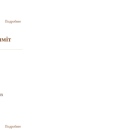
о В Києві
Подробнее
відбудеться
методичний
семінар, під
мміт
час якого
обговорять
питання
створення
музею
пам’яті
жертв
Бабиного
Яру
их
о 20 серпня у
Подробнее