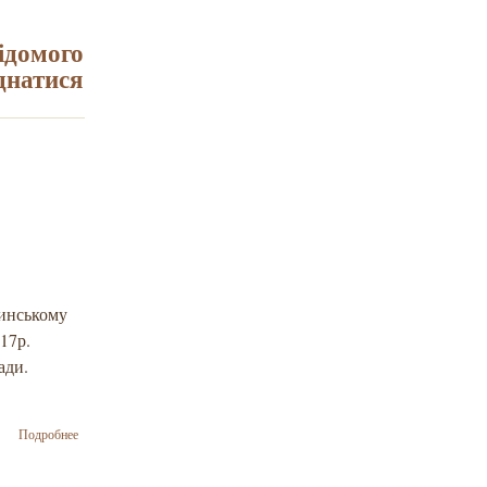
Києві
відбудеться
Всеукраїнський
відомого
Самміт
днатися
Єврейської
Молоді
шинському
17р.
ради.
о 1 серпня –
Подробнее
останній день
голосування