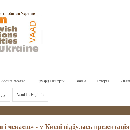
Йосип Зісельс
Едуард Шифрін
Заяви
Історія
Анал
аду
Vaad In English
 і чекаєш» - у Києві відбулась презентація