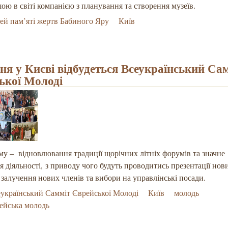
ою в світі компанією з планування та створення музеїв.
ей пам’яті жертв Бабиного Яру
Київ
пня у Києві відбудеться Всеукраїнський Са
ької Молоді
у – відновлювання традиції щорічних літніх форумів та значне
 діяльності, з приводу чого будуть проводитись презентації нов
 залучення нових членів та вибори на управлінські посади.
український Самміт Єврейської Молоді
Київ
молодь
ейська молодь