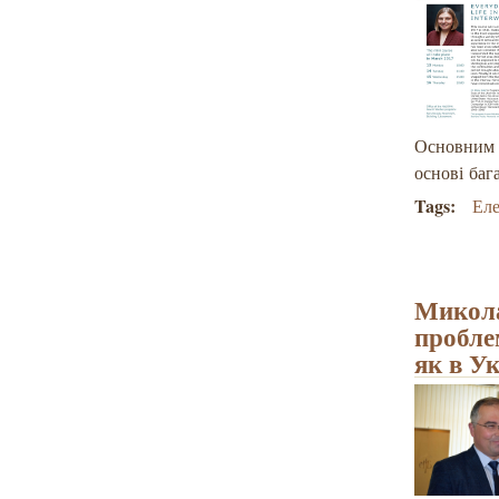
Основним н
основі баг
Tags:
Ел
Микола
пробле
як в Ук