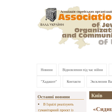
Перейти к основному содержанию
Новини
Відновлення під час війни
"Хадашот"
Контакти
Эксклюзив Ва
Київ
Останні новини
В Ізраїлі реалізують
«Сидиш
гуманітарний проєкт із