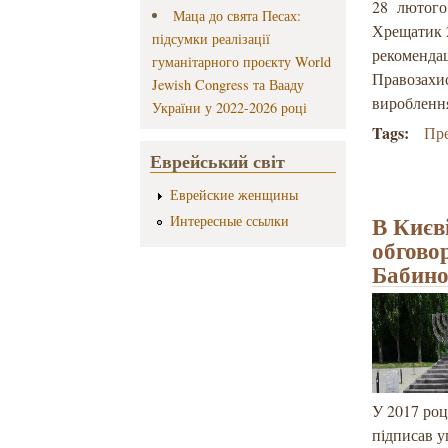
28 лютого 
Маца до свята Песах:
Хрещатик 2
підсумки реалізації
рекомендац
гуманітарного проєкту World
Правозахис
Jewish Congress та Вааду
вироблення
України у 2022-2026 році
Tags:
Пре
Еврейський світ
Еврейские женщины
В Києві
Интересные ссылки
обгово
Бабино
У 2017 ро
підписав у