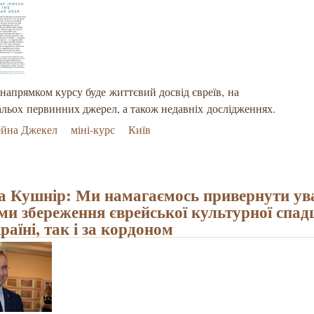
апрямком курсу буде життєвий досвід євреїв, на
альох первинних джерел, а також недавніх дослідженнях.
ейна Джекел
міні-курс
Київ
 Кушнір: Ми намагаємось привернути ува
ми збереження єврейської культурної спа
раїні, так і за кордоном