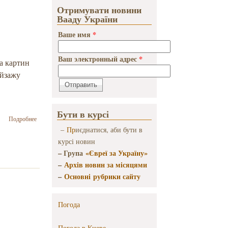
Бейліса»
Отримувати новини
Вааду України
Ваше имя
*
Ваш электронный адрес
*
а картин
ейзажу
Бути в курсі
о В
Подробнее
Києві
–
Пр
иєднатися, аби бути в
пройде
курсі новин
художня
– Група
«Євреї за Україну»
виставка
пам’яті
–
Архів новин за місяцями
Матвія
–
Основні рубрики сайту
Когана-
Шаца
Погода
Погода в
Киеве