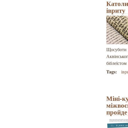
Католи
івриту
Щосуботи в
Аквінськог
біблеїсто
Tags:
івр
Міні-к
міжвоє
пройде