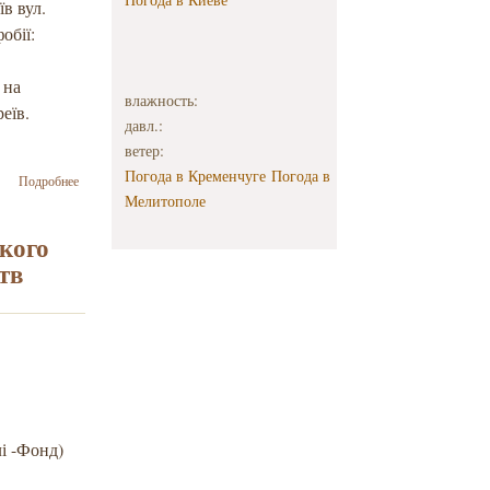
їв вул.
обії:
 на
влажность:
еїв.
давл.:
ветер:
Погода в Кременчуге
Погода в
о У Києві
Подробнее
пройде прес-
Мелитополе
конференція
«Протидія
якого
антисемітизму
тв
і ксенофобії
щодо ромів»
і -Фонд)