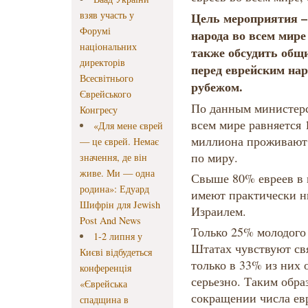
взяв участь у
Цель мероприятия –
Форумі
народа во всем мире
національних
также обсудить общ
директорів
перед еврейским нар
Всесвітнього
рубежом.
Єврейського
По данным министерс
Конгресу
всем мире равняется 
«Для мене єврей
миллиона проживают 
— це єврей. Немає
по миру.
значення, де він
живе. Ми — одна
Свыше 80% евреев в 
родина»: Едуард
имеют практически ни
Шифрін для Jewish
Израилем.
Post And News
Только 25% молодого
1-2 липня у
Штатах чувствуют св
Києві відбудеться
только в 33% из них 
конференція
серьезно. Таким образ
«Єврейська
сокращении числа евр
спадщина в