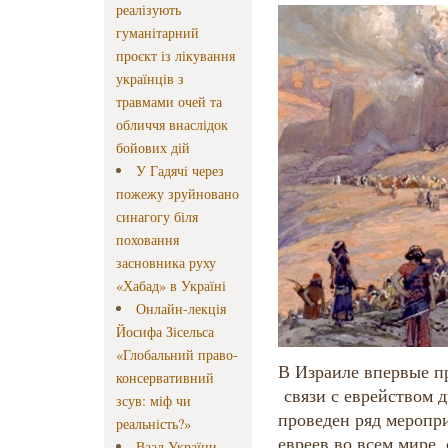
реалізують
гуманітарний
проєкт із лікування
українців з
травмами очей та
обличчя внаслідок
бойових дій
У Гадячі через
пожежу зруйновано
синагогу біля
поховання
засновника руху
«Хабад» в Україні
Онлайн-лекція
Йосифа Зісельса
«Глобальний право-
В Израиле впервые п
консервативний
связи с еврейством д
зсув: міф чи
проведен ряд меропр
реальність?»
евреев во всем мире,
Ваад України