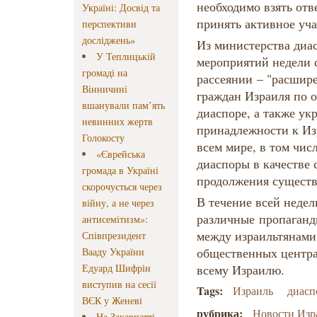
необходимо взять отв
Україні: Досвід та
принять активное уча
перспективи
досліджень»
Из министерства диа
У Теплицькій
мероприятий недели с
громаді на
рассеянии – "расшир
Вінничині
граждан Израиля по 
вшанували пам’ять
диаспоре, а также ук
невинних жертв
принадлежности к Из
Голокосту
всем мире, в том чис
«Єврейська
диаспоры в качестве 
громада в Україні
продолжения существ
скорочується через
В течение всей недел
війну, а не через
различные пропаганд
антисемітизм»:
между израильтянами 
Співпрезидент
общественных центра
Вааду України
Едуард Шифрін
всему Израилю.
виступив на сесії
Tags:
Израиль
диасп
ВЄК у Женеві
рубрика:
Новости Изр
На Закарпатті