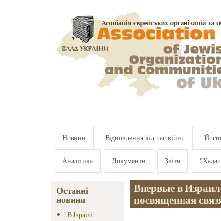
Перейти к основному содержанию
Новини
Відновлення під час війни
Йосип
Аналітика
Документи
Звіти
"Хада
Впервые в Израиле
Останні
посвященная связ
новини
В Ізраїлі