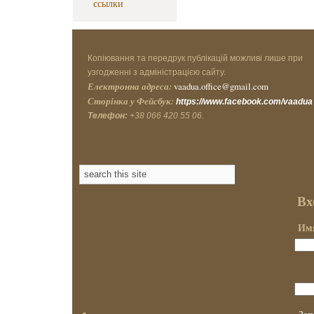
ссылки
Копіювання та передрук публікацій можливі лише при
узгодженні з адміністрацією сайту.
Електронна адреса:
vaadua.office@gmail.com
Сторінка у Фейсбук:
https://www.facebook.com/vaadua
Телефон:
+38 066 420 55 06.
Вх
Имя