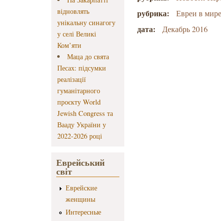
відновлять
рубрика:
Евреи в мир
унікальну синагогу
дата:
Декабрь 2016
у селі Великі
Ком’яти
Маца до свята
Песах: підсумки
реалізації
гуманітарного
проєкту World
Jewish Congress та
Вааду України у
2022-2026 році
Еврейський
світ
Еврейские
женщины
Интересные