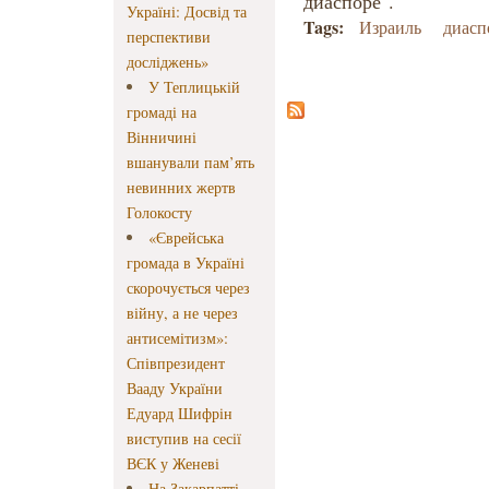
диаспоре".
Україні: Досвід та
Tags:
Израиль
диасп
перспективи
досліджень»
У Теплицькій
громаді на
Вінничині
вшанували пам’ять
невинних жертв
Голокосту
«Єврейська
громада в Україні
скорочується через
війну, а не через
антисемітизм»:
Співпрезидент
Вааду України
Едуард Шифрін
виступив на сесії
ВЄК у Женеві
На Закарпатті