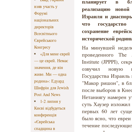
планирует в б
взяв участь у
реализацию новой
Форумі
Израиля и диаспоры
національних
что государство
директорів
сохранение еврейс
Всесвітнього
исторической родин
Єврейського
На минувшей неделе
Конгресу
«Для мене єврей
проведенного The J
— це єврей. Немає
Institute (JPPPI), се
значення, де він
озвучил новую к
живе. Ми — одна
Государства Израиль
родина»: Едуард
"Макор ришон", в б
Шифрін для Jewish
после выборов в Кне
Post And News
Нетаниягу намерен у
1-2 липня у
суть Хаузер изложил
Києві відбудеться
первых 60 лет суще
конференція
было ясно, что евреи
«Єврейська
течение последующих
спадщина в