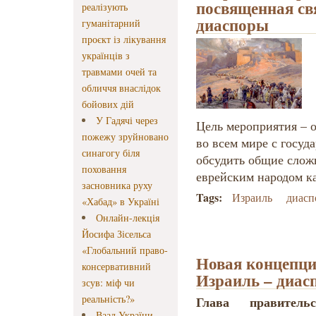
посвященная св
реалізують
диаспоры
гуманітарний
проєкт із лікування
українців з
травмами очей та
обличчя внаслідок
бойових дій
У Гадячі через
Цель мероприятия – о
пожежу зруйновано
во всем мире с госуд
синагогу біля
обсудить общие слож
поховання
еврейским народом ка
засновника руху
Tags:
Израиль
диасп
«Хабад» в Україні
Онлайн-лекція
Йосифа Зісельса
«Глобальний право-
Новая концепц
консервативний
Израиль – диас
зсув: міф чи
реальність?»
Глава правитель
Ваад України