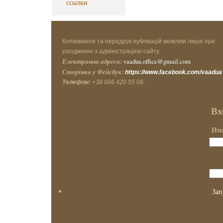
ссылки
Копіювання та передрук публікацій можливі лише при
узгодженні з адміністрацією сайту.
Електронна адреса:
vaadua.office@gmail.com
Сторінка у Фейсбук:
https://www.facebook.com/vaadua
Телефон:
+38 066 420 55 06.
Вх
Имя
Зап