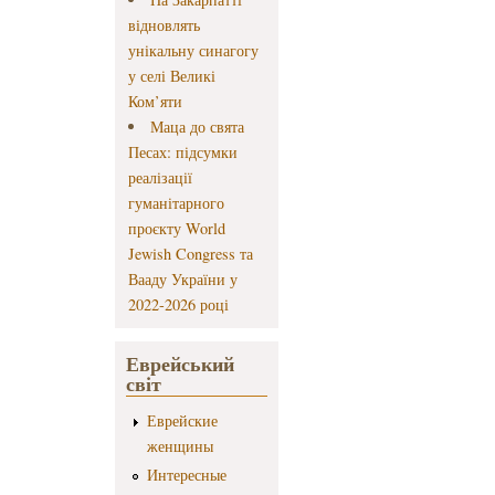
відновлять
унікальну синагогу
у селі Великі
Ком’яти
Маца до свята
Песах: підсумки
реалізації
гуманітарного
проєкту World
Jewish Congress та
Вааду України у
2022-2026 році
Еврейський
світ
Еврейские
женщины
Интересные