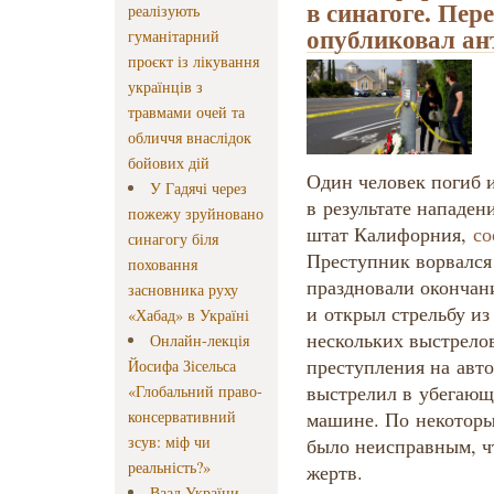
в синагоге. Пер
реалізують
опубликовал ан
гуманітарний
проєкт із лікування
українців з
травмами очей та
обличчя внаслідок
бойових дій
Один человек погиб 
У Гадячі через
в результате нападени
пожежу зруйновано
штат Калифорния,
со
синагогу біля
Преступник ворвался 
поховання
праздновали окончани
засновника руху
и открыл стрельбу и
«Хабад» в Україні
нескольких выстрелов
Онлайн-лекція
преступления на авт
Йосифа Зісельса
выстрелил в убегающе
«Глобальний право-
консервативний
машине. По некоторы
зсув: міф чи
было неисправным, ч
реальність?»
жертв.
Ваад України