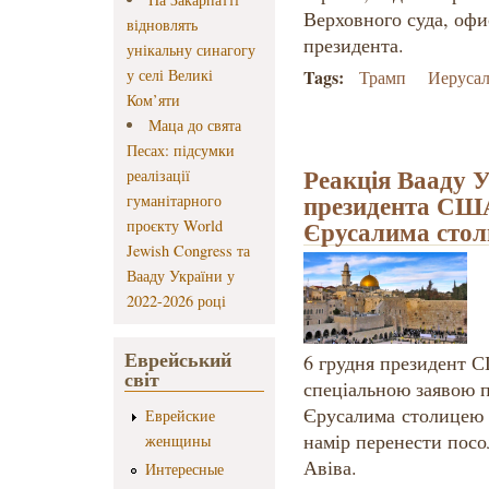
Верховного суда, оф
відновлять
президента.
унікальну синагогу
у селі Великі
Tags:
Трамп
Иеруса
Ком’яти
Маца до свята
Песах: підсумки
Реакція Вааду У
реалізації
президента США
гуманітарного
Єрусалима стол
проєкту World
Jewish Congress та
Вааду України у
2022-2026 році
Еврейський
6 грудня президент 
світ
спеціальною заявою 
Єрусалима столицею І
Еврейские
намір перенести пос
женщины
Авіва.
Интересные