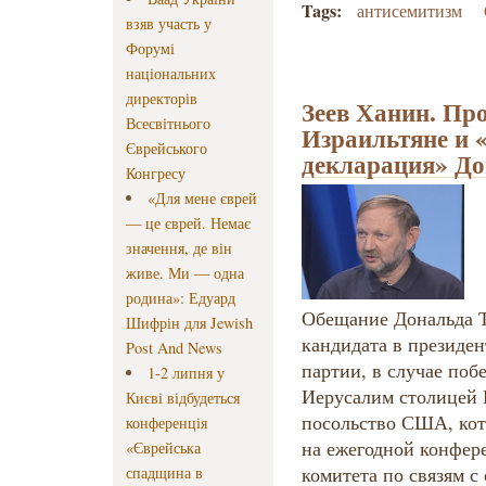
Tags:
антисемитизм
взяв участь у
Форумі
національних
директорів
Зеев Ханин. Пр
Всесвітнього
Израильтяне и 
Єврейського
декларация» Д
Конгресу
«Для мене єврей
— це єврей. Немає
значення, де він
живе. Ми — одна
родина»: Едуард
Обещание Дональда Т
Шифрін для Jewish
кандидата в президе
Post And News
партии, в случае поб
1-2 липня у
Иерусалим столицей 
Києві відбудеться
посольство США, кот
конференція
на ежегодной конфер
«Єврейська
комитета по связям с
спадщина в