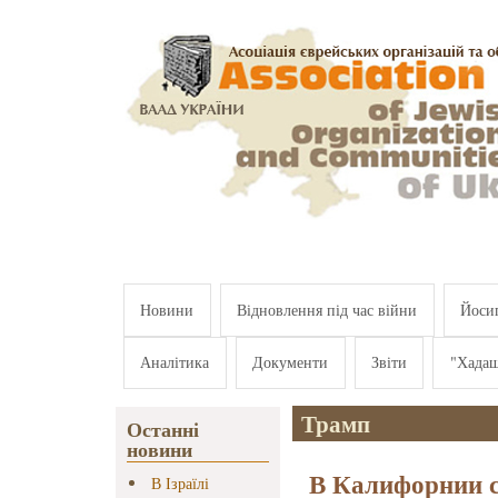
Перейти к основному содержанию
Новини
Відновлення під час війни
Йосип
Аналітика
Документи
Звіти
"Хада
Трамп
Останні
новини
В Калифорнии с
В Ізраїлі