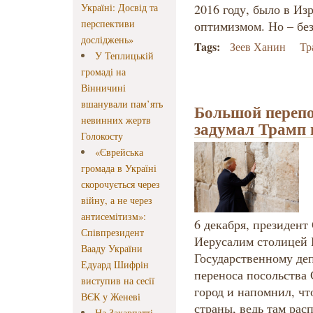
Україні: Досвід та
2016 году, было в Из
перспективи
оптимизмом. Но – бе
досліджень»
Tags:
Зеев Ханин
Тр
У Теплицькій
громаді на
Вінничині
вшанували пам’ять
Большой перепо
невинних жертв
задумал Трамп 
Голокосту
«Єврейська
громада в Україні
скорочується через
війну, а не через
антисемітизм»:
6 декабря, президен
Співпрезидент
Иерусалим столицей 
Вааду України
Государственному деп
Едуард Шифрін
переноса посольства
виступив на сесії
город и напомнил, чт
ВЄК у Женеві
страны, ведь там рас
На Закарпатті