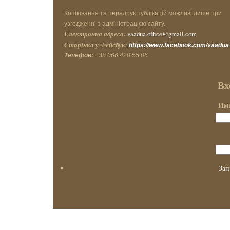
Копіювання та передрук публікацій можливі лише при
узгодженні з адміністрацією сайту.
Електронна адреса:
vaadua.office@gmail.com
Сторінка у Фейсбук:
https://www.facebook.com/vaadua
Телефон:
+38 066 420 55 06.
Вх
Имя
Зап