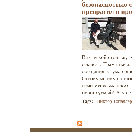
безопасностью 
превратил в пр
Визг и вой стоят жут
сексист» Трамп нача
обещания. С ума соше
Стенку мерзкую строи
семи мусульманских 
неописуемый! Ату ег
Tags:
Виктор Топалле