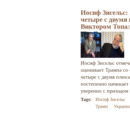
Иосиф Зисельс:
четыре с двумя 
Виктором Топа
Иосиф Зисельс отмеч
оценивает Трампа со
четыре с двумя плюса
постепенно начинает 
уверенно с приходом
Tags:
Иосиф Зисельс
Трамп
Украин