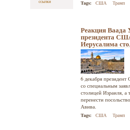
ссылки
Tags:
США
Трамп
Реакция Ваада 
президента СШ
Иерусалима сто
6 декабря президент
со специальным заяв
столицей Израиля, а 
перенести посольств
Авива.
Tags:
США
Трамп