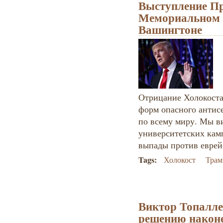
Выступление П
Мемориальном м
Вашингтоне
Отрицание Холокоста 
форм опасного антис
по всему миру. Мы в
университетских кам
выпады против еврейс
Tags:
Холокост
Трам
Виктор Топалле
решению наконе