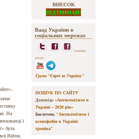
ВНЕСОК
ПІДТРИМАЙ!
Ваад України в
соціальних мережах
(vaadua
press)
Група "Євреї за Україну"
ойнт».
ПОШУК ПО САЙТУ
начає
Доповідь
«Антисемітизм в
виставку
Україні – 2020 рік»
ав. На
Бюлетень
"Антисемітизм і
вихованці і
ксенофобія в Україні:
т» була
хроніка"
вої Війни,