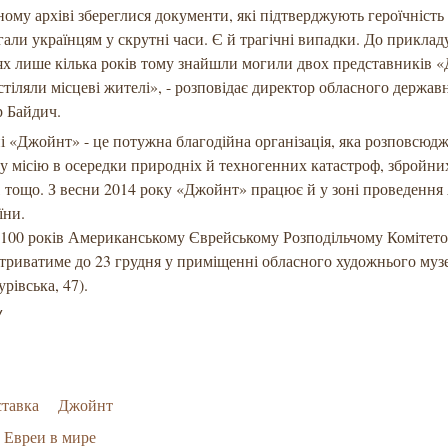
ому архіві збереглися документи, які підтверджують героїчність
гали українцям у скрутні часи. Є й трагічні випадки. До прикладу
х лише кілька років тому знайшли могили двох представників 
стіляли місцеві жителі», - розповідає директор обласного держав
 Байдич.
і «Джойнт» - це потужна благодійна організація, яка розповсюд
у місію в осередки природніх й техногенних катастроф, збройни
, тощо. З весни 2014 року «Джойнт» працює й у зоні проведенн
аїни.
100 років Американському Єврейському Розподільчому Комітето
триватиме до 23 грудня у приміщенні обласного художнього му
рівська, 47).
/
тавка
Джойнт
Евреи в мире