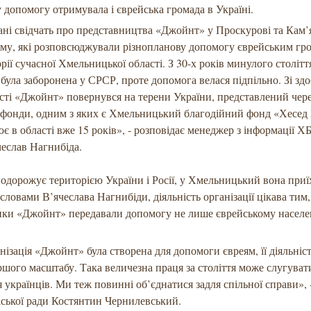
у допомогу отримувала і єврейська громада в Україні.
ані свідчать про представництва «Джойнт» у Проскурові та Кам’
му, які розповсюджували різнопланову допомогу єврейським гр
орії сучасної Хмельницької області. З 30-х років минулого столітт
ї була заборонена у СРСР, проте допомога велася підпільно. Зі зд
ті «Джойнт» повернувся на терени України, представлений чер
 фонди, одним з яких є Хмельницький благодійний фонд «Хесед
є в області вже 15 років», - розповідає менеджер з інформації 
еслав Нагнибіда.
одорожує територією України і Росії, у Хмельницький вона приїх
 словами В’ячеслава Нагнибіди, діяльність організації цікава тим
ики «Джойнт» передавали допомогу не лише єврейському населе
нізація «Джойнт» була створена для допомоги євреям, її діяльніс
шого масштабу. Така величезна праця за століття може слугува
я українців. Ми теж повинні об’єднатися задля спільної справи», 
іської ради Костянтин Чернилевський.