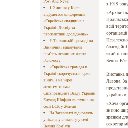
Post And News
з 1919 рок
1-2 липня у Києві
«Архівні д
відбудеться конференція
Подільсько
«Єврейська спадщина в
всій терит
Україні: Досвід та
організаці
перспективи досліджень»
Незалежнос
У Теплицькій громаді на
благодійні
Вінничині вшанували
який працю
пам’ять невинних жертв
Бешт» В’яч
Голокосту
«Єврейська громада в
Україні скорочується через
Виставка п
війну, а не через
Львова. За
антисемітизм»:
представн
Співпрезидент Вааду України
українцям.
Едуард Шифрін виступив на
«Хоча орга
сесії ВЄК у Женеві
значно шир
На Закарпатті відновлять
зразком дл
унікальну синагогу у селі
секретар м
Великі Ком’яти