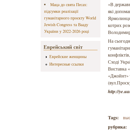
«В державн
Маца до свята Песах:
які допома
підсумки реалізації
гуманітарного проєкту World
Ярмолинця
Jewish Congress та Вааду
котрих роз
України у 2022-2026 році
Володимир
На сьогодн
Еврейський світ
гуманітарн
конфліктів
Еврейские женщины
Сході Укр
Интересные ссылки
Виставка «
«Джойнт» 
(вул.Проску
http://ye.ua
Tags:
выс
рубрика: