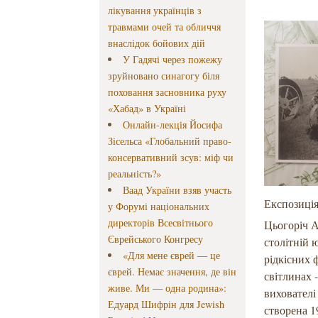
лікування українців з
травмами очей та обличчя
внаслідок бойових дій
У Гадячі через пожежу
зруйновано синагогу біля
поховання засновника руху
«Хабад» в Україні
Онлайн-лекція Йосифа
Зісельса «Глобальний право-
консервативний зсув: міф чи
реальність?»
Ваад України взяв участь
Експозиція
у Форумі національних
директорів Всесвітнього
Цьогоріч 
Єврейського Конгресу
столітній 
«Для мене єврей — це
рідкісних 
єврей. Немає значення, де він
світлинах 
живе. Ми — одна родина»:
вихователі
Едуард Шифрін для Jewish
створена 1