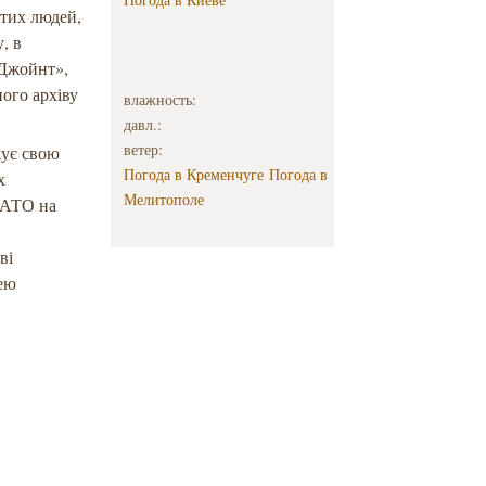
 тих людей,
, в
«Джойнт»,
ного архіву
влажность:
давл.:
ветер:
жує свою
Погода в Кременчуге
Погода в
х
Мелитополе
я АТО на
ві
зею