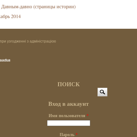
Давным-давно (страницы истории)
абрь 2014
при узгодженні з адміністрацією
vaadua
ПОИСК
Поиск
Вход в аккаунт
Имя пользователя
*
Пароль
*