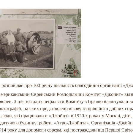
 розповідає про 100-річну діяльність благодійної організації «Дж
Американський Єврейський Розподільчий Комітет «Джойнт» відз
ювілей. З цієї нагоди спеціалісти Комітету з Ізраїлю влаштували 
фотографій, на яких представлено вікову історію його добрих спр
- люди, які працювали в «Джойнт» в 1920-х роках у Москві, діти, 
 дитячого будинку, робота «Агро-Джойнта». Організація «Джойн
914 року для допомоги євреям, які постраждали від Першої Світо