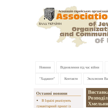
Перейти к основному содержанию
Новини
Відновлення під час війни
"Хадашот"
Контакти
Эксклюзив Ва
Виставк
Останні новини
Розподіл
В Ізраїлі реалізують
Хмельн
гуманітарний проєкт із