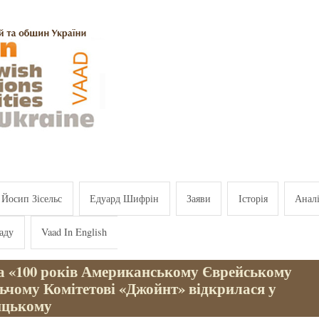
Йосип Зісельс
Едуард Шифрін
Заяви
Історія
Анал
аду
Vaad In English
а «100 років Американському Єврейському
ьчому Комітетові «Джойнт» відкрилася у
ицькому