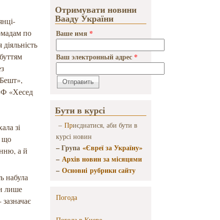
Отримувати новини
Вааду України
янці-
омадам по
Ваше имя
*
я діяльність
обуттям
Ваш электронный адрес
*
ез
 Бешт»,
ХБФ «Хесед
Бути в курсі
–
Пр
иєднатися, аби бути в
ала зі
курсі новин
, що
– Група
«Євреї за Україну»
нню, а й
–
Архів новин за місяцями
–
Основні рубрики сайту
ть набула
ти лише
Погода
- зазначає
Погода в
Киеве