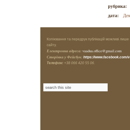
рубрика:
дата:
Дек
Копіювання та передрук публікацій можливі лише 
сайту.
Електронна адреса:
vaadua.office@gmail.com
Сторінка у Фейсбук:
https://www.facebook.com/
Телефон:
+38 066 420 55 06.