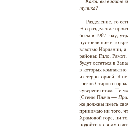
— Какой вы видите в
тупика?
— Разделение, то ест
Это разделение произ
была в 1967 году, ут
пустовавшие в то вре
властью Иордании, а
районы: Гило, Рамот
будут остаться в Зап
в которых компактно
их территорией. Я не
греков Старого город
суверенитетом. Не мо
(Стены Плача —
Прим
же должны иметь сво
принимаю ни того, чт
Храмовой горе, ни то
подойти к своим свят