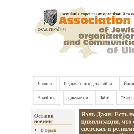
Перейти к основному содержанию
Новини
Відновлення під час війни
Йосип
Аналітика
Документи
Звіти
"Хада
Яэль Даян: Есть н
Останні
цивилизации, что 
новини
светских и религи
В Ізраїлі