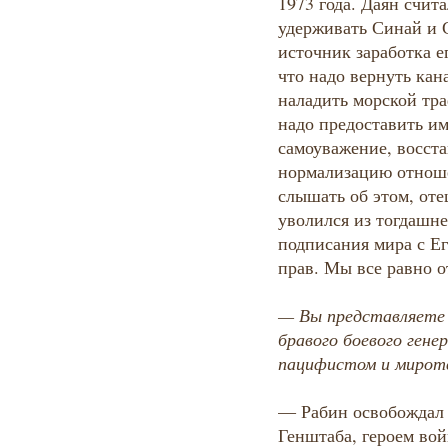
1973 года. Даян счит
удерживать Синай и 
источник заработка е
что надо вернуть кан
наладить морской тра
надо предоставить и
самоуважение, восста
нормализацию отноше
слышать об этом, оте
уволился из тогдашне
подписания мира с Ег
прав. Мы все равно 
— Вы представляете 
бравого боевого гене
пацифистом и мирот
— Рабин освобождал 
Генштаба, героем вой