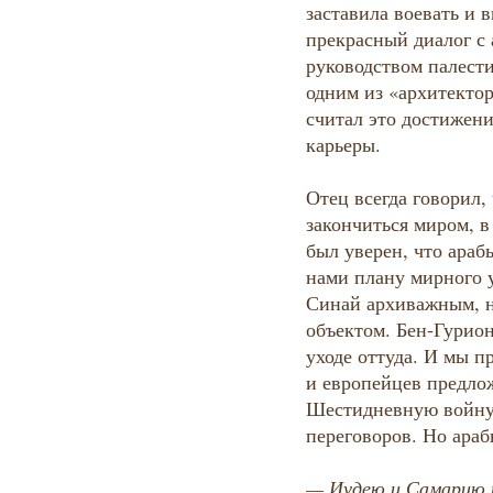
заставила воевать и 
прекрасный диалог с 
руководством палести
одним из «архитектор
считал это достижен
карьеры.
Отец всегда говорил, 
закончиться миром, в
был уверен, что ара
нами плану мирного у
Синай архиважным, 
объектом. Бен-Гурио
уходе оттуда. И мы п
и европейцев предло
Шестидневную войну 
переговоров. Но ара
— Иудею и Самарию 