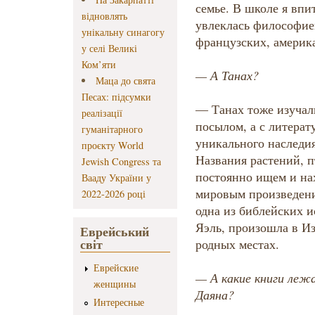
семье. В школе я впи
відновлять
увлеклась философие
унікальну синагогу
французских, америк
у селі Великі
Ком’яти
— А Танах?
Маца до свята
Песах: підсумки
— Танах тоже изучал
реалізації
посылом, а с литерат
гуманітарного
уникального наследия
проєкту World
Названия растений, 
Jewish Congress та
постоянно ищем и на
Вааду України у
мировым произведение
2022-2026 році
одна из библейских и
Яэль, произошла в Из
Еврейський
світ
родных местах.
Еврейские
— А какие книги леж
женщины
Даяна?
Интересные