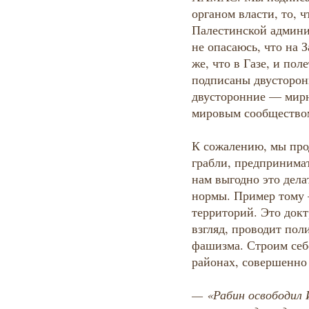
органом власти, то, 
Палестинской админ
не опасаюсь, что на 
же, что в Газе, и по
подписаны двусторо
двусторонние — мирн
мировым сообщество
К сожалению, мы про
грабли, предпринимат
нам выгодно это дел
нормы. Пример тому
территорий. Это докт
взгляд, проводит по
фашизма. Строим себе
районах, совершенно 
—
«Рабин освободил 