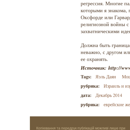
регрессия. Многие па
которыми я знакома,
Оксфорде или Гарвар
религиозной войны с
захватническими иде
Должна быть граница
неважно, с другом ил
ее охранять.
Источник: http://www
Tags:
Яэль Даян
Мош
рубрика:
Израиль и из
дата:
Декабрь 2014
рубрика:
еврейские ж
Копіювання та передрук публікацій можливі лише при