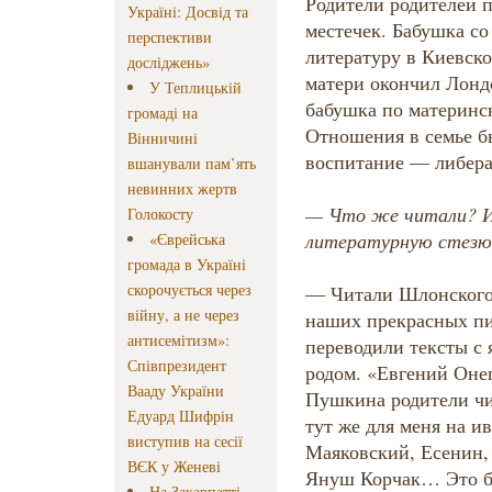
Родители родителей 
Україні: Досвід та
местечек. Бабушка со
перспективи
литературу в Киевско
досліджень»
матери окончил Лонд
У Теплицькій
бабушка по материнс
громаді на
Отношения в семье б
Вінничині
воспитание — либера
вшанували пам’ять
невинних жертв
— Что же читали? И 
Голокосту
литературную стезю
«Єврейська
громада в Україні
скорочується через
— Читали Шлонского,
війну, а не через
наших прекрасных пи
антисемітизм»:
переводили тексты с 
Співпрезидент
родом. «Евгений Онег
Вааду України
Пушкина родители чи
Едуард Шифрін
тут же для меня на и
виступив на сесії
Маяковский, Есенин,
ВЄК у Женеві
Януш Корчак… Это б
На Закарпатті