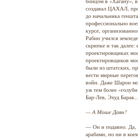
бойцом в «Хагану», в
создавал ЦАХАЛ, про
до начальника геншта
профессионально воен
курсе, организованно
Рабин учился землед
скрипке и так далее:
проектировщиках мос
проектировщиков мос
были из штатских, п
вести мирные перего
войн. Даже Шарон мо
уж тем более «голуби
Бар-Лев, Эхуд Бара
— А Моше Даян?
— Он и подавно. Да, 
арабами, но ни в кое