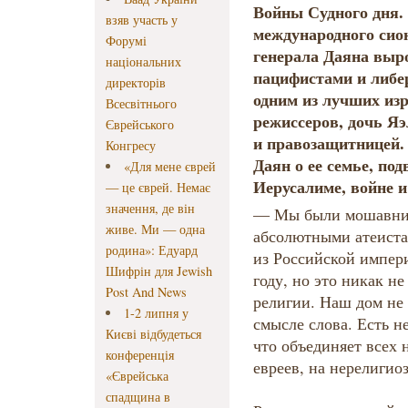
Войны Судного дня.
взяв участь у
международного сион
Форумі
генерала Даяна выр
національних
пацифистами и либе
директорів
одним из лучших из
Всесвітнього
режиссеров, дочь Я
Єврейського
и правозащитницей.
Конгресу
Даян о ее семье, под
«Для мене єврей
Иерусалиме, войне 
— це єврей. Немає
значення, де він
— Мы были мошавник
живе. Ми — одна
абсолютными атеиста
родина»: Едуард
из Российской импер
Шифрін для Jewish
году, но это никак н
Post And News
религии. Наш дом не
1-2 липня у
смысле слова. Есть н
Києві відбудеться
что объединяет всех 
конференція
евреев, на нерелигио
«Єврейська
спадщина в