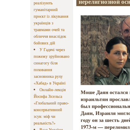
нерелигиозной осн
реалізують
гуманітарний
проєкт із лікування
українців з
травмами очей та
обличчя внаслідок
бойових дій
У Гадячі через
пожежу зруйновано
синагогу біля
поховання
засновника руху
«Хабад» в Україні
Онлайн-лекція
Моше Даян остался 
Йосифа Зісельса
израильтян прослав
«Глобальний право-
был профессиональн
консервативний
Даян, Израиля могло
зсув: міф чи
году он за шесть дн
реальність?»
1973-м — переломил
Ваад України