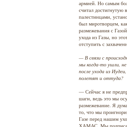
армией. Но самым бо
считал достигнутую в
палестинцами, устан
был миротворцем, ка
размежевания с Газо
ухода из Газы, но эт
отступить с захвачен
— В связи с происход
мы когда-то ушли, не
после ухода из Иудеи
полетят и оттуда?
— Сейчас я не предп
шаги, ведь это мы о
размежевание. Я дум
то, что мы проигнор
Газе перед нашим ухо
ХАМАС. Мы подписал