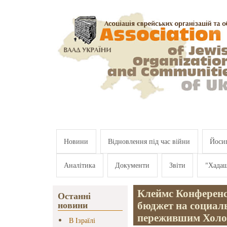
Перейти к основному содержанию
Новини
Відновлення під час війни
Йосип
Аналітика
Документи
Звіти
"Хада
Клеймс Конференс
Останні
бюджет на социал
новини
пережившим Холо
В Ізраїлі