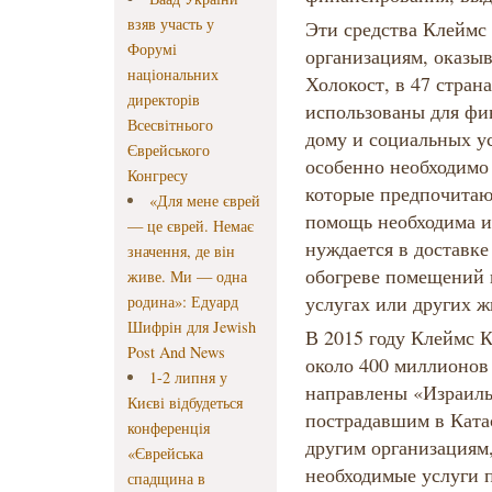
взяв участь у
Эти средства Клеймс
Форумі
организациям, оказ
національних
Холокост, в 47 стран
директорів
использованы для фи
Всесвітнього
дому и социальных у
Єврейського
особенно необходимо
Конгресу
которые предпочитаю
«Для мене єврей
помощь необходима и
— це єврей. Немає
нуждается в доставке
значення, де він
обогреве помещений 
живе. Ми — одна
услугах или других 
родина»: Едуард
Шифрін для Jewish
В 2015 году Клеймс 
Post And News
около 400 миллионов 
1-2 липня у
направлены «Израил
Києві відбудеться
пострадавшим в Ката
конференція
другим организациям
«Єврейська
необходимые услуги 
спадщина в