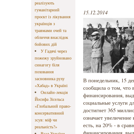
реалізують
гуманітарний
15.12.2014
проєкт із лікування
українців з
травмами очей та
обличчя внаслідок
бойових дій
У Гадячі через
пожежу зруйновано
синагогу біля
поховання
засновника руху
В понедельник, 15 д
«Хабад» в Україні
сообщила о том, что 
Онлайн-лекція
финансирования, выд
Йосифа Зісельса
социальные услуги д
«Глобальний право-
достигнет 365 милли
консервативний
означает увеличение 
зсув: міф чи
есть, на 20% - в сра
реальність?»
финансирования, выде
Ваад України