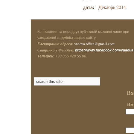
дата:
Декабрь 2014
Копіювання та передрук публікацій можливі лише при
узгодженні з адміністрацією сайту.
Електронна адреса:
vaadua.office@gmail.com
Сторінка у Фейсбук:
https://www.facebook.com/vaadua
Телефон:
+38 066 420 55 06.
Вх
Имя