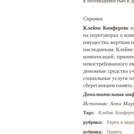
в необходимостью в 
Справка.
Клеймс Конференс
пр
на переговорах о ко
имущества жертвам н
наследникам. Клеймс
компенсаций, приним
невостребованного е
денежные средства у
социальные услуги п
сберегающим память о
Дополнительная инф
Источник:
Anna Magin
Tags:
Клеймс Конфере
рубрика:
Евреи в мир
рубрика:
Память