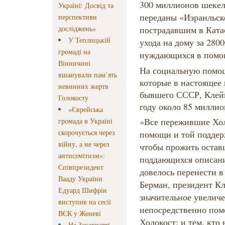
300 миллионов шекел
Україні: Досвід та
переданы «Израильс
перспективи
досліджень»
пострадавшим в Ката
У Теплицькій
ухода на дому за 280
громаді на
нуждающихся в помо
Вінничині
На социальную помо
вшанували пам’ять
которые в настоящее
невинних жертв
бывшего СССР, Клейм
Голокосту
году около 85 миллио
«Єврейська
«Все пережившие Хол
громада в Україні
скорочується через
помощи и той поддер
війну, а не через
чтобы прожить оставш
антисемітизм»:
поддающихся описани
Співпрезидент
довелось перенести в
Вааду України
Берман, президент К
Едуард Шифрін
значительное увелич
виступив на сесії
непосредственно по
ВЄК у Женеві
Холокост: и тем, кто
На Закарпатті