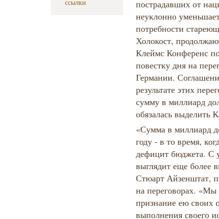
ссылки
пострадавших от нац
неуклонно уменьшает
потребности старею
Холокост, продолжают
Клеймс Конференс по
повестку дня на пере
Германии. Соглашени
результате этих пере
сумму в миллиард до
обязалась выделить К
«Сумма в миллиард д
году - в то время, к
дефицит бюджета. С 
выглядит еще более в
Стюарт Айзенштат, п
на переговорах. «Мы
признание ею своих о
выполнения своего ис