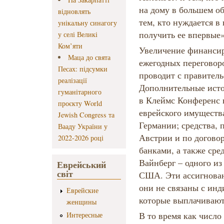
на дому в большем об
відновлять
тем, кто нуждается в
унікальну синагогу
получить ее впервые»
у селі Великі
Ком’яти
Увеличение финансир
Маца до свята
ежегодных переговор
Песах: підсумки
проводит с правител
реалізації
Дополнительные ист
гуманітарного
в Клеймс Конференс 
проєкту World
еврейского имуществ
Jewish Congress та
Германии; средства, 
Вааду України у
Австрии и по догово
2022-2026 році
банками, а также сре
Вайнберг – одного и
Еврейський
світ
США. Эти ассигнован
они не связаны с ин
Еврейские
которые выплачиваю
женщины
В то время как число
Интересные