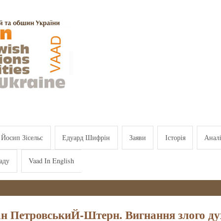
Йосип Зісельс
Едуард Шифрін
Заяви
Історія
Анал
аду
Vaad In English
н ПетровськиЙ-Штерн. Вигнання злого ду