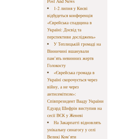
Post And News
1-2 липня у Києві
відбудеться конференція
«Єврейська спадщина в
Україні: Досвід та
перспективи досліджень»
У Теплицькій громаді на
Вінничині вшанували
пам’ять невинних жертв
Голокосту
«Єврейська громада в
Україні скорочується через
війну, а не через
антисемітизм»:
Співпрезидент Вааду України
Едуард Шифрін виступив на
сесії ВЄК у Женеві
На Закарпатті відновлять
унікальну синагогу у селі
Великі Ком’яти