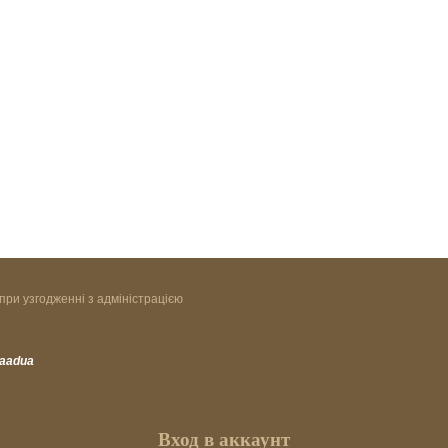
при узгодженні з адміністрацією
vaadua
Вход в аккаунт