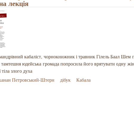
на лекція
мандрівний кабаліст,
чорнокнижник і травник Гілель Баал Шем
 тамтешня юдейська
громада попросила його врятувати одну
жін
ї тіла злого духа
ханан Петровський-Штерн
дібук
Кабала