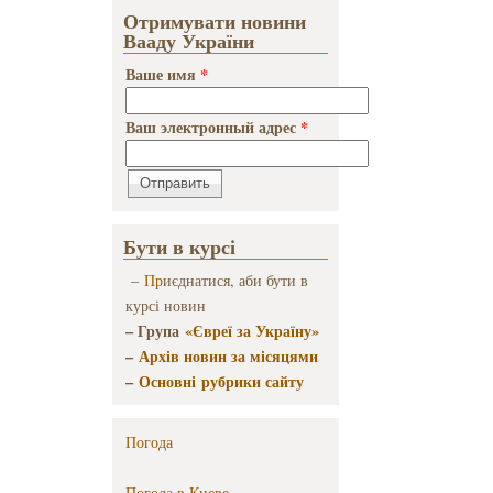
Отримувати новини
Вааду України
Ваше имя
*
Ваш электронный адрес
*
Бути в курсі
–
Пр
иєднатися, аби бути в
курсі новин
– Група
«Євреї за Україну»
–
Архів новин за місяцями
–
Основні рубрики сайту
Погода
Погода в
Киеве