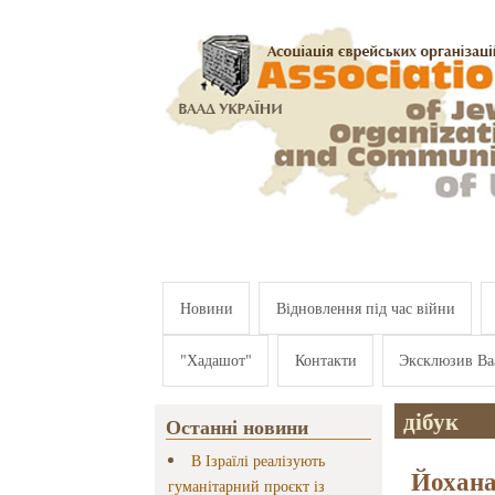
Перейти к основному содержанию
Новини
Відновлення під час війни
"Хадашот"
Контакти
Эксклюзив Ва
дібук
Останні новини
В Ізраїлі реалізують
Йохана
гуманітарний проєкт із