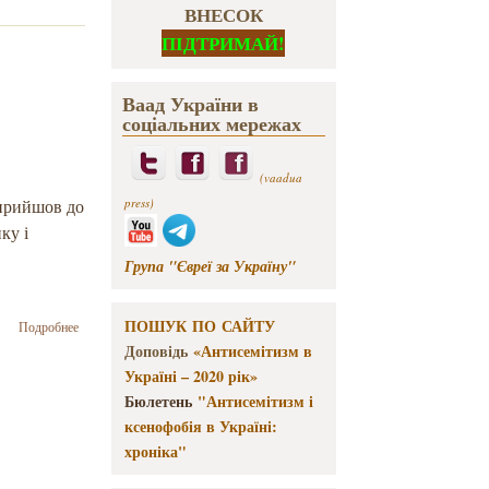
ВНЕСОК
ПІДТРИМАЙ!
Ваад України в
соціальних мережах
(vaadua
прийшов до
press)
ку і
Група "Євреї за Україну"
о Йоханан
ПОШУК ПО САЙТУ
Подробнее
ПетровськиЙ-
Доповідь
«Антисемітизм в
Штерн.
Україні – 2020 рік»
Вигнання
Бюлетень
"Антисемітизм і
злого духа.
Публічна
ксенофобія в Україні:
лекція
хроніка"