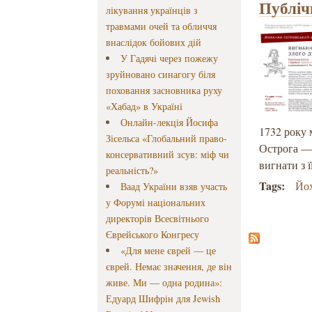
Публіч
лікування українців з
травмами очей та обличчя
внаслідок бойових дій
У Гадячі через пожежу
зруйновано синагогу біля
поховання засновника руху
«Хабад» в Україні
Онлайн-лекція Йосифа
1732 року 
Зісельса «Глобальний право-
Острога —
консервативний зсув: міф чи
вигнати з ї
реальність?»
Tags:
Йо
Ваад України взяв участь
у Форумі національних
директорів Всесвітнього
Єврейського Конгресу
«Для мене єврей — це
єврей. Немає значення, де він
живе. Ми — одна родина»:
Едуард Шифрін для Jewish