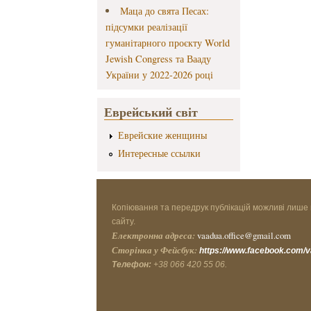
Маца до свята Песах:
підсумки реалізації
гуманітарного проєкту World
Jewish Congress та Вааду
України у 2022-2026 році
Еврейський світ
Еврейские женщины
Интересные ссылки
Копіювання та передрук публікацій можливі лише 
сайту.
Електронна адреса:
vaadua.office@gmail.com
Сторінка у Фейсбук:
https://www.facebook.com/
Телефон:
+38 066 420 55 06.