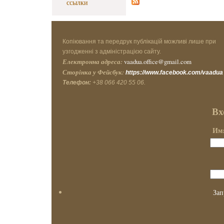
ссылки
Копіювання та передрук публікацій можливі лише при
узгодженні з адміністрацією сайту.
Електронна адреса:
vaadua.office@gmail.com
Сторінка у Фейсбук:
https://www.facebook.com/vaadua
Телефон:
+38 066 420 55 06.
Вх
Имя
Зап