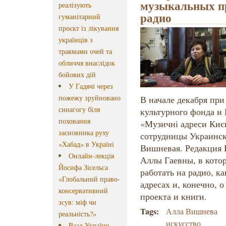
музыкальных п
реалізують
радио
гуманітарний
проєкт із лікування
українців з
травмами очей та
обличчя внаслідок
бойових дій
У Гадячі через
пожежу зруйновано
В начале декабря при
синагогу біля
культурного фонда и
поховання
«Музичні адреси Киє
засновника руху
сотрудницы Украинск
«Хабад» в Україні
Вишневая. Редакция 
Онлайн-лекція
Аллы Гаевны, в котор
Йосифа Зісельса
работать на радио, к
«Глобальний право-
адресах и, конечно, 
консервативний
проекта и книги.
зсув: міф чи
Tags:
Алла Вишнева
реальність?»
искусство
Ваад України