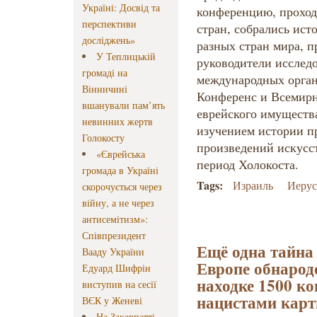
Україні: Досвід та
конференцию, прохо
перспективи
стран, собрались ист
досліджень»
разных стран мира, п
У Теплицькій
руководители исслед
громаді на
международных орган
Вінничині
Конференс и Всемирн
вшанували пам’ять
еврейского имуществ
невинних жертв
изучением истории п
Голокосту
произведений искусст
«Єврейська
период Холокоста.
громада в Україні
Tags:
Израиль
Иерус
скорочується через
війну, а не через
антисемітизм»:
Співпрезидент
Ещё одна тайна 
Вааду України
Европе обнарод
Едуард Шифрін
находке 1500 к
виступив на сесії
нацистами карт
ВЄК у Женеві
На Закарпатті