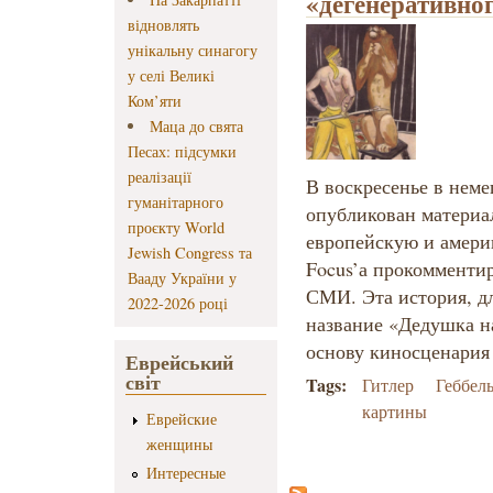
«дегенеративног
відновлять
унікальну синагогу
у селі Великі
Ком’яти
Маца до свята
Песах: підсумки
реалізації
В воскресенье в нем
гуманітарного
опубликован материа
проєкту World
европейскую и амери
Jewish Congress та
Focus’а прокомменти
Вааду України у
СМИ. Эта история, дл
2022-2026 році
название «Дедушка н
основу киносценария
Еврейський
світ
Tags:
Гитлер
Геббел
картины
Еврейские
женщины
Интересные