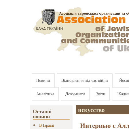
Перейти к основному содержанию
Новини
Відновлення під час війни
Йосип
Аналітика
Документи
Звіти
"Хада
искусство
Останні
новини
Интервью с Ал
В Ізраїлі