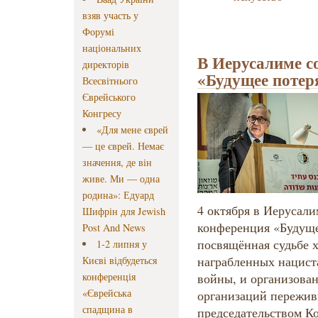
взяв участь у
Форумі
національних
В Иерусалиме с
директорів
«Будущее потер
Всесвітнього
Єврейського
Конгресу
«Для мене єврей
— це єврей. Немає
значення, де він
живе. Ми — одна
родина»: Едуард
4 октября в Иерусали
Шифрін для Jewish
конференция «Будуще
Post And News
посвящённая судьбе 
1-2 липня у
награбленных нацист
Києві відбудеться
конференція
войны, и организова
«Єврейська
организаций пережив
спадщина в
председательством Ко