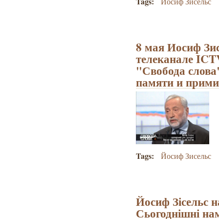
Tags:
Иосиф Зисельс
8 мая Иосиф Зи
телеканале ICT
"Свобода слова
памяти и прим
Tags:
Йосиф Зисельс
Йосиф Зісельс н
Сьогоднішні на