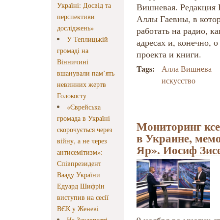
Україні: Досвід та
Вишневая. Редакция 
перспективи
Аллы Гаевны, в котор
досліджень»
работать на радио, к
У Теплицькій
адресах и, конечно, 
громаді на
проекта и книги.
Вінничині
Tags:
Алла Вишнева
вшанували пам’ять
искусство
невинних жертв
Голокосту
«Єврейська
громада в Україні
Мониторинг ксе
скорочується через
в Украине, мем
війну, а не через
Яр». Иосиф Зис
антисемітизм»:
Співпрезидент
Вааду України
Едуард Шифрін
виступив на сесії
ВЄК у Женеві
На Закарпатті