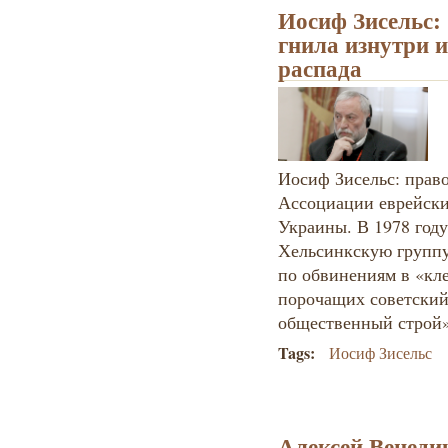
Иосиф Зисельс:
гнила изнутри и
распада
Иосиф Зисельс: право
Ассоциации еврейски
Украины. В 1978 год
Хельсинкскую группу
по обвинениям в «кл
порочащих советский
общественный строй»
Tags:
Иосиф Зисельс
Алексей Венеди