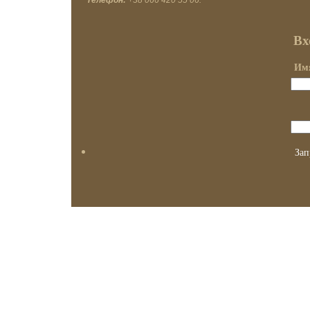
Телефон:
+38 066 420 55 06.
Вх
Имя
Зап