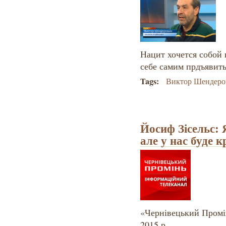
Нацит хочется собой 
себе самим прдъявит
Tags:
Виктор Шендеро
Йосиф Зісельс: 
але у нас буде к
«Чернівецький Промі
2015 р.