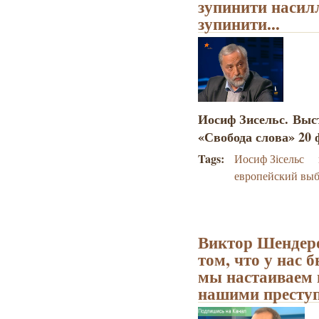
зупинити насилл
зупинити...
Иосиф Зисельс. Выс
«Свобода слова» 20 
Tags:
Иосиф Зісельс
европейский вы
Виктор Шендеро
том, что у нас 
мы настаиваем 
нашими престу