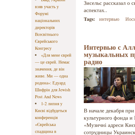
Зисельс рассказал о 
взяв участь у
аспектах..
Форумі
Tags:
интервью
Иоси
національних
директорів
Всесвітнього
Єврейського
Интервью с Ал
Конгресу
музыкальных п
«Для мене єврей
радио
— це єврей. Немає
значення, де він
живе. Ми — одна
родина»: Едуард
Шифрін для Jewish
Post And News
1-2 липня у
В начале декабря при
Києві відбудеться
культурного фонда и
конференція
«Музичні адреси Киє
«Єврейська
спадщина в
сотрудницы Украинск