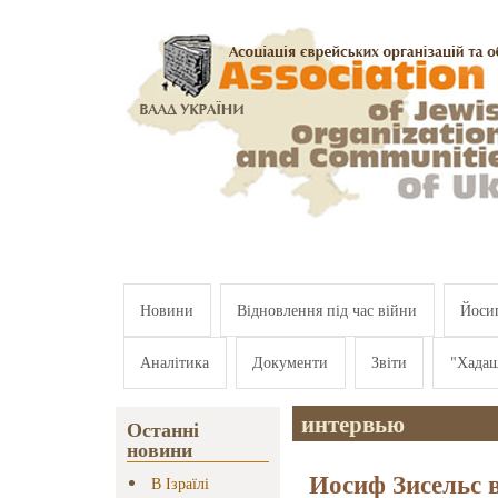
Перейти к основному содержанию
Новини
Відновлення під час війни
Йосип
Аналітика
Документи
Звіти
"Хада
интервью
Останні
новини
Иосиф Зисельс
В Ізраїлі