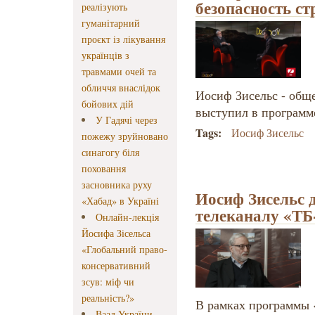
безопасность с
реалізують
гуманітарний
проєкт із лікування
українців з
травмами очей та
обличчя внаслідок
Иосиф Зисельс - обще
бойових дій
выступил в програ
У Гадячі через
Tags:
Иосиф Зисельс
пожежу зруйновано
синагогу біля
поховання
засновника руху
Иосиф Зисельс 
«Хабад» в Україні
телеканалу «ТБ
Онлайн-лекція
Йосифа Зісельса
«Глобальний право-
консервативний
зсув: міф чи
реальність?»
В рамках программы
Ваад України