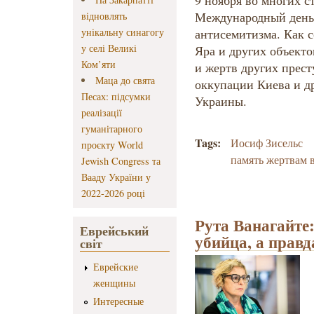
9 ноября во многих с
Международный день 
відновлять
унікальну синагогу
антисемитизма. Как с
у селі Великі
Яра и других объекто
Ком’яти
и жертв других прес
Маца до свята
оккупации Киева и д
Песах: підсумки
Украины.
реалізації
гуманітарного
Tags:
Иосиф Зисельс
проєкту World
память жертвам 
Jewish Congress та
Вааду України у
2022-2026 році
Рута Ванагайте:
Еврейський
убийца, а правд
світ
Еврейские
женщины
Интересные