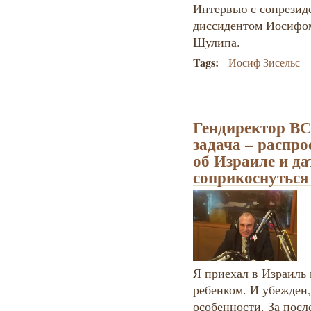
Интервью с сопрезид
диссидентом Иосифом
Шулипа.
Tags:
Иосиф Зисельс
Гендиректор В
задача – распр
об Израиле и д
соприкоснуться
Я приехал в Израиль
ребенком. И убежден,
особенности. За посл