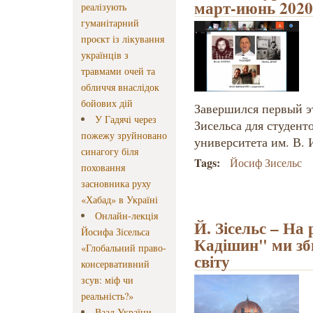
март-июнь 2020 
реалізують
гуманітарний
проєкт із лікування
українців з
травмами очей та
обличчя внаслідок
бойових дій
Завершился первый э
У Гадячі через
Зисельса для студент
пожежу зруйновано
университета им. В. 
синагогу біля
Tags:
Йосиф Зисельс
поховання
засновника руху
«Хабад» в Україні
Онлайн-лекція
Й. Зісельс – На
Йосифа Зісельса
Кадішин" ми зб
«Глобальний право-
світу
консервативний
зсув: міф чи
реальність?»
Ваад України