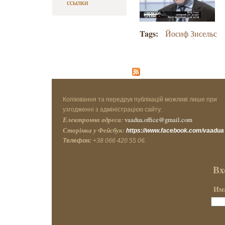
ссылки
Tags:
Йосиф Зисельс
Копіювання та передрук публікацій можливі лише при
узгодженні з адміністрацією сайту.
Електронна адреса:
vaadua.office@gmail.com
Сторінка у Фейсбук:
https://www.facebook.com/vaadua
Телефон:
+38 066 420 55 06.
Вх
Имя