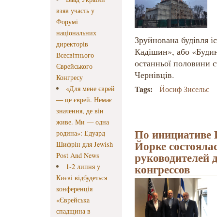
взяв участь у
Форумі
національних
Зруйнована будівля і
директорів
Кадішин», або «Буди
Всесвітнього
останньої половини с
Єврейського
Чернівців.
Конгресу
Tags:
«Для мене єврей
Йосиф Зисельс
— це єврей. Немає
значення, де він
живе. Ми — одна
По инициативе 
родина»: Едуард
Йорке состоялас
Шифрін для Jewish
руководителей 
Post And News
конгрессов
1-2 липня у
Києві відбудеться
конференція
«Єврейська
спадщина в