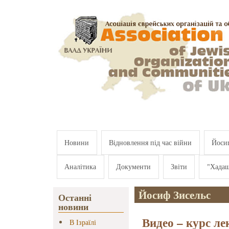
Перейти к основному содержанию
Новини
Відновлення під час війни
Йосип
Аналітика
Документи
Звіти
"Хада
Йосиф Зисельс
Останні
новини
Видео – курс ле
В Ізраїлі