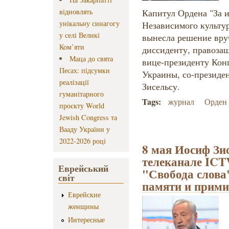
відновлять
Капитул Ордена "За 
унікальну синагогу
Независимого культур
у селі Великі
вынесла решение вру
Ком’яти
диссиденту, правоза
Маца до свята
вице-президенту Кон
Песах: підсумки
Украины, со-президе
реалізації
Зисельсу.
гуманітарного
Tags:
журнал
Орден
проєкту World
Jewish Congress та
Вааду України у
2022-2026 році
8 мая Иосиф Зи
телеканале ICT
Еврейський
"Свобода слова
світ
памяти и прим
Еврейские
женщины
Интересные