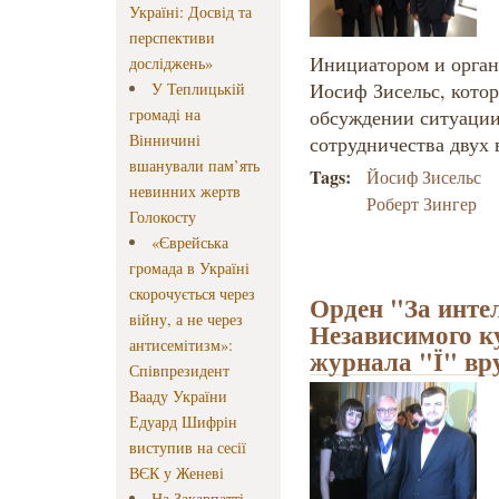
Україні: Досвід та
перспективи
Инициатором и орган
досліджень»
Иосиф Зисельс, котор
У Теплицькій
громаді на
обсуждении ситуации
Вінничині
сотрудничества двух 
вшанували пам’ять
Tags:
Йосиф Зисельс
невинних жертв
Роберт Зингер
Голокосту
«Єврейська
громада в Україні
скорочується через
Орден "За инте
війну, а не через
Независимого к
антисемітизм»:
журнала "Ї" вр
Співпрезидент
Вааду України
Едуард Шифрін
виступив на сесії
ВЄК у Женеві
На Закарпатті