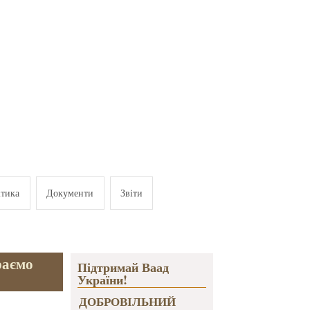
ітика
Документи
Звіти
раємо
Підтримай Ваад
України!
ДОБРОВІЛЬНИЙ