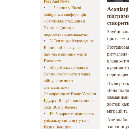
Post And News
1-2 липня у Києві
Асоціаці
відбудеться конференція
підтрим
«Єврейська спадщина в
створити
Україні: Досвід та
Зруйнована
перспективи досліджень»
протягом о
У Теплицькій громаді на
Розташован
Вінничині вшанували
ритуальна 
пам’ять невинних жертв
влада хоті
Голокосту
«Єврейська громада в
культових 
Україні скорочується через
перетворен
війну, а не через
Після розп
антисемітизм»:
Вона підні
Співпрезидент Вааду України
зламаними 
Едуард Шифрін виступив на
жителі каж
сесії ВЄК у Женеві
міграції т
На Закарпатті відновлять
Але знайшл
унікальну синагогу у селі
запропонув
Великі Ком’яти