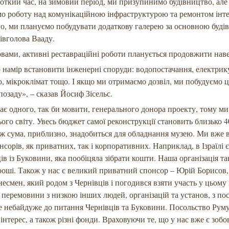
роткий час, на зимовий період, ми призупинимо будівництво, але
 роботу над комунікаційною інфраструктурою та ремонтом інте
о, ми плануємо побудувати додаткову галерею за основною будів
півголова Вааду.
овами, активні реставраційні роботи планується продовжити наве
намір встановити інженерні споруди: водопостачання, електрик
, мікроклімат тощо. І якщо ми отримаємо дозвіл, ми побудуємо 
позаду», – сказав Йосиф Зісельс.
ає одного, так би мовити, генерального донора проекту, тому м
ього світу. Увесь бюджет самої реконструкції становить близько 4
 ж сума, приблизно, знадобиться для обладнання музею. Ми вже 
нсорів, як приватних, так і корпоративних. Наприклад, в Ізраїлі є
ів із Буковини, яка пообіцяла зібрати кошти. Наша організація т
роші. Також у нас є великий приватний спонсор – Юрій Борисов,
знесмен, який родом з Чернівців і погодився взяти участь у цьому 
перемовини з низкою інших людей, організацій та установ, з по
ке небайдуже до питання Чернівців та Буковини. Посольство Руму
інтерес, а також різні фонди. Враховуючи те, що у нас вже є зобо