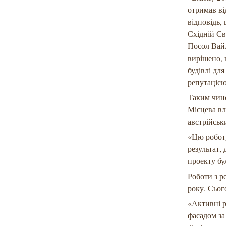
отримав ві
відповідь,
Східній Єв
Посол Вайль
вирішено,
будівлі дл
репутацією
Таким чин
Місцева вл
австрійськ
«Цю роботу
результат,
проекту бу
Роботи з р
року. Сьог
«Активні р
фасадом за