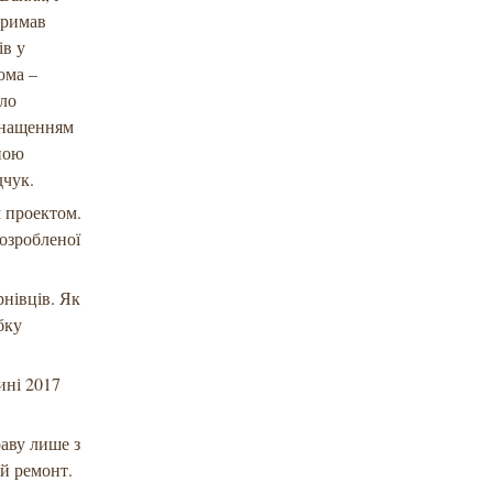
тримав
ів у
ома –
уло
снащенням
нною
дчук.
 проектом.
розробленої
нівців. Як
бку
ині 2017
аву лише з
й ремонт.