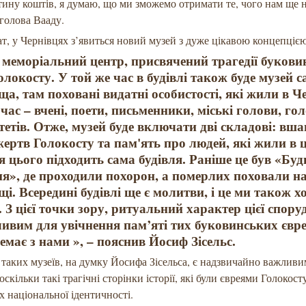
тину коштів, я думаю, що ми зможемо отримати те, чого нам ще н
в голова Вааду.
ат, у Чернівцях з’явиться новий музей з дуже цікавою концепціє
 меморіальний центр, присвячений трагедії буков
Голокосту. У той же час в будівлі також буде музей 
а, там поховані видатні особистості, які жили в Ч
 час – вчені, поети, письменники, міські голови, го
тетів. Отже, музей буде включати дві складові: вш
жертв Голокосту та пам'ять про людей, які жили в 
ля цього підходить сама будівля. Раніше це був «Бу
я», де проходили похорон, а померлих поховали н
і. Всередині будівлі ще є молитви, і це ми також х
. З цієї точки зору, ритуальний характер цієї спору
ивим для увічнення пам’яті тих буковинських євре
емає з нами », – пояснив Йосиф Зісельс.
таких музеїв, на думку Йосифа Зісельса, є надзвичайно важлив
скільки такі трагічні сторінки історії, які були євреями Голокост
х національної ідентичності.