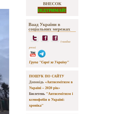
ВНЕСОК
ПІДТРИМАЙ!
Ваад України в
соціальних мережах
(vaadua
press)
Група "Євреї за Україну"
ПОШУК ПО САЙТУ
Доповідь
«Антисемітизм в
Україні – 2020 рік»
Бюлетень
"Антисемітизм і
ксенофобія в Україні:
хроніка"