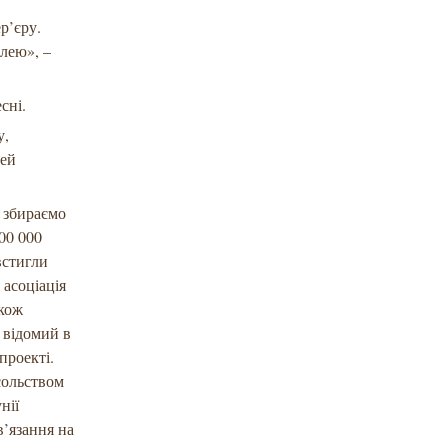
р’єру.
лею», –
сні.
у,
цей
и збираємо
00 000
встигли
 асоціація
акож
 відомий в
проекті.
сольством
нії
в’язання на