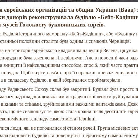
я єврейських організацій та общин України (Ваад) 
ки донорів реконструювала будівлю «Бейт-Кадіши
 музей Голокосту буковинських євреїв.
 будівля історичного меморіалу «Бейт-Кадішин», або «Будинку
станньої половини століття була одним із символів Чернівців.
а на території єврейського кладовища на вулиці Зелена, ця унік
споруда не була зачеплена гітлерівцями. Але в повоєнні часи рад
ла знищити її найскладнішим способом; спосіб, який часто практ
спорудах. Щоб стерти пам'ять про її справжнє призначення, вона
а в складську будівлю, в якій зберігалися стройматеріали.
аду Радянського Союзу склад був закритий. Будівля була просто 
малася над кладовищем як символ радянської «епохи руйнування»
вікнами та стінами, зруйнованими важкими вантажівками. Деякі
уть, що це символізує те, якою стала країна після десятиліть євре
а економічного занепаду самого міста Чернівці.
ися люди, які не погодилися зі станом речей. Група місцевих акт
ала відновити будівлю та повернути її первісному символічном