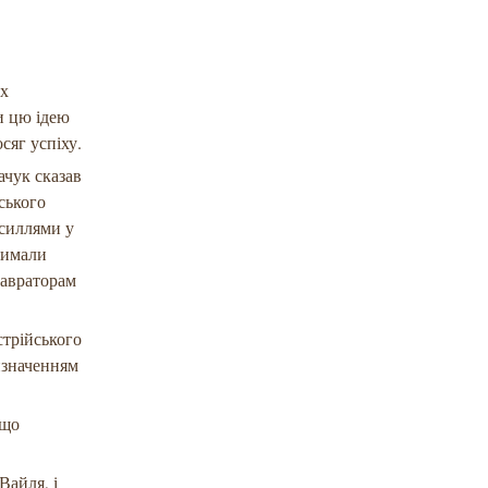
их
и цю ідею
сяг успіху.
ачук сказав
ського
усиллями у
тримали
тавраторам
стрійського
изначенням
 що
Вайля, і