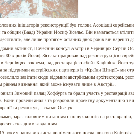
оловних ініціаторів реконструкції був голова Асоціації єврейськ
й та общин (Ваад) України Йосиф Зісельс. Він намагається втілит
 десятиліть, але лише протягом останніх двох років він нарешті до
домий активіст, Почесний консул Австрії в Чернівцях Сергій Ос
нця 80-х років Йосиф Зісельс працював над реконструкцією єврей
в Чернівцях, зокрема, над реставрацією «Бейт Кадішін». Його з
та за підтримки австрійських партнерів із «Країни Штирії» ми о
дозволило завітати сюди відомим австрійським архітекторам, рес
 рівнем визнання, який може існувати лише в Австрії».
овили Зимовий палац Хофбурга та брали участь у реставрації ав
. Вони провели аналіз та розробили проектну документацію з в
врації та ремонту», – сказав Осачук.
овами, зараз головним питанням є пошук коштів на реставрацію,
досить складним завданням.
15 року я направив листа до німецького посла, доктора Крістофа 