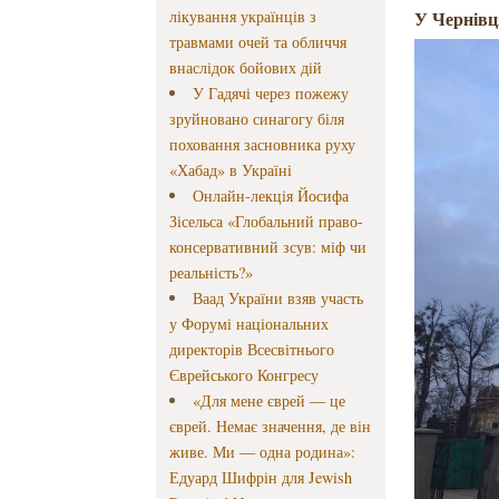
лікування українців з
У Чернівц
травмами очей та обличчя
внаслідок бойових дій
У Гадячі через пожежу
зруйновано синагогу біля
поховання засновника руху
«Хабад» в Україні
Онлайн-лекція Йосифа
Зісельса «Глобальний право-
консервативний зсув: міф чи
реальність?»
Ваад України взяв участь
у Форумі національних
директорів Всесвітнього
Єврейського Конгресу
«Для мене єврей — це
єврей. Немає значення, де він
живе. Ми — одна родина»:
Едуард Шифрін для Jewish