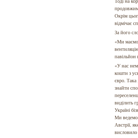
Тоді на ко
продовжимо
Окрім цьог
відмічає с
За його сл
«Ми маємо 
вентиляцію
павільйон 
«У нас нем
кошти з ус
євро. Така
знайти спо
переселенц
виділить г
Україні бі
Ми ведемо 
Австрії, я
висловило 