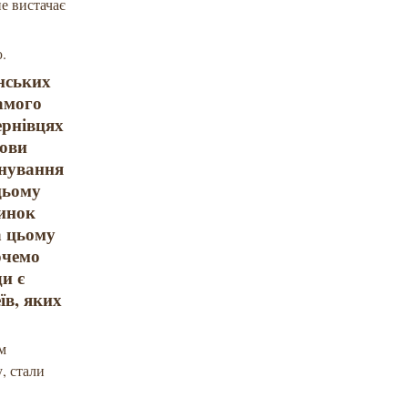
е вистачає
ю.
инських
самого
ернівцях
лови
анування
цьому
динок
а цьому
очемо
ди є
їв, яких
им
у, стали