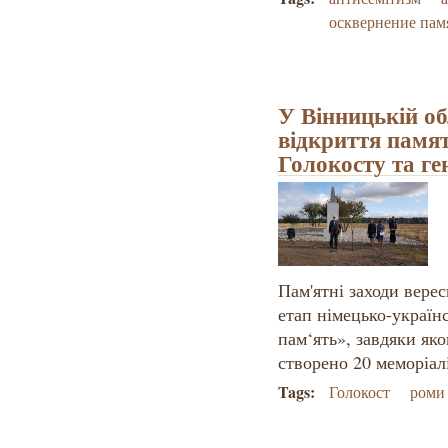
осквернение пам
У Вінницькій о
відкриття памя
Голокосту та ге
Пам'ятні заходи верес
етап німецько-україн
пам‘ять», завдяки яко
створено 20 меморіал
Tags:
Голокост
роми