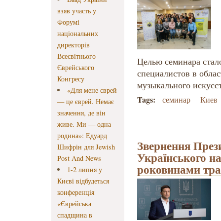
взяв участь у
Форумі
національних
директорів
Всесвітнього
Целью семинара ста
Єврейського
специалистов в обла
Конгресу
музыкального искусст
«Для мене єврей
Tags:
семинар
Киев
— це єврей. Немає
значення, де він
живе. Ми — одна
родина»: Едуард
Звернення През
Шифрін для Jewish
Українського на
Post And News
роковинами тра
1-2 липня у
Києві відбудеться
конференція
«Єврейська
спадщина в