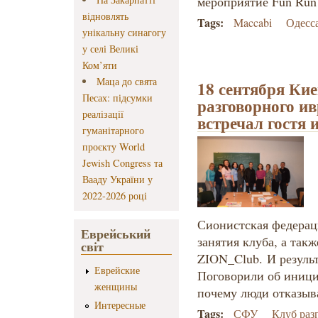
мероприятие Fun Run
відновлять
Tags:
Maccabi
Одесс
унікальну синагогу
у селі Великі
Ком’яти
Маца до свята
18 сентября Ки
Песах: підсумки
разговорного ив
реалізації
встречал гостя 
гуманітарного
проєкту World
Jewish Congress та
Вааду України у
2022-2026 році
Сионистская федерац
Еврейський
занятия клуба, а так
світ
ZION_Club. И резуль
Еврейские
Поговорили об инициа
женщины
почему люди отказыв
Интересные
Tags:
СФУ
Клуб раз