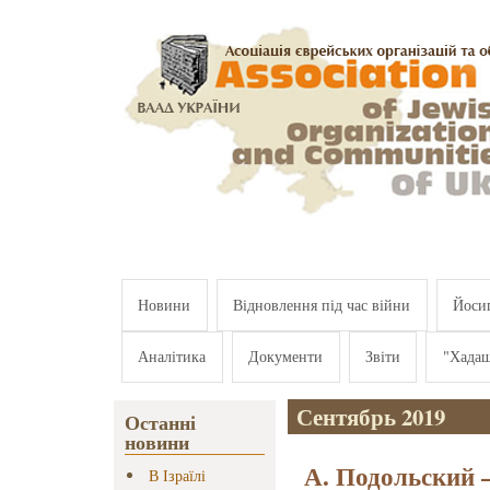
Перейти к основному содержанию
Новини
Відновлення під час війни
Йосип
Аналітика
Документи
Звіти
"Хада
Сентябрь 2019
Останні
новини
А. Подольский –
В Ізраїлі