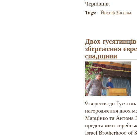
Чернівців.
Tags:
Йосиф Зисельс
Двох гусятинців
збереження євре
спадщини
9 вересня до Гусятин
нагородження двох ме
Марцінко та Антона 
представики єврейськ
Israel Brotherhood o