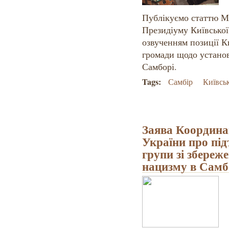
Публікуємо статтю М
Президіуму Київської 
озвученням позиції Ки
громади щодо устано
Самборі.
Tags:
Самбір
Київськ
Заява Координа
України про під
групи зі збереж
нацизму в Самб