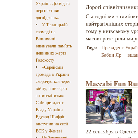
Україні: Досвід та
Дорогі співвітчизник
перспективи
Сьогодні ми з глибок
досліджень»
найтрагічніших сторі
У Теплицькій
тому у київському у
громаді на
масові розстріли мир
Вінничині
вшанували пам’ять
Tags:
Президент Украї
невинних жертв
Бабин Яр
вшан
Голокосту
«Єврейська
громада в Україні
скорочується через
Maccabi Fun Ru
війну, а не через
антисемітизм»:
Співпрезидент
Вааду України
Едуард Шифрін
виступив на сесії
22 сентября в Одессе
ВЄК у Женеві
На Закарпатті