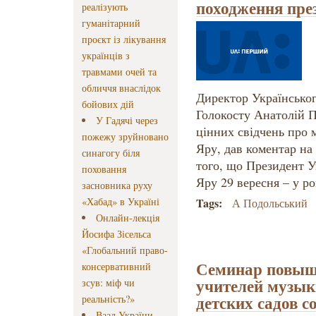
походження през
реалізують
гуманітарний
проєкт із лікування
українців з
травмами очей та
обличчя внаслідок
Директор Українськог
бойових дій
Голокосту Анатолій П
У Гадячі через
цінних свідчень про 
пожежу зруйновано
Яру, дав коментар на
синагогу біля
того, що Президент У
поховання
Яру 29 вересня – у ро
засновника руху
«Хабад» в Україні
Tags:
А Подольський
Онлайн-лекція
Йосифа Зісельса
«Глобальний право-
Семинар повыш
консервативний
учителей музык
зсув: міф чи
детских садов с
реальність?»
Ваад України