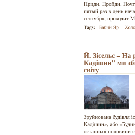
Приди. Пройди. Почти
пятый раз в день нача
сентября, проходит 
Tags:
Бабий Яр
Холо
Й. Зісельс – На
Кадішин" ми зб
світу
Зруйнована будівля і
Кадішин», або «Буди
останньої половини с