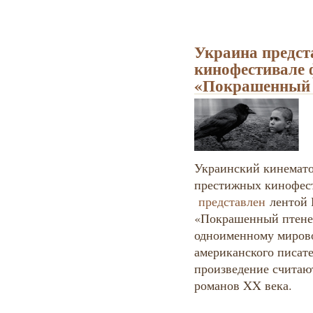
Украина предст
кинофестивале 
«Покрашенный 
Украинский кинемато
престижных кинофест
представлен
лентой 
«Покрашенный птенец»
одноименному мирово
американского писат
произведение считаю
романов XX века.