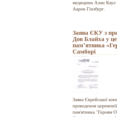
медицини Алан Каул т
Аарон Гінзбург.
Заява ЄКУ з при
Дов Блайха у це
пам’ятника «Г
Самборі
Заява Єврейської кон
проведення церемонії
пам'ятника "Героям 