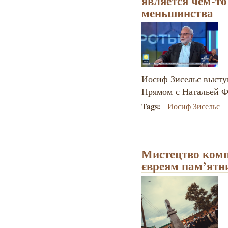
является чем-т
меньшинства
Иосиф Зисельс высту
Прямом с Натальей Фи
Tags:
Иосиф Зисельс
Мистецтво комп
євреям пам’ятн