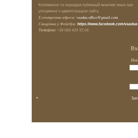
Копіювання та передрук публікацій можливі лише при
узгодженні з адміністрацією сайту.
Електронна адреса:
vaadua.office@gmail.com
Сторінка у Фейсбук:
https://www.facebook.com/vaadua
Телефон:
+38 066 420 55 06.
Вх
Имя
Зап