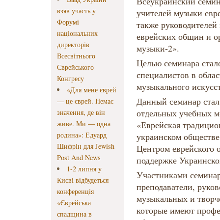
Всеукраинский семи
взяв участь у
учителей музыки евре
Форумі
также руководителей
національних
еврейских общин и о
директорів
музыки-2».
Всесвітнього
Целью семинара ста
Єврейського
специалистов в обла
Конгресу
музыкального искусст
«Для мене єврей
Данный семинар стал
— це єврей. Немає
отдельных учебных м
значення, де він
живе. Ми — одна
«Еврейская традицио
родина»: Едуард
украинском обществе»
Шифрін для Jewish
Центром еврейского 
Post And News
поддержке Украинско
1-2 липня у
Участниками семинара
Києві відбудеться
преподаватели, руков
конференція
музыкальных и творч
«Єврейська
которые имеют профе
спадщина в