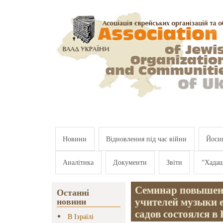
Перейти к основному содержанию
Новини
Відновлення під час війни
Йосип
Аналітика
Документи
Звіти
"Хада
Семинар повышен
Останні
учителей музыки 
новини
садов состоялся в
В Ізраїлі