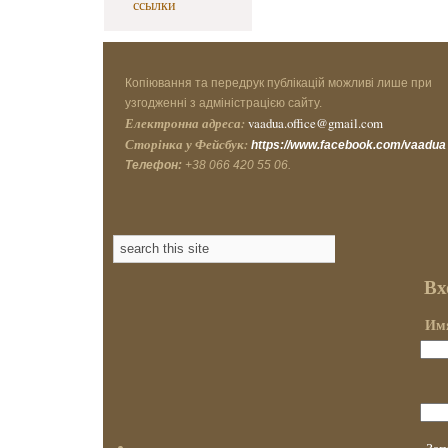
ссылки
Копіювання та передрук публікацій можливі лише при
узгодженні з адміністрацією сайту.
Електронна адреса:
vaadua.office@gmail.com
Сторінка у Фейсбук:
https://www.facebook.com/vaadua
Телефон:
+38 066 420 55 06.
Вх
Имя