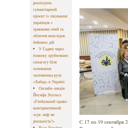
реалізують
гуманітарний
проєкт із лікування
українців з
травмами очей та
обличчя внаслідок
бойових дій
У Гадячі через
пожежу зруйновано
синагогу біля
поховання
засновника руху
«Хабад» в Україні
Онлайн-лекція
Йосифа Зісельса
«Глобальний право-
консервативний
зсув: міф чи
реальність?»
С 17 по 19 сентября 
Ваад України