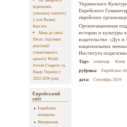
Украинского Культур
відновлять
Еврейского Гуманита
унікальну синагогу
еврейских организац
у селі Великі
Организационная под
Ком’яти
истории и культуры в
Маца до свята
издательство «Дух и 
Песах: підсумки
национальных меньши
реалізації
гуманітарного
Института педагогик
проєкту World
Tags:
семинар
Киев
Jewish Congress та
рубрика:
Еврейское о
Вааду України у
2022-2026 році
дата:
Сентябрь 2019
Еврейський
світ
Еврейские
женщины
Интересные