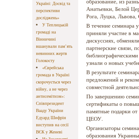
образование, из разн
Україні: Досвід та
Анатьевки, Белой Це
перспективи
Рога, Луцка, Львова,
досліджень»
У Теплицькій
В течение семинара 
громаді на
приняли участие в ма
Вінничині
дискуссиях, обменял
вшанували пам’ять
партнерские связи, п
невинних жертв
библиографическими 
Голокосту
узнали о новых учебн
«Єврейська
В результате семинар
громада в Україні
предложений и реком
скорочується через
совместной деятельно
війну, а не через
По завершению семин
антисемітизм»:
сертификаты о повы
Співпрезидент
Вааду України
памятные подарки от 
Едуард Шифрін
ЦEОУ.
виступив на сесії
Организаторы семина
ВЄК у Женеві
образования Украины
На Закарпатті