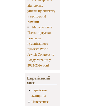
відновлять
унікальну синагогу
у селі Великі
Ком’яти
Маца до свята
Песах: підсумки
реалізації
гуманітарного
проєкту World
Jewish Congress та
Вааду України у
2022-2026 році
Еврейський
світ
Еврейские
женщины
Интересные