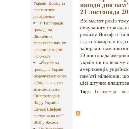
нагоди дня пам’
Україні: Досвід та
21 листопада 20
перспективи
досліджень»
Вісімдесят років том
У Теплицькій
нечуваного стражданн
громаді на
режиму Йосифа Сталі
Вінничині
і діти помирали від г
вшанували пам’ять
забирали, намагаючис
невинних жертв
23 листопада америк
Голокосту
українців по всьому 
«Єврейська
американців українсь
громада в Україні
пам’яті мільйонів, щ
скорочується через
цієї штучно влаштова
війну, а не через
антисемітизм»:
Tags:
Голодомор
вша
Співпрезидент
Вааду України
Едуард Шифрін
виступив на сесії
ВЄК у Женеві
На Закарпатті