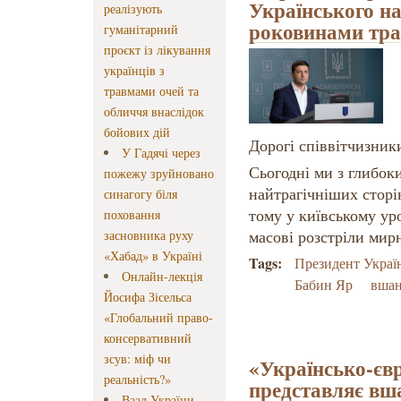
Українського на
реалізують
роковинами тра
гуманітарний
проєкт із лікування
українців з
травмами очей та
обличчя внаслідок
бойових дій
Дорогі співвітчизник
У Гадячі через
Сьогодні ми з глибок
пожежу зруйновано
найтрагічніших сторі
синагогу біля
тому у київському у
поховання
масові розстріли мир
засновника руху
«Хабад» в Україні
Tags:
Президент Украї
Онлайн-лекція
Бабин Яр
вшан
Йосифа Зісельса
«Глобальний право-
консервативний
зсув: міф чи
«Українсько-євр
реальність?»
представляє вш
Ваад України