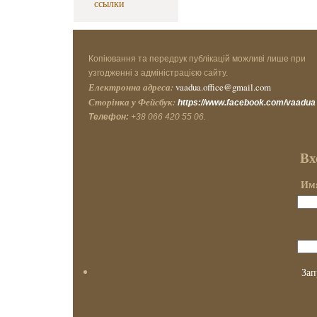
ссылки
Копіювання та передрук публікацій можливі лише при
узгодженні з адміністрацією сайту.
Електронна адреса:
vaadua.office@gmail.com
Сторінка у Фейсбук:
https://www.facebook.com/vaadua
Телефон:
+38 066 420 55 06.
Вх
Имя
Зап