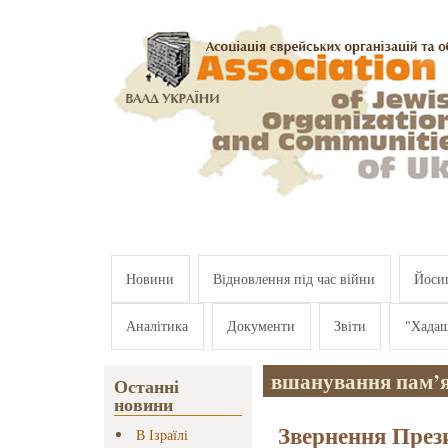
Перейти к основному содержанию
Новини
Відновлення під час війни
Йосип
Аналітика
Документи
Звіти
"Хада
вшанування пам’я
Останні
новини
Звернення През
В Ізраїлі