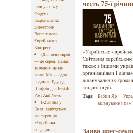
честь 75-ї річни
взяв участь у
Форумі
національних
директорів
Всесвітнього
Єврейського
Конгресу
«Українсько-єврейська
«Для мене єврей
Світовим єврейським 
— це єврей. Немає
також з іншими укра
значення, де він
організаціями і діяча
живе. Ми — одна
вшанувальних громадс
родина»: Едуард
згадані події.
Шифрін для Jewish
Post And News
Tags:
Бабин Яр
Укра
1-2 липня у
вшанування пам’
Києві відбудеться
конференція
«Єврейська
Заява прес-секр
спадщина в