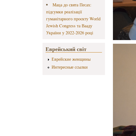
Маца до свята Песах:
підсумки реалізації
гуманітарного проєкту World
Jewish Congress та Вааду
України у 2022-2026 році
Еврейський світ
Еврейские женщины
Интересные ссылки