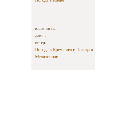
влажность:
давл.:
ветер:
Погода в Кременчуге
Погода в
Мелитополе