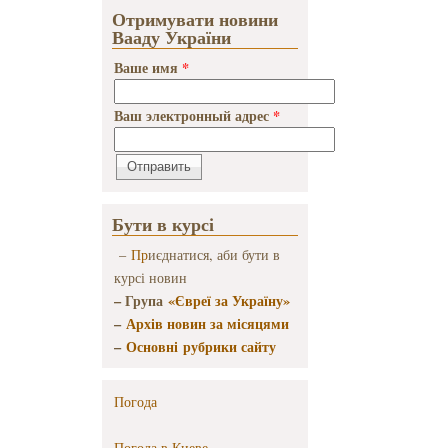
Отримувати новини
Вааду України
Ваше имя
*
Ваш электронный адрес
*
Бути в курсі
–
Пр
иєднатися, аби бути в
курсі новин
– Група
«Євреї за Україну»
–
Архів новин за місяцями
–
Основні рубрики сайту
Погода
Погода в
Киеве