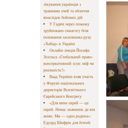
лікування українців з
травмами очей та обличчя
внаслідок бойових дій
У Гадячі через пожежу
зруйновано синагогу біля
поховання засновника руху
«Хабад» в Україні
Онлайн-лекція Йосифа
Зісельса «Глобальний право-
консервативний зсув: міф чи
реальність?»
Ваад України взяв участь
у Форумі національних
директорів Всесвітнього
Єврейського Конгресу
«Для мене єврей — це
єврей. Немає значення, де він
живе. Ми — одна родина»:
Едуард Шифрін для Jewish