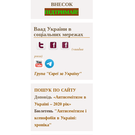
ВНЕСОК
ПІДТРИМАЙ!
Ваад України в
соціальних мережах
(vaadua
press)
Група "Євреї за Україну"
ПОШУК ПО САЙТУ
Доповідь
«Антисемітизм в
Україні – 2020 рік»
Бюлетень
"Антисемітизм і
ксенофобія в Україні:
хроніка"