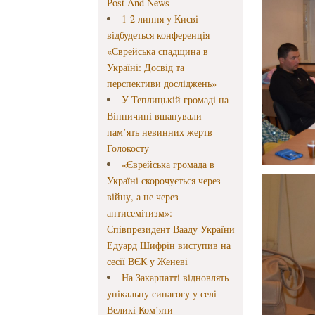
Post And News
1-2 липня у Києві
відбудеться конференція
«Єврейська спадщина в
Україні: Досвід та
перспективи досліджень»
У Теплицькій громаді на
Вінничині вшанували
пам’ять невинних жертв
Голокосту
«Єврейська громада в
Україні скорочується через
війну, а не через
антисемітизм»:
Співпрезидент Вааду України
Едуард Шифрін виступив на
сесії ВЄК у Женеві
На Закарпатті відновлять
унікальну синагогу у селі
Великі Ком’яти