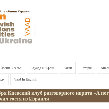
Йосип Зісельс
Едуард Шифрін
Заяви
Історія
Анал
аду
Vaad In English
бря Киевский клуб разговорного иврита «А по
ечал гостя из Израиля