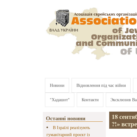
Перейти к основному содержанию
Новини
Відновлення під час війни
"Хадашот"
Контакти
Эксклюзив Ва
18 сентя
Останні новини
?!» встр
В Ізраїлі реалізують
гуманітарний проєкт із