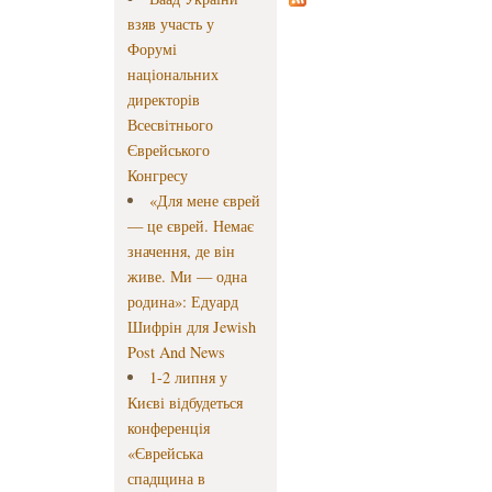
взяв участь у
Форумі
національних
директорів
Всесвітнього
Єврейського
Конгресу
«Для мене єврей
— це єврей. Немає
значення, де він
живе. Ми — одна
родина»: Едуард
Шифрін для Jewish
Post And News
1-2 липня у
Києві відбудеться
конференція
«Єврейська
спадщина в