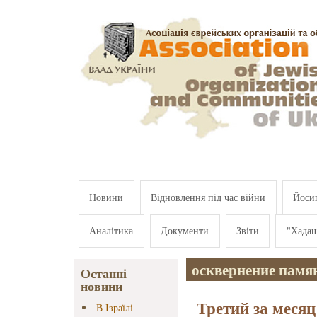
Перейти к основному содержанию
Новини
Відновлення під час війни
Йосип
Аналітика
Документи
Звіти
"Хада
осквернение памя
Останні
новини
Третий за меся
В Ізраїлі