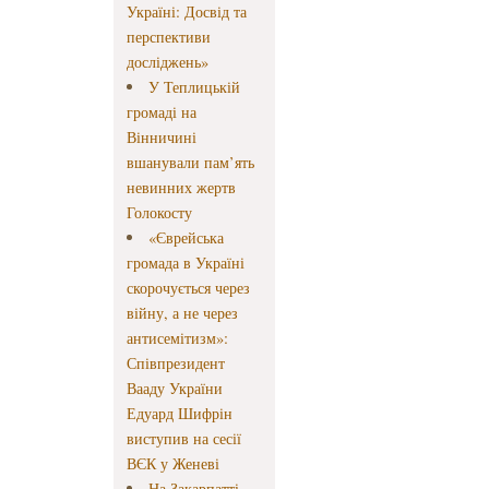
Україні: Досвід та
перспективи
досліджень»
У Теплицькій
громаді на
Вінничині
вшанували пам’ять
невинних жертв
Голокосту
«Єврейська
громада в Україні
скорочується через
війну, а не через
антисемітизм»:
Співпрезидент
Вааду України
Едуард Шифрін
виступив на сесії
ВЄК у Женеві
На Закарпатті