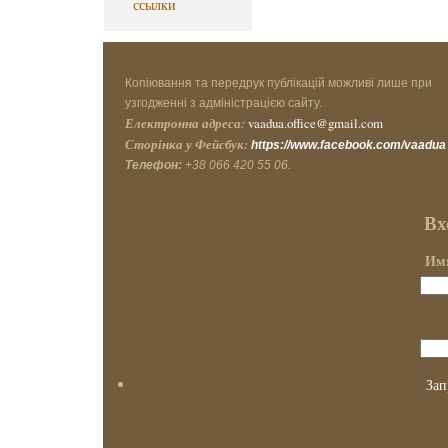
ссылки
Копіювання та передрук публікацій можливі лише при
узгодженні з адміністрацією сайту.
Електронна адреса:
vaadua.office@gmail.com
Сторінка у Фейсбук:
https://www.facebook.com/vaadua
Телефон:
+38 066 420 55 06.
Вх
Имя
Зап