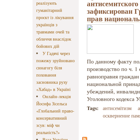
антисемитского
реалізують
зафиксирован Г
гуманітарний
прав национал
проєкт із лікування
українців з
травмами очей та
обличчя внаслідок
бойових дій
У Гадячі через
пожежу зруйновано
По данному факту по
синагогу біля
производство по ч. 1
поховання
равноправия граждан 
засновника руху
национальной принад
«Хабад» в Україні
убеждений, инвалидн
Онлайн-лекція
Уголовного кодекса 
Йосифа Зісельса
Tags:
антисемітизм
«Глобальний право-
осквернение пам
консервативний
зсув: міф чи
реальність?»
Ваад України