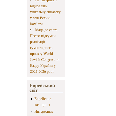
відновлять
унікальну синагогу
у селі Великі
Ком’яти
Маца до свята
Песах: підсумки
реалізації
гуманітарного
проєкту World
Jewish Congress та
Вааду України у
2022-2026 році
Еврейський
світ
Еврейские
женщины
Интересные