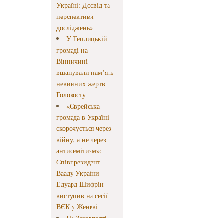
Україні: Досвід та
перспективи
досліджень»
У Теплицькій
громаді на
Вінничині
вшанували пам’ять
невинних жертв
Голокосту
«Єврейська
громада в Україні
скорочується через
війну, а не через
антисемітизм»:
Співпрезидент
Вааду України
Едуард Шифрін
виступив на сесії
ВЄК у Женеві
На Закарпатті