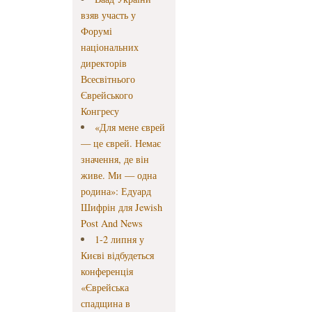
взяв участь у
Форумі
національних
директорів
Всесвітнього
Єврейського
Конгресу
«Для мене єврей
— це єврей. Немає
значення, де він
живе. Ми — одна
родина»: Едуард
Шифрін для Jewish
Post And News
1-2 липня у
Києві відбудеться
конференція
«Єврейська
спадщина в