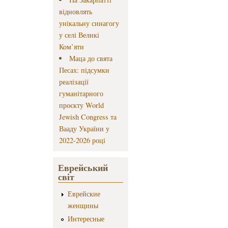
відновлять
унікальну синагогу
у селі Великі
Ком’яти
Маца до свята
Песах: підсумки
реалізації
гуманітарного
проєкту World
Jewish Congress та
Вааду України у
2022-2026 році
Еврейський
світ
Еврейские
женщины
Интересные