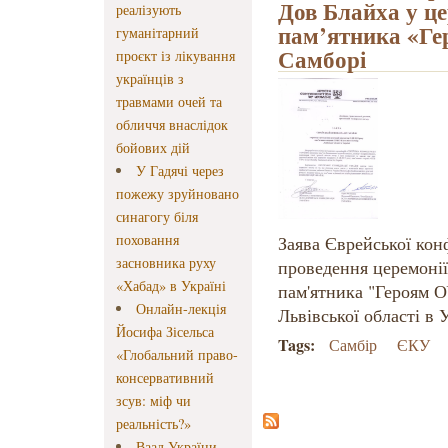
Дов Блайха у це
реалізують
пам’ятника «Г
гуманітарний
Самборі
проєкт із лікування
українців з
травмами очей та
обличчя внаслідок
бойових дій
У Гадячі через
пожежу зруйновано
синагогу біля
поховання
Заява Єврейської кон
засновника руху
проведення церемонії
«Хабад» в Україні
пам'ятника "Героям 
Онлайн-лекція
Львівської області в 
Йосифа Зісельса
Tags:
Самбір
ЄКУ
«Глобальний право-
консервативний
зсув: міф чи
реальність?»
Ваад України