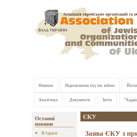
Перейти к основному содержанию
Новини
Відновлення під час війни
Йосип
Аналітика
Документи
Звіти
"Хада
ЄКУ
Останні
новини
Заява ЄКУ з при
В Ізраїлі