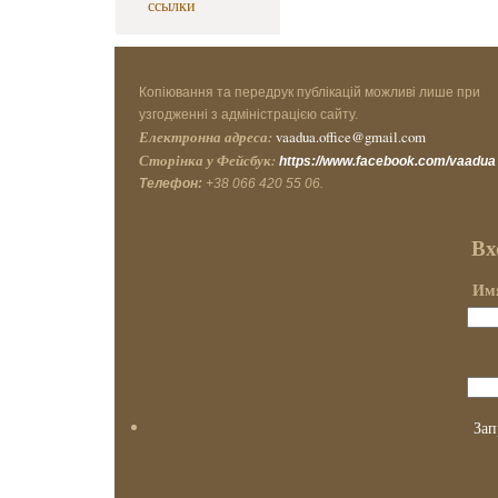
ссылки
Копіювання та передрук публікацій можливі лише при
узгодженні з адміністрацією сайту.
Електронна адреса:
vaadua.office@gmail.com
Сторінка у Фейсбук:
https://www.facebook.com/vaadua
Телефон:
+38 066 420 55 06.
Вх
Имя
Зап