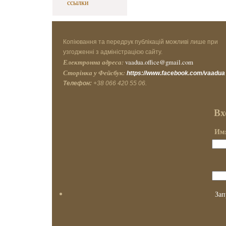
ссылки
Копіювання та передрук публікацій можливі лише при
узгодженні з адміністрацією сайту.
Електронна адреса:
vaadua.office@gmail.com
Сторінка у Фейсбук:
https://www.facebook.com/vaadua
Телефон:
+38 066 420 55 06.
Вх
Имя
Зап