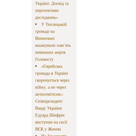
Україні: Досвід та
перспективи
досліджень»
У Теплицькій
громаді на
Вінничині
вшанували пам’ять
невинних жертв
Голокосту
«Єврейська
громада в Україні
скорочується через
війну, а не через
антисемітизм»:
Співпрезидент
Вааду України
Едуард Шифрін
виступив на сесії
ВЄК у Женеві
На Закарпатті