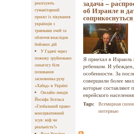
задача – распр
реалізують
об Израиле и д
гуманітарний
соприкоснуться
проєкт із лікування
українців з
травмами очей та
обличчя внаслідок
бойових дій
У Гадячі через
пожежу зруйновано
Я приехал в Израиль
синагогу біля
ребенком. И убежден,
поховання
особенности. За посл
засновника руху
совершили более мил
«Хабад» в Україні
которые составляют 
Онлайн-лекція
еврейского населения
Йосифа Зісельса
Tags:
Всемирная сиони
«Глобальний право-
интервью
консервативний
зсув: міф чи
реальність?»
Ваад України