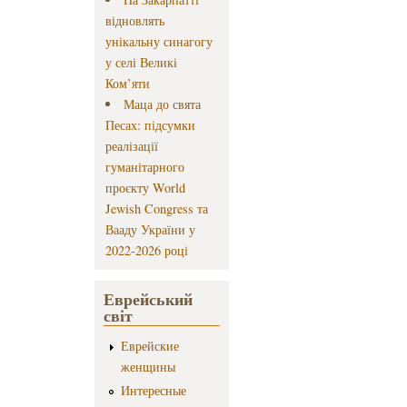
відновлять
унікальну синагогу
у селі Великі
Ком’яти
Маца до свята
Песах: підсумки
реалізації
гуманітарного
проєкту World
Jewish Congress та
Вааду України у
2022-2026 році
Еврейський
світ
Еврейские
женщины
Интересные