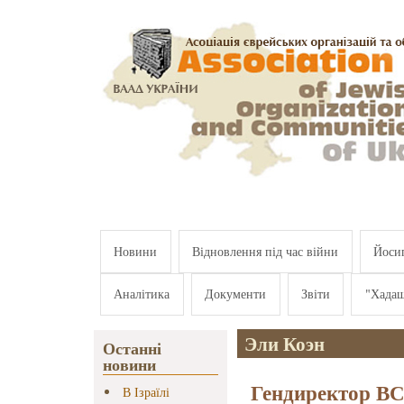
Перейти к основному содержанию
Новини
Відновлення під час війни
Йосип
Аналітика
Документи
Звіти
"Хада
Эли Коэн
Останні
новини
Гендиректор В
В Ізраїлі