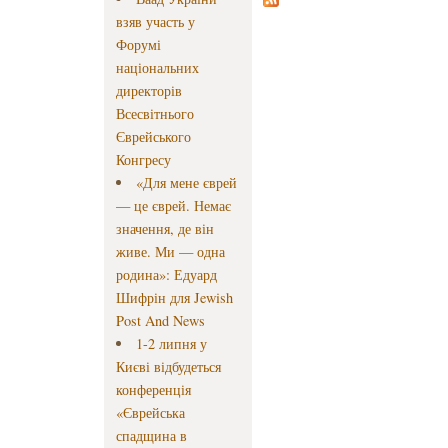
взяв участь у
Форумі
національних
директорів
Всесвітнього
Єврейського
Конгресу
«Для мене єврей
— це єврей. Немає
значення, де він
живе. Ми — одна
родина»: Едуард
Шифрін для Jewish
Post And News
1-2 липня у
Києві відбудеться
конференція
«Єврейська
спадщина в