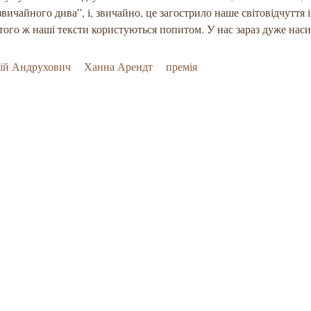
звичайного дива”, і, звичайно, це загострило наше світовідчуття 
того ж наші тексти користуються попитом. У нас зараз дуже наси
ій Андрухович
Ханна Арендт
премія