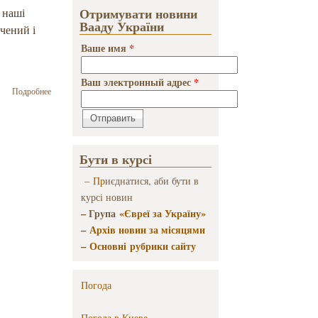
Отримувати новини
і наші
Вааду України
чений і
Ваше имя
*
Ваш электронный адрес
*
о Юрієві
Подробнее
Андруховичу
вручено
премію імені
Ханни
Арендт
Бути в курсі
–
Пр
иєднатися, аби бути в
курсі новин
– Група
«Євреї за Україну»
–
Архів новин за місяцями
–
Основні рубрики сайту
Погода
Погода в
Киеве