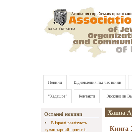
Перейти к основному содержанию
Новини
Відновлення під час війни
"Хадашот"
Контакти
Эксклюзив Ва
Ханна А
Останні новини
В Ізраїлі реалізують
Книга 
гуманітарний проєкт із