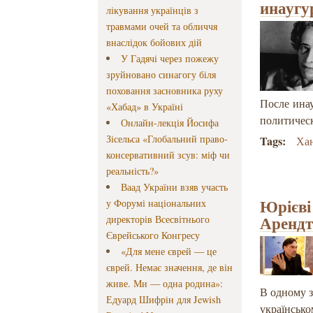
инаугу
лікування українців з
травмами очей та обличчя
внаслідок бойових дій
У Гадячі через пожежу
зруйновано синагогу біля
поховання засновника руху
После ина
«Хабад» в Україні
политичес
Онлайн-лекція Йосифа
Зісельса «Глобальний право-
Tags:
Ха
консервативний зсув: міф чи
реальність?»
Ваад України взяв участь
Юрієві
у Форумі національних
Аренд
директорів Всесвітнього
Єврейського Конгресу
«Для мене єврей — це
єврей. Немає значення, де він
живе. Ми — одна родина»:
В одному з
Едуард Шифрін для Jewish
українсько