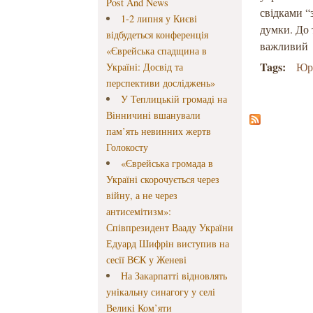
Post And News
свідками “
1-2 липня у Києві
думки. До 
відбудеться конференція
важливий
«Єврейська спадщина в
Tags:
Юр
Україні: Досвід та
перспективи досліджень»
У Теплицькій громаді на
Вінничині вшанували
пам’ять невинних жертв
Голокосту
«Єврейська громада в
Україні скорочується через
війну, а не через
антисемітизм»:
Співпрезидент Вааду України
Едуард Шифрін виступив на
сесії ВЄК у Женеві
На Закарпатті відновлять
унікальну синагогу у селі
Великі Ком’яти