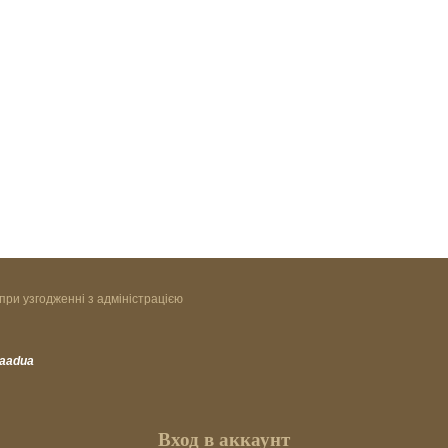
при узгодженні з адміністрацією
vaadua
Вход в аккаунт