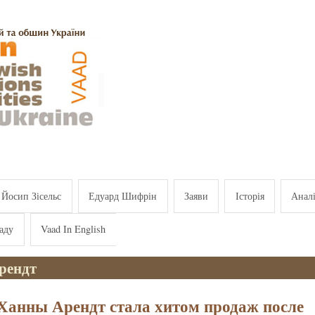
Йосип Зісельс
Едуард Шифрін
Заяви
Історія
Анал
аду
Vaad In English
рендт
Ханны Арендт стала хитом продаж после