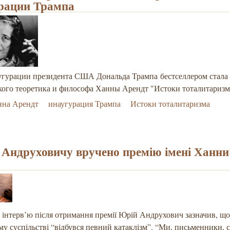
рации Трампа
угурации президента США Дональда Трампа бестселлером стала
кого теоретика и философа Ханны Арендт "Истоки тоталитаризм
нна Арендт
инаугурация Трампа
Истоки тоталитаризма
 Андруховичу вручено премію імені Ханни
т
 інтерв’ю після отримання премії Юрій Андрухович зазначив, що
му суспільстві “відбувся певний катаклізм”. “Ми, письменники, 