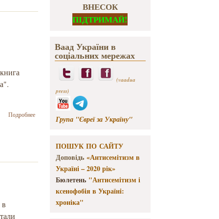
ВНЕСОК
ПІДТРИМАЙ!
Ваад України в
соціальних мережах
 книга
(vaadua
а".
press)
о Книга
Подробнее
Група "Євреї за Україну"
Ханны
Арендт
стала хитом
ПОШУК ПО САЙТУ
продаж
Доповідь
«Антисемітизм в
после
инаугурации
Україні – 2020 рік»
Трампа
Бюлетень
"Антисемітизм і
ксенофобія в Україні:
хроніка"
 в
стали