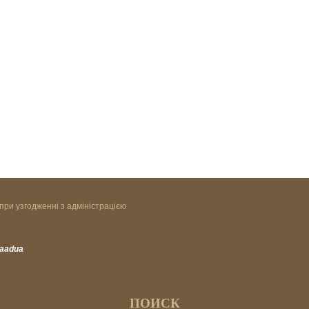
при узгодженні з адміністрацією
vaadua
ПОИСК