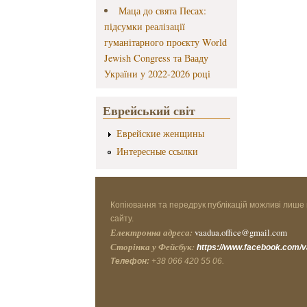
Маца до свята Песах:
підсумки реалізації
гуманітарного проєкту World
Jewish Congress та Вааду
України у 2022-2026 році
Еврейський світ
Еврейские женщины
Интересные ссылки
Копіювання та передрук публікацій можливі лише 
сайту.
Електронна адреса:
vaadua.office@gmail.com
Сторінка у Фейсбук:
https://www.facebook.com/
Телефон:
+38 066 420 55 06.