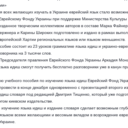
оми»
я всех желающих изучать в Украине еврейский язык стало возмож
Еврейскому Фонду Украины при поддержке Министерства Культуры
озданное творческим коллективом авторов в составе Марка Файнер
ержнера и Карины Широких подготовлено и издано в рамках выпо
вропейской Хартии региональных языков или языком меньшинств.
собие состоит из 23 уроков грамматике языка идиш и украино-евре
говорника на 3 тысячи слов.
Председателя правления Еврейского Фонда Украины Аркадия Мона
зыка идиш смогут получить бесплатно разговорники уже в канун пр
ю учебного пособия по изучению языка идиш Еврейский Фонд Укр
провести в конце декабря одновременно с презентацией второго и
идиш словаря под редакцией Дмитрия Тищенко, который уже подго
этом киевском издательстве.
 изучению языка идиш и издание словаря сделает возможным глуб
 языком всеми желающими и весомым вкладом в возрождение евре
 Украине.