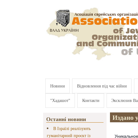
Перейти к основному содержанию
Новини
Відновлення під час війни
"Хадашот"
Контакти
Эксклюзив Ва
Издано 
Останні новини
В Ізраїлі реалізують
гуманітарний проєкт із
Уникальное