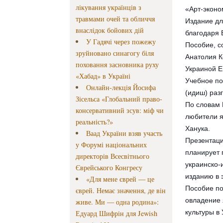
лікування українців з
«Арт-экон
травмами очей та обличчя
Издание дл
внаслідок бойових дій
благодаря 
У Гадячі через пожежу
Пособие, с
зруйновано синагогу біля
Анатолия К
поховання засновника руху
Украиной Е
«Хабад» в Україні
Учебное по
Онлайн-лекція Йосифа
(идиш) раз
Зісельса «Глобальний право-
По словам 
консервативний зсув: міф чи
любители я
реальність?»
Ханука.
Ваад України взяв участь
Презентаци
у Форумі національних
планирует 
директорів Всесвітнього
украинско-
Єврейського Конгресу
изданию в 
«Для мене єврей — це
Пособие по
єврей. Немає значення, де він
овладение
живе. Ми — одна родина»:
культуры в
Едуард Шифрін для Jewish