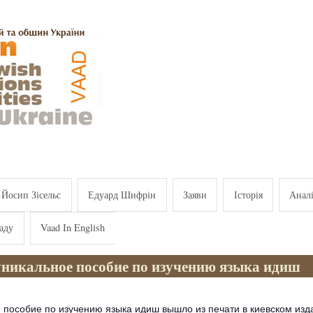
Йосип Зісельс
Едуард Шифрін
Заяви
Історія
Анал
аду
Vaad In English
уникальное пособие по изучению языка идиш
 пособие по изучению языка идиш вышло из печати в киевском изд