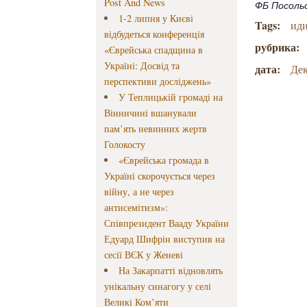
Post And News
ФБ Посоль
1-2 липня у Києві
Tags:
ид
відбудеться конференція
рубрика:
«Єврейська спадщина в
Україні: Досвід та
дата:
Дек
перспективи досліджень»
У Теплицькій громаді на
Вінничині вшанували
пам’ять невинних жертв
Голокосту
«Єврейська громада в
Україні скорочується через
війну, а не через
антисемітизм»:
Співпрезидент Вааду України
Едуард Шифрін виступив на
сесії ВЄК у Женеві
На Закарпатті відновлять
унікальну синагогу у селі
Великі Ком’яти