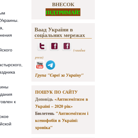
ВНЕСОК
ПІДТРИМАЙ!
ным
 Украины.
а,
Ваад України в
соціальних мережах
лнения
йского
(vaadua
press)
стырского,
аздника
Група "Євреї за Україну"
аины
ПОШУК ПО САЙТУ
здания
Доповідь
«Антисемітизм в
товлен к
Україні – 2020 рік»
Бюлетень
"Антисемітизм і
окое
ксенофобія в Україні:
йской
хроніка"