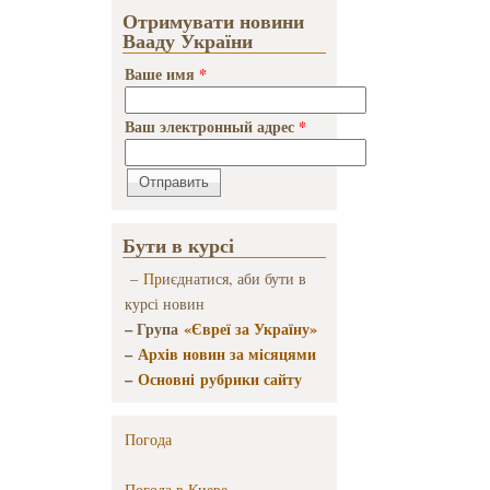
Отримувати новини
Вааду України
Ваше имя
*
Ваш электронный адрес
*
Бути в курсі
–
Пр
иєднатися, аби бути в
курсі новин
– Група
«Євреї за Україну»
–
Архів новин за місяцями
–
Основні рубрики сайту
Погода
Погода в
Киеве