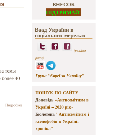
ия
ВНЕСОК
ПІДТРИМАЙ!
Ваад України в
соціальних мережах
(vaadua
press)
на темы
Група "Євреї за Україну"
 более 40
ПОШУК ПО САЙТУ
Доповідь
«Антисемітизм в
о Первый
Подробнее
Україні – 2020 рік»
Фестиваль
Бюлетень
"Антисемітизм і
проектной
ксенофобія в Україні:
деятельности
школьников в
хроніка"
области
еврейского