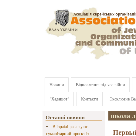
Перейти к основному содержанию
Новини
Відновлення під час війни
"Хадашот"
Контакти
Эксклюзив Ва
школа л
Останні новини
В Ізраїлі реалізують
Первый
гуманітарний проєкт із