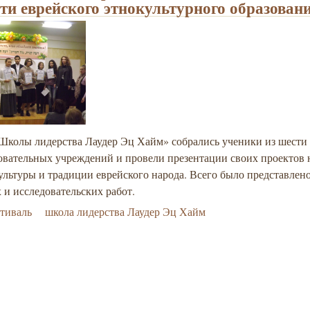
сти еврейского этнокультурного образован
«Школы лидерства Лаудер Эц Хайм» собрались ученики из шести
овательных учреждений и провели презентации своих проектов 
ультуры и традиции еврейского народа. Всего было представлено
 и исследовательских работ.
тиваль
школа лидерства Лаудер Эц Хайм