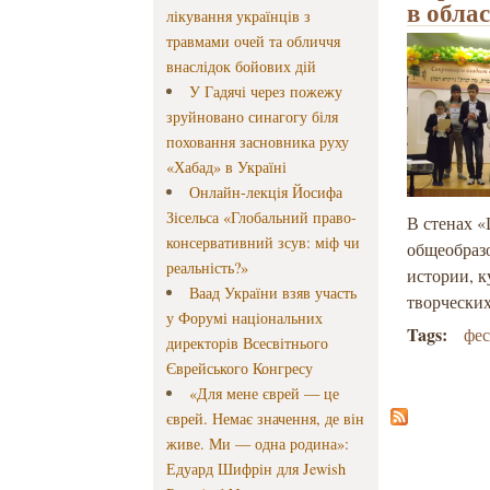
в обла
лікування українців з
травмами очей та обличчя
внаслідок бойових дій
У Гадячі через пожежу
зруйновано синагогу біля
поховання засновника руху
«Хабад» в Україні
Онлайн-лекція Йосифа
Зісельса «Глобальний право-
В стенах 
консервативний зсув: міф чи
общеобраз
реальність?»
истории, к
Ваад України взяв участь
творческих
у Форумі національних
Tags:
фес
директорів Всесвітнього
Єврейського Конгресу
«Для мене єврей — це
єврей. Немає значення, де він
живе. Ми — одна родина»:
Едуард Шифрін для Jewish