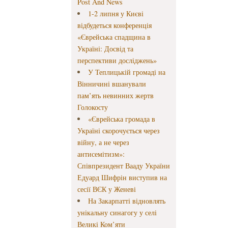
Post And News
1-2 липня у Києві
відбудеться конференція
«Єврейська спадщина в
Україні: Досвід та
перспективи досліджень»
У Теплицькій громаді на
Вінничині вшанували
пам’ять невинних жертв
Голокосту
«Єврейська громада в
Україні скорочується через
війну, а не через
антисемітизм»:
Співпрезидент Вааду України
Едуард Шифрін виступив на
сесії ВЄК у Женеві
На Закарпатті відновлять
унікальну синагогу у селі
Великі Ком’яти