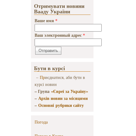
этнокультурного
Отримувати новини
образования
Вааду України
Ваше имя
*
Ваш электронный адрес
*
Бути в курсі
–
Пр
иєднатися, аби бути в
курсі новин
– Група
«Євреї за Україну»
–
Архів новин за місяцями
–
Основні рубрики сайту
Погода
Погода в
Киеве