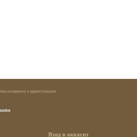
при узгодженні з адміністрацією
vaadua
Вход в аккаунт