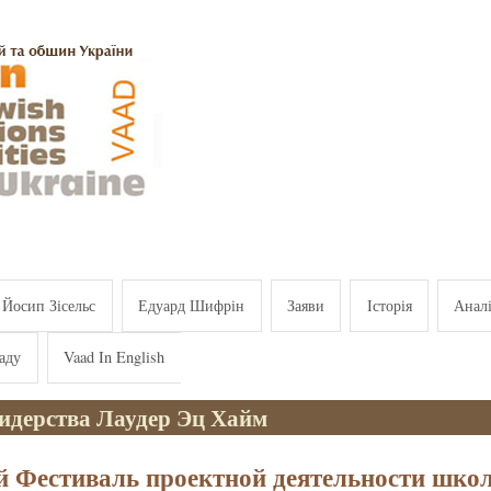
Йосип Зісельс
Едуард Шифрін
Заяви
Історія
Анал
аду
Vaad In English
идерства Лаудер Эц Хайм
 Фестиваль проектной деятельности шко