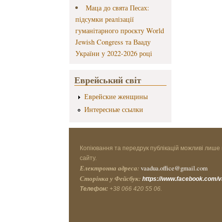
Маца до свята Песах:
підсумки реалізації
гуманітарного проєкту World
Jewish Congress та Вааду
України у 2022-2026 році
Еврейський світ
Еврейские женщины
Интересные ссылки
Копіювання та передрук публікацій можливі лише 
сайту.
Електронна адреса:
vaadua.office@gmail.com
Сторінка у Фейсбук:
https://www.facebook.com/
Телефон:
+38 066 420 55 06.