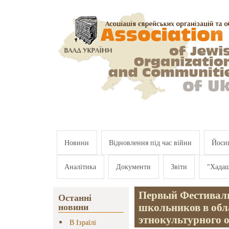
Перейти к основному содержанию
Новини
Відновлення під час війни
Йосип
Аналітика
Документи
Звіти
"Хада
Первый Фестиваль
Останні
школьников в обл
новини
этнокультурного 
В Ізраїлі