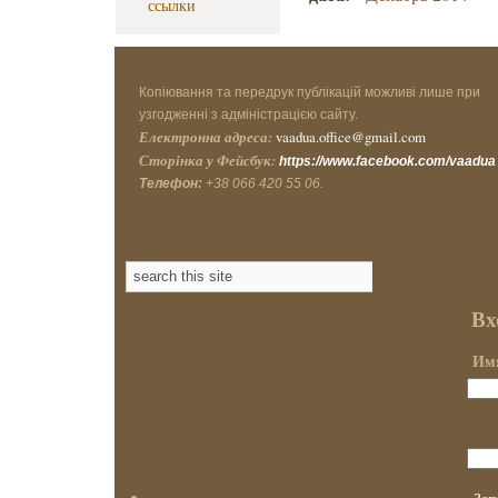
ссылки
Копіювання та передрук публікацій можливі лише при
узгодженні з адміністрацією сайту.
Електронна адреса:
vaadua.office@gmail.com
Сторінка у Фейсбук:
https://www.facebook.com/vaadua
Телефон:
+38 066 420 55 06.
Вх
Имя