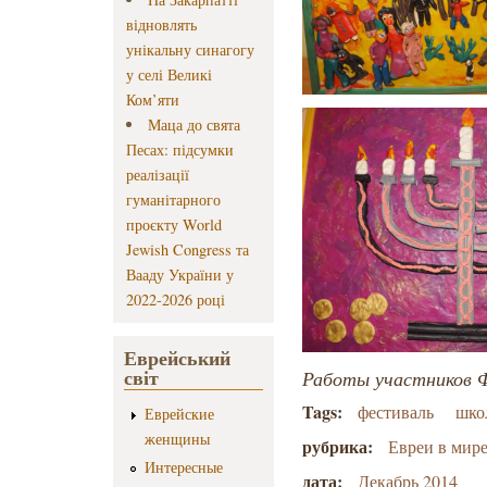
відновлять
унікальну синагогу
у селі Великі
Ком’яти
Маца до свята
Песах: підсумки
реалізації
гуманітарного
проєкту World
Jewish Congress та
Вааду України у
2022-2026 році
Еврейський
світ
Работы участников 
Tags:
фестиваль
шко
Еврейские
женщины
рубрика:
Евреи в мир
Интересные
дата:
Декабрь 2014