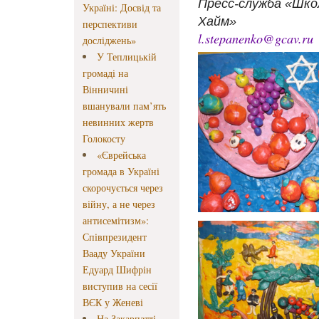
Пресс-служба «Шко
Україні: Досвід та
Хайм»
перспективи
l.stepanenko@gcav.ru
досліджень»
У Теплицькій
громаді на
Вінничині
вшанували пам’ять
невинних жертв
Голокосту
«Єврейська
громада в Україні
скорочується через
війну, а не через
антисемітизм»:
Співпрезидент
Вааду України
Едуард Шифрін
виступив на сесії
ВЄК у Женеві
На Закарпатті