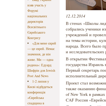
взяв участь у
Форумі
12.12.2014
національних
директорів
В стенах «Школы лид
Всесвітнього
собрались ученики и
Єврейського
учреждений и провел
Конгресу
на темы истории, кул
«Для мене єврей
народа. Всего было п
— це єврей. Немає
и исследовательских 
значення, де він
В открытии Фестивал
живе. Ми — одна
государства Израиль 
родина»: Едуард
Первый секретарь пос
Шифрін для Jewish
исполнительный дир
Post And News
1-2 липня у
Проект стал возможн
Києві відбудеться
также оказанию фина
конференція
of New York в рамка
«Єврейська
CAF Россия «Еврейск
спадщина в