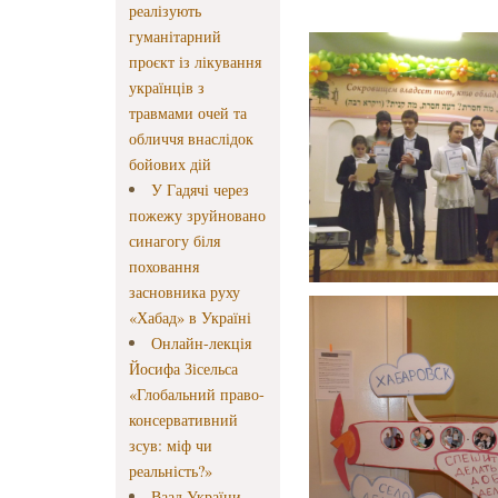
реалізують
гуманітарний
проєкт із лікування
українців з
травмами очей та
обличчя внаслідок
бойових дій
У Гадячі через
пожежу зруйновано
синагогу біля
поховання
засновника руху
«Хабад» в Україні
Онлайн-лекція
Йосифа Зісельса
«Глобальний право-
консервативний
зсув: міф чи
реальність?»
Ваад України