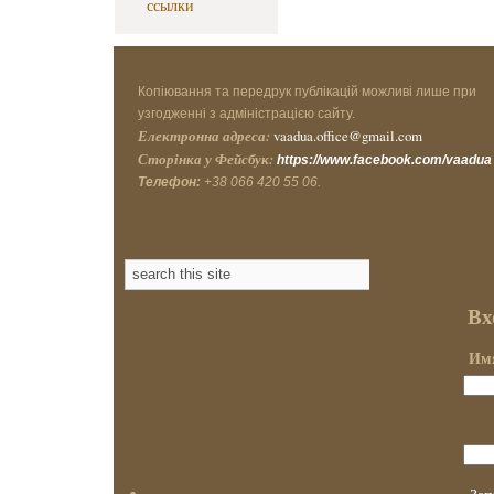
ссылки
Копіювання та передрук публікацій можливі лише при
узгодженні з адміністрацією сайту.
Електронна адреса:
vaadua.office@gmail.com
Сторінка у Фейсбук:
https://www.facebook.com/vaadua
Телефон:
+38 066 420 55 06.
Вх
Имя