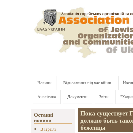
Перейти к основному содержанию
Новини
Відновлення під час війни
Йосип
Аналітика
Документи
Звіти
"Хада
Пока существует Г
Останні
должно быть таког
новини
беженцы
В Ізраїлі