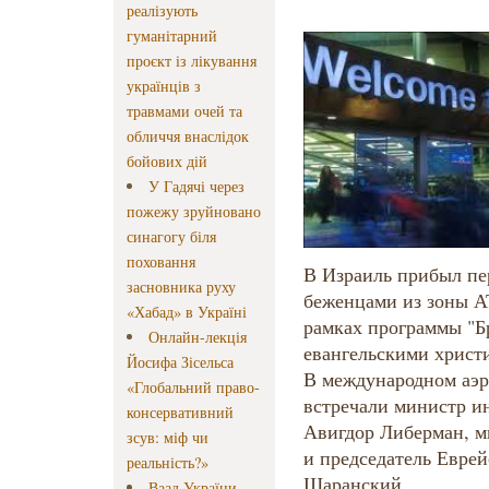
реалізують
гуманітарний
проєкт із лікування
українців з
травмами очей та
обличчя внаслідок
бойових дій
У Гадячі через
пожежу зруйновано
синагогу біля
поховання
В Израиль прибыл пе
засновника руху
беженцами из зоны А
«Хабад» в Україні
рамках программы "Б
Онлайн-лекція
евангельскими христ
Йосифа Зісельса
В международном аэр
«Глобальний право-
встречали министр и
консервативний
Авигдор Либерман, м
зсув: міф чи
и председатель Еврей
реальність?»
Щаранский.
Ваад України