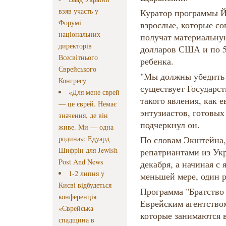
взяв участь у
Куратор программы Й
Форумі
взрослые, которые со
національних
получат материальну
директорів
долларов США и по 5
Всесвітнього
ребенка.
Єврейського
"Мы должны убедить и
Конгресу
существует Государст
«Для мене єврей
такого явления, как 
— це єврей. Немає
энтузиастов, готовых
значення, де він
подчеркнул он.
живе. Ми — одна
родина»: Едуард
По словам Экштейна,
Шифрін для Jewish
репатриантами из Ук
Post And News
декабря, а начиная с 
1-2 липня у
меньшей мере, один р
Києві відбудеться
Программа "Братство
конференція
Еврейским агентство
«Єврейська
которые занимаются 
спадщина в