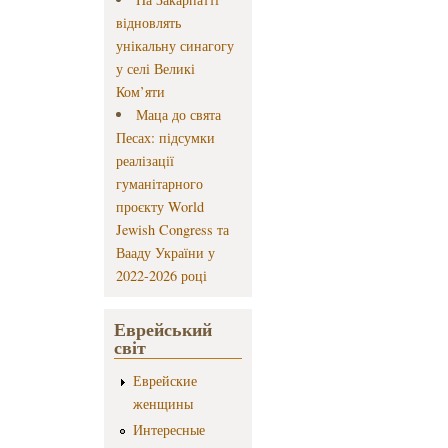
відновлять
унікальну синагогу
у селі Великі
Ком’яти
Маца до свята
Песах: підсумки
реалізації
гуманітарного
проєкту World
Jewish Congress та
Вааду України у
2022-2026 році
Еврейський
світ
Еврейские
женщины
Интересные