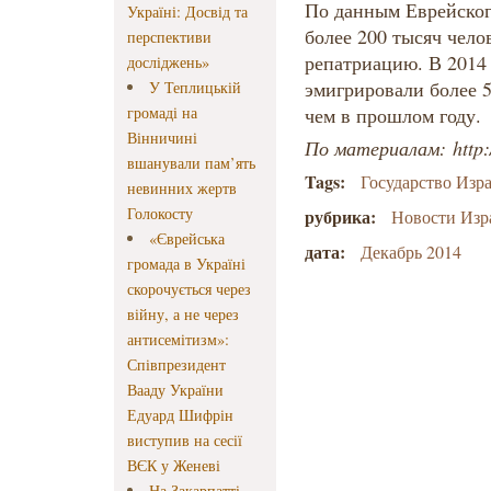
По данным Еврейског
Україні: Досвід та
более 200 тысяч чело
перспективи
репатриацию. В 2014 
досліджень»
эмигрировали более 5
У Теплицькій
громаді на
чем в прошлом году.
Вінничині
По материалам: http:/
вшанували пам’ять
Tags:
Государство Изр
невинних жертв
Голокосту
рубрика:
Новости Изр
«Єврейська
дата:
Декабрь 2014
громада в Україні
скорочується через
війну, а не через
антисемітизм»:
Співпрезидент
Вааду України
Едуард Шифрін
виступив на сесії
ВЄК у Женеві
На Закарпатті