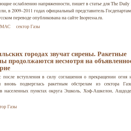
ющие ослаблению напряженности, пишет в статье для The Daily 
ули, в 2009–2011 годах официальный представитель Госдепарта
усском переводе опубликована на сайте Inopressa.ru.
АМАС
сектор Газы
ильских городах звучат сирены. Ракетные
лы продолжаются несмотря на объявленно
рие
с после вступления в силу соглашения о прекращении огня и
ия вновь подверглась ракетным обстрелам из сектора Га
 в населенных пунктах округа Эшколь, Хоф-Ашкелон, Ашдоде
тор Газы