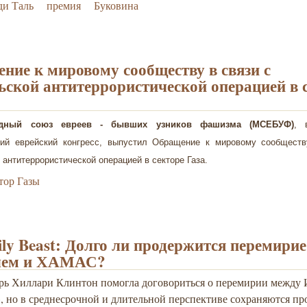
ди Таль
премия
Буковина
ние к мировому сообществу в связи с
ьской антитеррористической операцией в 
одный союз евреев - бывших узников фашизма (МСЕБУФ)
, 
кий еврейский конгресс, выпустил Обращение к мировому сообществ
 антитеррористической операцией в секторе Газа.
тор Газы
ily Beast: Долго ли продержится перемири
лем и ХАМАС?
арь Хиллари Клинтон помогла договориться о перемирии между 
, но в среднесрочной и длительной перспекти
ве сохраняются пр