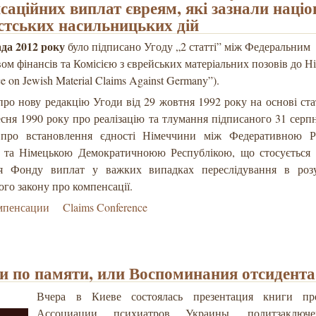
саційних виплат євреям, які зазнали націо
істських насильницьких дій
ада 2012 року
було підписано Угоду „2 статті” між Федеральним
вом фінансів та Комісією з єврейських матеріальних позовів до 
e on Jewish Material Claims Against Germany”).
ро нову редакцію Угоди від 29 жовтня 1992 року на основі ста
есня 1990 року про реалізацію та тлумання підписаного 31 серпн
про встановлення єдності Німеччини між Федеративною Р
 та Німецькою Демократичноюю Республікою, що стосується 
я Фонду виплат у важких випадках переслідування в роз
го закону про компенсації.
мпенсации
Claims Conference
и по памяти, или Воспоминания отсидента
Вчера в Киеве состоялась презентация книги пре
Ассоциации психиатров Украины, политзаключ