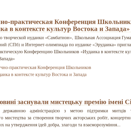
чно-практическая Конференция Школьник
ка в контексте культур Востока и Запада»
о творческой иудаики «Самбатион», Школьная Ассоциация Гум
ний (СПб) и Интернет-олимпиада по иудаике «Эрудаика» приглаш
актическую Конференцию Школьников «Иудаика в контексте ку
Запада»
учно-практическая Конференция Школьников
аика в контексте культур Востока и Запада
овині заснували мистецьку премію імені Сі
 державною адміністрацією з метою підтримки митців т
о мистецтва за створення творчих акторських робіт, концертн
х на утвердження ідей добра, злагоди та взаєморозуміння...