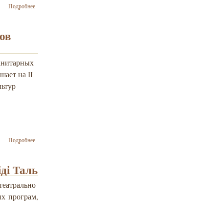
о «Вот
Подробнее
странствия
сынов
Израиля…»
ов
анитарных
ает на II
льтур
о II Научно-
Подробнее
практическая
Конференция
Школьников
ді Таль
«Иудаика в
контексте
еатрально-
культур
их програм,
Востока и
Запада»