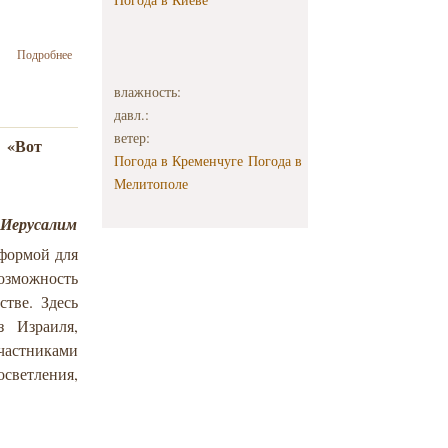
о Осиротів
Подробнее
«Єрусалим
над
влажность:
Прутом»…
давл.:
ветер:
«Вот
а
Погода в Кременчуге
Погода в
Мелитополе
– Иерусалим
тформой для
озможность
стве. Здесь
з Израиля,
участниками
осветления,