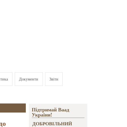
ітика
Документи
Звіти
Підтримай Ваад
України!
до
ДОБРОВІЛЬНИЙ