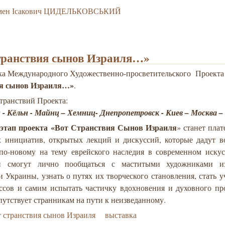
мен Ісакович ЦИДЕЛЬКОВСЬКИЙ
транствия сынов Израиля…»
вка Международного Художественно-просветительского Проект
ия сынов Израиля…»
.
транствий Проекта:
 - Кёльн - Майнц – Хемниц- Днепропетровск - Киев – Москва 
этап проекта
«Вот Странствия Сынов Израиля
» станет пла
х инициатив, открытых лекций и дискуссий, которые дадут в
 по-новому на тему еврейского наследия в современном искус
ли смогут лично пообщаться с маститыми художниками и
 Украины, узнать о путях их творческого становления, стать 
ассов и самим испытать частичку вдохновения и духовного пр
путствует странникам на пути к неизведанному.
 странствия сынов Израиля
выставка