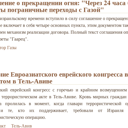
ение о прекращении огня: "Через 24 часа 
ы пограничные переходы с Газой"
 израильскому времени вступило в силу соглашение о прекращен
е включает в себя четыре основных пункта, этим документом та
рен механизм реализации договора. Полный текст соглашения о
азеты "Гаарец".
тор Газы
ние Евроазиатского еврейского конгресса в
ктом в Тель-Авиве
ский еврейский конгресс с горечью и крайним возмущением
о террористическом акте в Тель-Авиве. Кровь мирных граждан
ва пролилась в момент, когда главари те
ррористической о
и те, кто их поддерживает, требовали от Израиля п
ристическую операцию.
акт
Тель-Авив