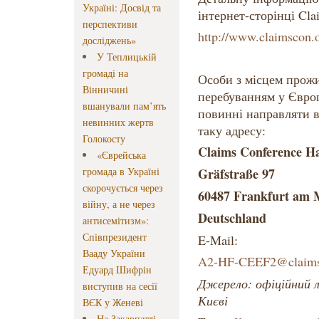
Україні: Досвід та
інтернет-сторінці Cla
перспективи
http://www.claimscon.
досліджень»
У Теплицькій
громаді на
Особи з місцем прож
Вінничині
перебуванням у Євро
вшанували пам’ять
повинні направляти ві
невинних жертв
таку адресу:
Голокосту
Claims Conference H
«Єврейська
громада в Україні
Gräfstraße 97
скорочується через
60487 Frankfurt am 
війну, а не через
Deutschland
антисемітизм»:
Співпрезидент
E-Mail:
Вааду України
A2-HF-CEEF2@claims
Едуард Шифрін
Джерело: офіційний 
виступив на сесії
Києві
ВЄК у Женеві
На Закарпатті