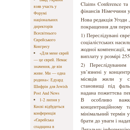
Claims Conference т
взяв участь у
фінансів Німеччини 
Форумі
Нова редакція Угоди „
національних
покращення для пере
директорів
Всесвітнього
1) Переслідувані євре
Єврейського
соціалістських насил
Конгресу
жодної компенсації, 
«Для мене єврей
виплату у розмірі 255
— це єврей. Немає
2) Переслідуваним
значення, де він
ув’язнені у концент
живе. Ми — одна
місяців жили у с
родина»: Едуард
становищі під фал
Шифрін для Jewish
надана пожиттєва пен
Post And News
В особливо важк
1-2 липня у
концентраційному т
Києві відбудеться
мінімальний термін у
конференція
«Єврейська
брати до уваги і нада
спадщина в
Детальну інформацію