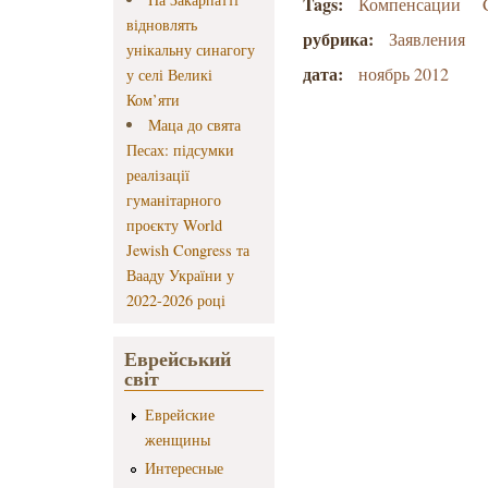
Tags:
Компенсации
відновлять
рубрика:
Заявления
унікальну синагогу
дата:
ноябрь 2012
у селі Великі
Ком’яти
Маца до свята
Песах: підсумки
реалізації
гуманітарного
проєкту World
Jewish Congress та
Вааду України у
2022-2026 році
Еврейський
світ
Еврейские
женщины
Интересные