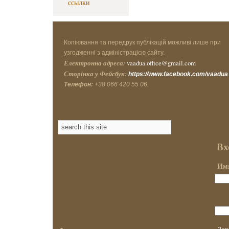
ссылки
Копіювання та передрук публікацій можливі лише при
узгодженні з адміністрацією сайту.
Електронна адреса:
vaadua.office@gmail.com
Сторінка у Фейсбук:
https://www.facebook.com/vaadua
Телефон:
+38 066 420 55 06.
Вх
Имя