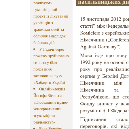
насильницьких ді
реалізують
гуманітарний
проєкт із лікування
15 листопада 2012 ро
українців з
статті” між Федераль
травмами очей та
Комісією з єврейськи
обличчя внаслідок
Німеччини („Conferenc
бойових дій
Against Germany”).
У Гадячі через
Мова йде про нову 
пожежу зруйновано
1992 року на основі с
синагогу біля
року про реалізаці
поховання
серпня у Берліні До
засновника руху
Німеччини між Ф
«Хабад» в Україні
Онлайн-лекція
Німеччина та Н
Йосифа Зісельса
Республікою, що сто
«Глобальний право-
Фонду виплат у важ
консервативний
розумінні § 1 Федера
зсув: міф чи
Підписання стал
реальність?»
переговорів, які ві
Ваад України