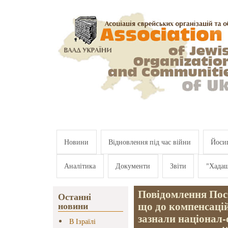
Перейти к основному содержанию
Новини
Відновлення під час війни
Йосип
Аналітика
Документи
Звіти
"Хада
Повідомлення Пос
Останні
що до компенсацій
новини
зазнали націонал-
В Ізраїлі