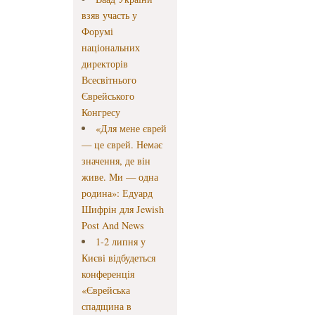
взяв участь у
Форумі
національних
директорів
Всесвітнього
Єврейського
Конгресу
«Для мене єврей
— це єврей. Немає
значення, де він
живе. Ми — одна
родина»: Едуард
Шифрін для Jewish
Post And News
1-2 липня у
Києві відбудеться
конференція
«Єврейська
спадщина в