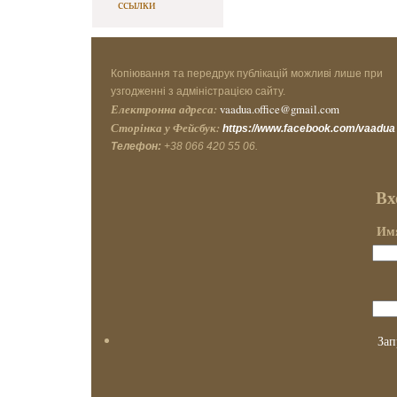
ссылки
Копіювання та передрук публікацій можливі лише при
узгодженні з адміністрацією сайту.
Електронна адреса:
vaadua.office@gmail.com
Сторінка у Фейсбук:
https://www.facebook.com/vaadua
Телефон:
+38 066 420 55 06.
Вх
Имя
Зап