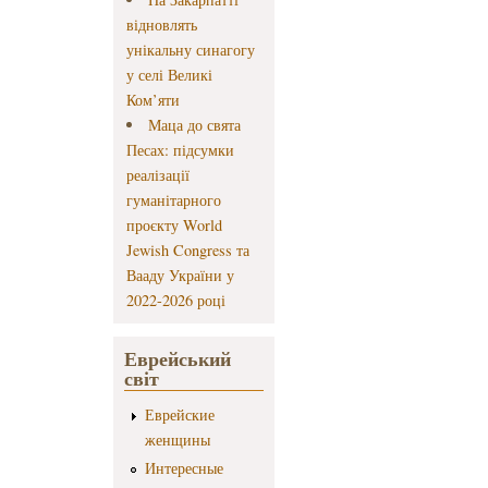
відновлять
унікальну синагогу
у селі Великі
Ком’яти
Маца до свята
Песах: підсумки
реалізації
гуманітарного
проєкту World
Jewish Congress та
Вааду України у
2022-2026 році
Еврейський
світ
Еврейские
женщины
Интересные