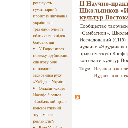
II Научно-прак
реалізують
Школьников «Иу
гуманітарний
культур Восток
проєкт із лікування
українців з
Сообщество творческ
травмами очей та
«Самбатион», Школь
обличчя внаслідок
Исследований (СПб) 
бойових дій
иудаике «Эрудаика» п
У Гадячі через
практическую Конфе
пожежу зруйновано
контексте культур Во
синагогу біля
Tags:
Научно-практич
поховання
засновника руху
Иудаика в контек
«Хабад» в Україні
Онлайн-лекція
Йосифа Зісельса
«Глобальний право-
консервативний
зсув: міф чи
реальність?»
Ваад України