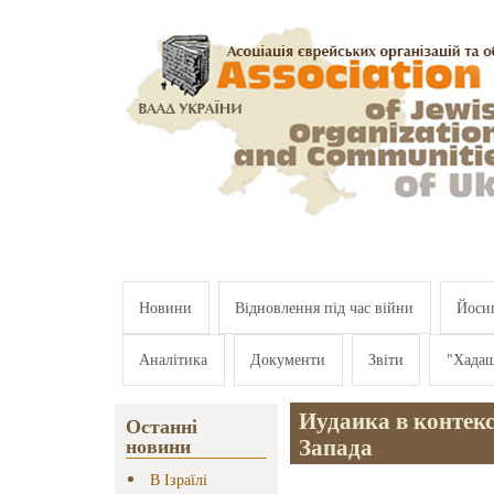
Перейти к основному содержанию
Новини
Відновлення під час війни
Йосип
Аналітика
Документи
Звіти
"Хада
Иудаика в контекс
Останні
Запада
новини
В Ізраїлі