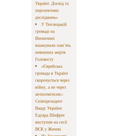
Україні: Досвід та
перспективи
досліджень»
У Теплицькій
громаді на
Вінничині
вшанували пам’ять
невинних жертв
Голокосту
«Єврейська
громада в Україні
скорочується через
війну, а не через
антисемітизм»:
Співпрезидент
Вааду України
Едуард Шифрін
виступив на сесії
ВЄК у Женеві
На Закарпатті