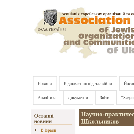
Перейти к основному содержанию
Новини
Відновлення під час війни
Йосип
Аналітика
Документи
Звіти
"Хада
Научно-практиче
Останні
Школьников
новини
В Ізраїлі