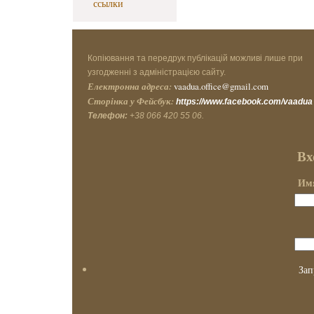
ссылки
Копіювання та передрук публікацій можливі лише при
узгодженні з адміністрацією сайту.
Електронна адреса:
vaadua.office@gmail.com
Сторінка у Фейсбук:
https://www.facebook.com/vaadua
Телефон:
+38 066 420 55 06.
Вх
Имя
Зап