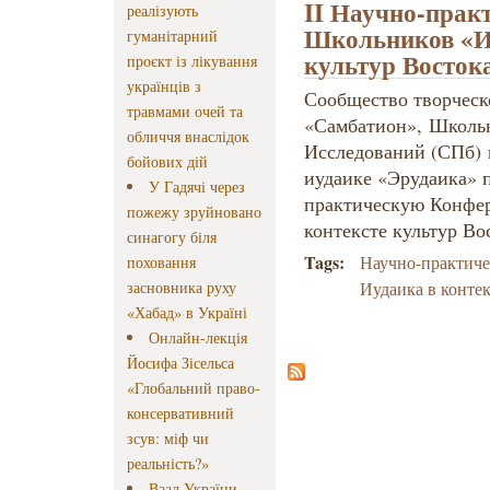
II Научно-прак
реалізують
Школьников «Иу
гуманітарний
культур Восток
проєкт із лікування
українців з
Сообщество творческ
травмами очей та
«Самбатион», Школь
обличчя внаслідок
Исследований (СПб) 
бойових дій
иудаике «Эрудаика» п
У Гадячі через
практическую Конфе
пожежу зруйновано
контексте культур Во
синагогу біля
Tags:
Научно-практич
поховання
засновника руху
Иудаика в контек
«Хабад» в Україні
Онлайн-лекція
Йосифа Зісельса
«Глобальний право-
консервативний
зсув: міф чи
реальність?»
Ваад України