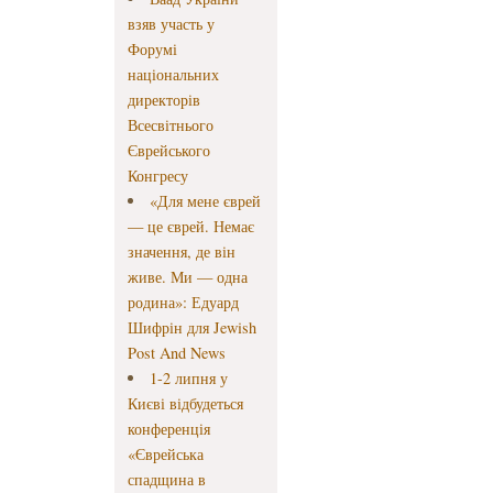
взяв участь у
Форумі
національних
директорів
Всесвітнього
Єврейського
Конгресу
«Для мене єврей
— це єврей. Немає
значення, де він
живе. Ми — одна
родина»: Едуард
Шифрін для Jewish
Post And News
1-2 липня у
Києві відбудеться
конференція
«Єврейська
спадщина в