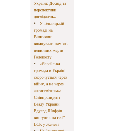
Україні: Досвід та
перспективи
досліджень»
У Теплицькій
громаді на
Вінничині
вшанували пам’ять
невинних жертв
Голокосту
«Єврейська
громада в Україні
скорочується через
війну, а не через
антисемітизм»:
Співпрезидент
Вааду України
Едуард Шифрін
виступив на сесії
ВЄК у Женеві
На Закарпатті