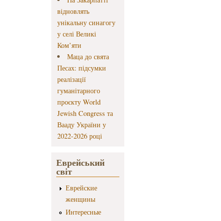
відновлять
унікальну синагогу
у селі Великі
Ком’яти
Маца до свята
Песах: підсумки
реалізації
гуманітарного
проєкту World
Jewish Congress та
Вааду України у
2022-2026 році
Еврейський
світ
Еврейские
женщины
Интересные