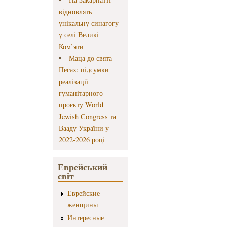
відновлять
унікальну синагогу
у селі Великі
Ком’яти
Маца до свята
Песах: підсумки
реалізації
гуманітарного
проєкту World
Jewish Congress та
Вааду України у
2022-2026 році
Еврейський
світ
Еврейские
женщины
Интересные