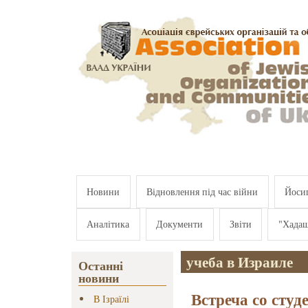
Перейти к основному содержанию
Новини
Відновлення під час війни
Йосип
Аналітика
Документи
Звіти
"Хада
учеба в Израиле
Останні
новини
Встреча со студ
В Ізраїлі