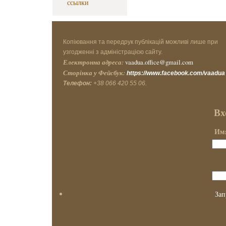
ссылки
Копіювання та передрук публікацій можливі лише при
узгодженні з адміністрацією сайту.
Електронна адреса:
vaadua.office@gmail.com
Сторінка у Фейсбук:
https://www.facebook.com/vaadua
Телефон:
+38 066 420 55 06.
Вх
Имя
Зап