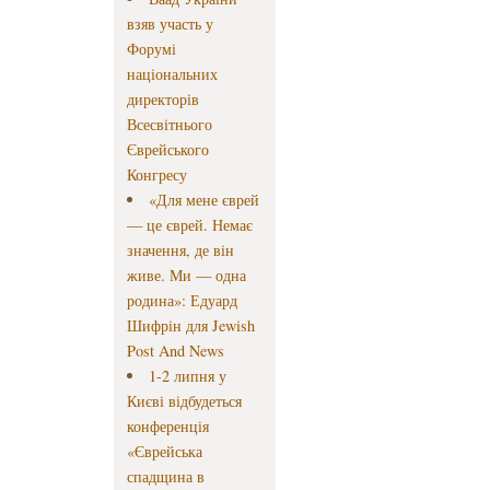
взяв участь у
Форумі
національних
директорів
Всесвітнього
Єврейського
Конгресу
«Для мене єврей
— це єврей. Немає
значення, де він
живе. Ми — одна
родина»: Едуард
Шифрін для Jewish
Post And News
1-2 липня у
Києві відбудеться
конференція
«Єврейська
спадщина в