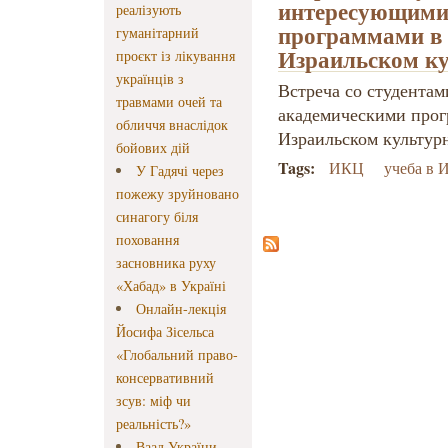
интересующими
реалізують
программами в 
гуманітарний
Израильском ку
проєкт із лікування
українців з
Встреча со студента
травмами очей та
академическими прог
обличчя внаслідок
Израильском культур
бойових дій
Tags:
ИКЦ
учеба в 
У Гадячі через
пожежу зруйновано
синагогу біля
поховання
засновника руху
«Хабад» в Україні
Онлайн-лекція
Йосифа Зісельса
«Глобальний право-
консервативний
зсув: міф чи
реальність?»
Ваад України