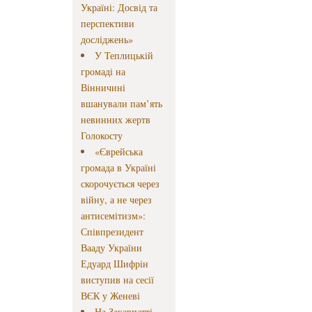
Україні: Досвід та
перспективи
досліджень»
У Теплицькій
громаді на
Вінничині
вшанували пам’ять
невинних жертв
Голокосту
«Єврейська
громада в Україні
скорочується через
війну, а не через
антисемітизм»:
Співпрезидент
Вааду України
Едуард Шифрін
виступив на сесії
ВЄК у Женеві
На Закарпатті