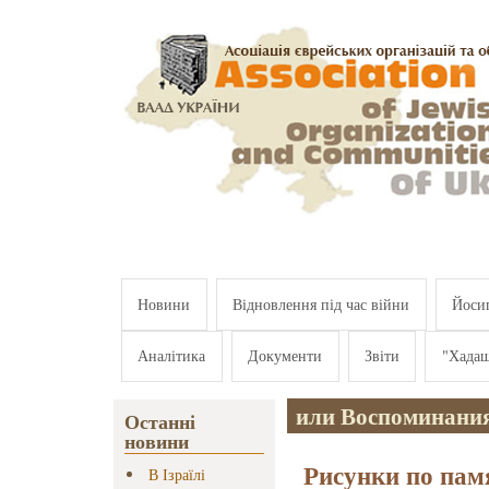
Перейти к основному содержанию
Новини
Відновлення під час війни
Йосип
Аналітика
Документи
Звіти
"Хада
или Воспоминания
Останні
новини
Рисунки по пам
В Ізраїлі