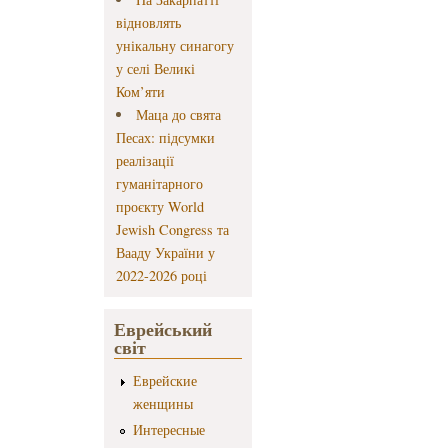
відновлять
унікальну синагогу
у селі Великі
Ком’яти
Маца до свята
Песах: підсумки
реалізації
гуманітарного
проєкту World
Jewish Congress та
Вааду України у
2022-2026 році
Еврейський
світ
Еврейские
женщины
Интересные