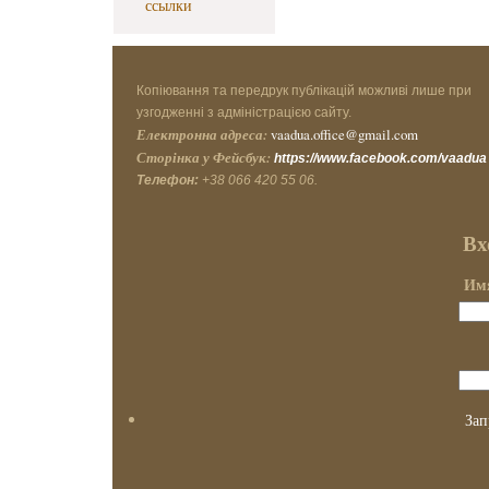
ссылки
Копіювання та передрук публікацій можливі лише при
узгодженні з адміністрацією сайту.
Електронна адреса:
vaadua.office@gmail.com
Сторінка у Фейсбук:
https://www.facebook.com/vaadua
Телефон:
+38 066 420 55 06.
Вх
Имя
Зап