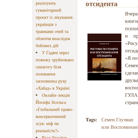
отсидента
реалізують
гуманітарний
Вчера
проєкт із лікування
книг
українців з
психи
травмами очей та
и пр
обличчя внаслідок
«Рису
бойових дій
отсид
У Гадячі через
«Я по
пожежу зруйновано
Семе
синагогу біля
сдела
поховання
друз
засновника руху
восп
«Хабад» в Україні
ГУЛАГ
Онлайн-лекція
стран
Йосифа Зісельса
«Глобальний право-
консервативний
Tags:
Семен Глузман
зсув: міф чи
или Воспоминани
реальність?»
Ваад України