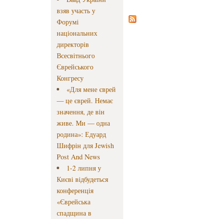
взяв участь у
Форумі
національних
директорів
Всесвітнього
Єврейського
Конгресу
«Для мене єврей
— це єврей. Немає
значення, де він
живе. Ми — одна
родина»: Едуард
Шифрін для Jewish
Post And News
1-2 липня у
Києві відбудеться
конференція
«Єврейська
спадщина в