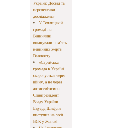
Україні: Досвід та
перспективи
досліджень»
У Теплицькій
громаді на
Вінничині
вшанували пам’ять
невинних жертв
Голокосту
«Єврейська
громада в Україні
скорочується через
війну, а не через
антисемітизм»:
Співпрезидент
Вааду України
Едуард Шифрін
виступив на сесії
ВЄК у Женеві
На Закарпатті