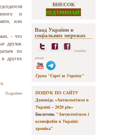
ВНЕСОК
дседателя
ПІДТРИМАЙ!
енного и
мяти, или
Ваад України в
соціальних мережах
ман, – что
ые друзья.
ратьев по
(vaadua
 в других
press)
Група "Євреї за Україну"
а.
ПОШУК ПО САЙТУ
о Рисунки по
Подробнее
памяти, или
Доповідь
«Антисемітизм в
Воспоминания
Україні – 2020 рік»
отсидента
Бюлетень
"Антисемітизм і
ксенофобія в Україні:
хроніка"