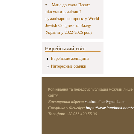
Маца до свята Песах:
підсумки реалізації
гуманітарного проєкту World
Jewish Congress та Вааду
України у 2022-2026 році
Еврейський світ
Еврейские женщины
Интересные ссылки
Копіювання та передрук публікацій можливі лише 
сайту.
Електронна адреса:
vaadua.office@gmail.com
Сторінка у Фейсбук:
https://www.facebook.com/
Телефон:
+38 066 420 55 06.