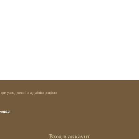
при узгодженні з адміністрацією
vaadua
Вход в аккаунт