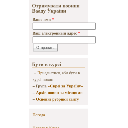
Отримувати новини
Вааду України
Ваше имя
*
Ваш электронный адрес
*
Бути в курсі
–
Пр
иєднатися, аби бути в
курсі новин
– Група
«Євреї за Україну»
–
Архів новин за місяцями
–
Основні рубрики сайту
Погода
Погода в
Киеве