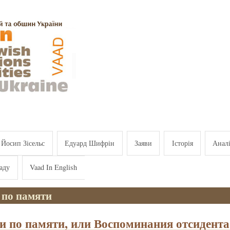
Йосип Зісельс
Едуард Шифрін
Заяви
Історія
Анал
аду
Vaad In English
 по памяти
и по памяти, или Воспоминания отсидента