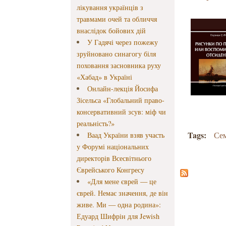
лікування українців з
травмами очей та обличчя
внаслідок бойових дій
У Гадячі через пожежу
зруйновано синагогу біля
поховання засновника руху
«Хабад» в Україні
Онлайн-лекція Йосифа
Зісельса «Глобальний право-
консервативний зсув: міф чи
реальність?»
Tags:
Се
Ваад України взяв участь
у Форумі національних
директорів Всесвітнього
Єврейського Конгресу
«Для мене єврей — це
єврей. Немає значення, де він
живе. Ми — одна родина»:
Едуард Шифрін для Jewish