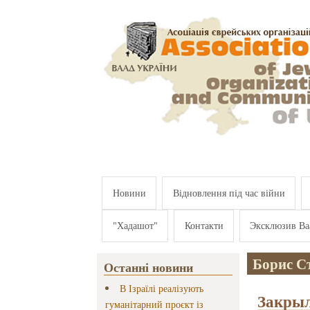
Перейти к основному содержанию
Новини
Відновлення під час війни
"Хадашот"
Контакти
Эксклюзив Ва
Борис С
Останні новини
В Ізраїлі реалізують
Закрыл
гуманітарний проєкт із