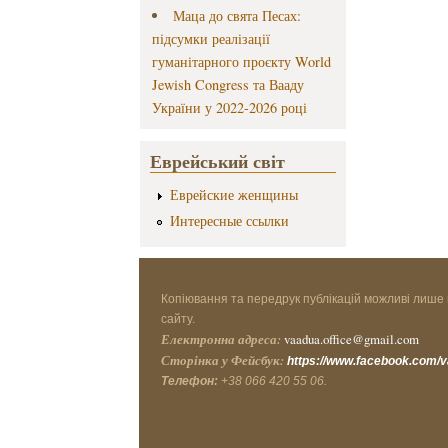
Маца до свята Песах:
підсумки реалізації
гуманітарного проєкту World
Jewish Congress та Вааду
України у 2022-2026 році
Еврейський світ
Еврейские женщины
Интересные ссылки
Копіювання та передрук публікацій можливі лише 
сайту.
Електронна адреса:
vaadua.office@gmail.com
Сторінка у Фейсбук:
https://www.facebook.com/
Телефон:
+38 066 420 55 06.