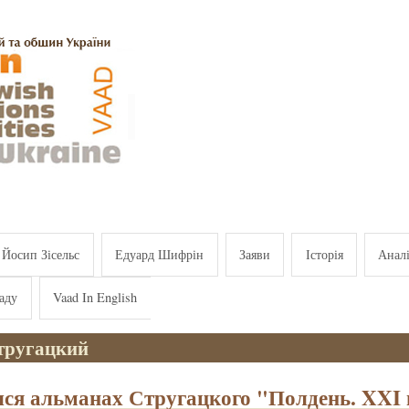
Йосип Зісельс
Едуард Шифрін
Заяви
Історія
Анал
аду
Vaad In English
тругацкий
ся альманах Стругацкого "Полдень. XXI 