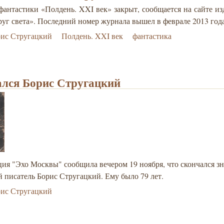
антастики «Полдень. XXI век» закрыт, сообщается на сайте из
уг света». Последний номер журнала вышел в феврале 2013 года
рис Стругацкий
Полдень. XXI век
фантастика
лся Борис Стругацкий
ция "Эхо Москвы" сообщила вечером 19 ноября, что скончался 
 писатель Борис Стругацкий. Ему было 79 лет.
рис Стругацкий