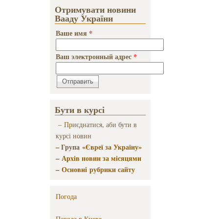
Отримувати новини
Стругацкий
Вааду України
Ваше имя
*
Ваш электронный адрес
*
Бути в курсі
–
Пр
иєднатися, аби бути в
курсі новин
– Група
«Євреї за Україну»
–
Архів новин за місяцями
–
Основні рубрики сайту
Погода
Погода в
Киеве