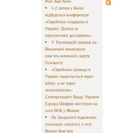
Post And News
1-2 липня у Києві
відбудеться конференція
«Єврейська спадщина в
Україні: Досвід та
перспективи досліджень»
У Теплицькій громаді на
Вінничині вшанували
пам’ять невинних жертв
Голокосту
«Єврейська громада в
Україні скорочується через
війну, а не через
антисемітизм»:
Співпрезидент Вааду України
Едуард Шифрін виступив на
сесії ВЄК у Женеві
На Закарпатті відновлять
унікальну синагогу у селі
Великі Ком’яти