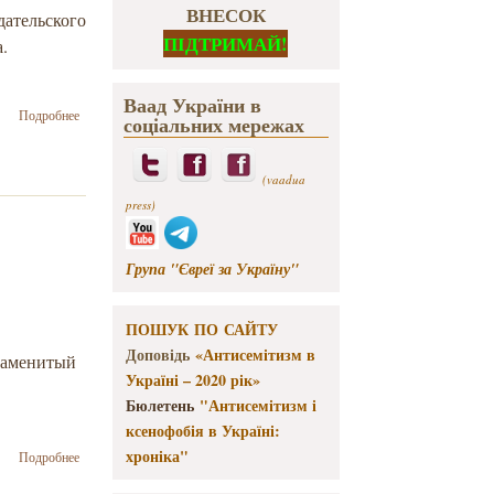
ВНЕСОК
дательского
ПІДТРИМАЙ!
.
Ваад України в
о Закрылся
Подробнее
соціальних мережах
альманах
Стругацкого
"Полдень.
(vaadua
XXI век"
press)
Група "Євреї за Україну"
ПОШУК ПО САЙТУ
Доповідь
«Антисемітизм в
знаменитый
Україні – 2020 рік»
Бюлетень
"Антисемітизм і
ксенофобія в Україні:
о
хроніка"
Подробнее
Скончался
Борис