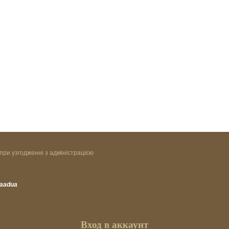
при узгодженні з адміністрацією
vaadua
Вход в аккаунт