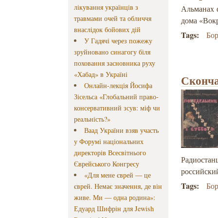
лікування українців з
Альманах ф
травмами очей та обличчя
дома «Вокр
внаслідок бойових дій
Tags:
Бо
У Гадячі через пожежу
зруйновано синагогу біля
поховання засновника руху
«Хабад» в Україні
Сконча
Онлайн-лекція Йосифа
Зісельса «Глобальний право-
консервативний зсув: міф чи
реальність?»
Ваад України взяв участь
у Форумі національних
директорів Всесвітнього
Радиостан
Єврейського Конгресу
российский
«Для мене єврей — це
Tags:
Бо
єврей. Немає значення, де він
живе. Ми — одна родина»:
Едуард Шифрін для Jewish