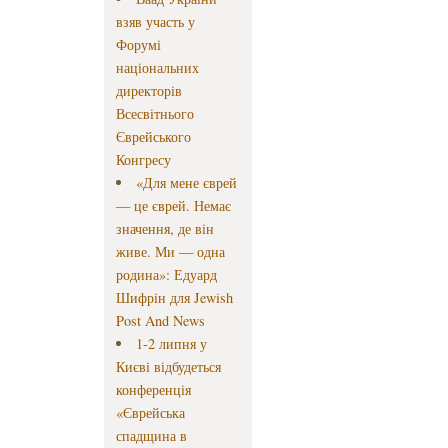
взяв участь у
Форумі
національних
директорів
Всесвітнього
Єврейського
Конгресу
«Для мене єврей
— це єврей. Немає
значення, де він
живе. Ми — одна
родина»: Едуард
Шифрін для Jewish
Post And News
1-2 липня у
Києві відбудеться
конференція
«Єврейська
спадщина в