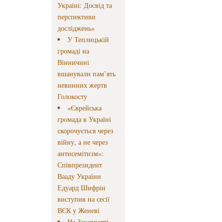
Україні: Досвід та
перспективи
досліджень»
У Теплицькій
громаді на
Вінничині
вшанували пам’ять
невинних жертв
Голокосту
«Єврейська
громада в Україні
скорочується через
війну, а не через
антисемітизм»:
Співпрезидент
Вааду України
Едуард Шифрін
виступив на сесії
ВЄК у Женеві
На Закарпатті