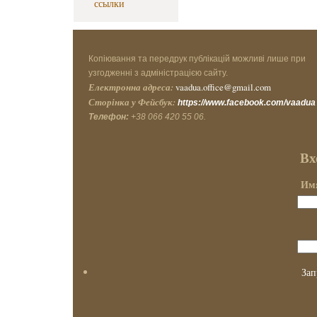
ссылки
Копіювання та передрук публікацій можливі лише при
узгодженні з адміністрацією сайту.
Електронна адреса:
vaadua.office@gmail.com
Сторінка у Фейсбук:
https://www.facebook.com/vaadua
Телефон:
+38 066 420 55 06.
Вх
Имя
Зап