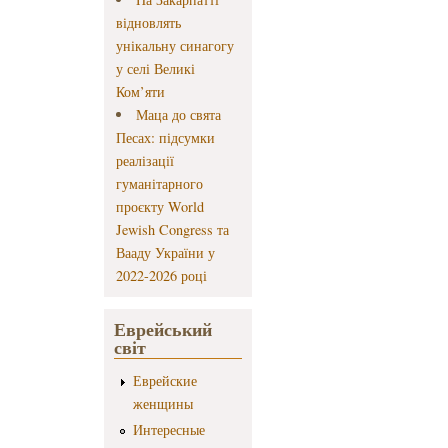
відновлять
унікальну синагогу
у селі Великі
Ком’яти
Маца до свята
Песах: підсумки
реалізації
гуманітарного
проєкту World
Jewish Congress та
Вааду України у
2022-2026 році
Еврейський
світ
Еврейские
женщины
Интересные