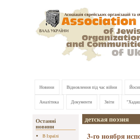
Перейти к основному содержанию
Новини
Відновлення під час війни
Йосип
Аналітика
Документи
Звіти
"Хада
детская поэзия
Останні
новини
3-го ноября исп
В Ізраїлі