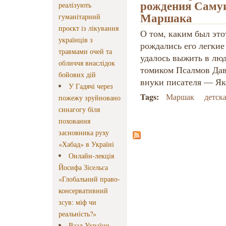
рождения Саму
реалізують
Маршака
гуманітарний
проєкт із лікування
О том, каким был это
українців з
рождались его легкие
травмами очей та
удалось выжить в люд
обличчя внаслідок
томиком Псалмов Дав
бойових дій
внуки писателя — Як
У Гадячі через
Tags:
Маршак
детска
пожежу зруйновано
синагогу біля
поховання
засновника руху
«Хабад» в Україні
Онлайн-лекція
Йосифа Зісельса
«Глобальний право-
консервативний
зсув: міф чи
реальність?»
Ваад України