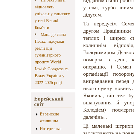
відданим своїй робот
у сімї, турботливим
відновлять
унікальну синагогу
дідусем.
у селі Великі
Та передусім Семе
Ком’яти
другом. Працівники 
Маца до свята
теплих і щирих с
Песах: підсумки
колишнім відповід
реалізації
Володимиром Дячков
гуманітарного
померла в день, к
проєкту World
операцію, і Семен
Jewish Congress та
організації похоро
Вааду України у
виправдання перед 
2022-2026 році
нього сумну новину.
Яковича, він теж бу
Еврейський
вшанування й упо
світ
Колодієм) посмерт
Еврейские
далечінь».
женщины
Ці маленькі штрихи
Интересные
заслуговують на пова