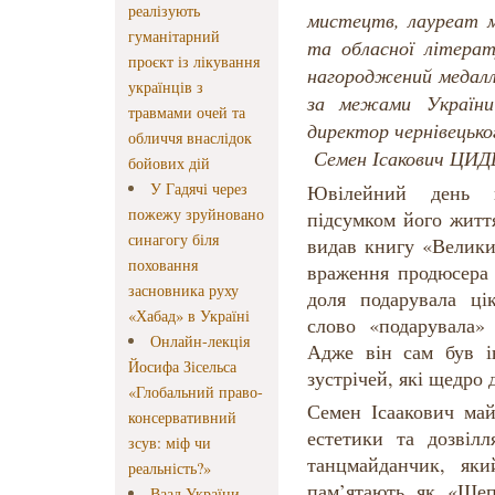
реалізують
мистецтв, лауреат м
гуманітарний
та обласної літерат
проєкт із лікування
нагороджений меда
українців з
за межами України
травмами очей та
директор чернівецько
обличчя внаслідок
Семен Ісакович ЦИ
бойових дій
У Гадячі через
Ювілейний день н
пожежу зруйновано
підсумком його життя
синагогу біля
видав книгу «Велики
поховання
враження продюсера 
засновника руху
доля подарувала цік
«Хабад» в Україні
слово «подарувала»
Онлайн-лекція
Адже він сам був ін
Йосифа Зісельса
зустрічей, які щедро
«Глобальний право-
Семен Ісаакович ма
консервативний
естетики та дозвіл
зсув: міф чи
танцмайданчик, як
реальність?»
пам’ятають як «Шеп
Ваад України