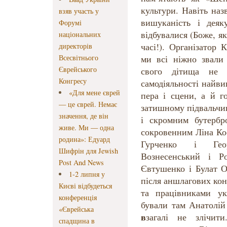
культури. Навіть на
взяв участь у
вишуканість і деяку
Форумі
відбувалися (Боже, я
національних
часі!). Організатор К
директорів
Всесвітнього
ми всі ніжно звали 
Єврейського
свого дітища не
Конгресу
самодіяльності найв
«Для мене єврей
пера і сцени, а й г
— це єврей. Немає
затишному підвальчи
значення, де він
і скромним бутерб
живе. Ми — одна
сокровенним Ліна Ко
родина»: Едуард
Гурченко і Геор
Шифрін для Jewish
Вознесенський і Р
Post And News
Євтушенко і Булат 
1-2 липня у
після аншлагових кон
Києві відбудеться
та працівниками ук
конференція
бували там Анатолі
«Єврейська
в
загалі не злічи
спадщина в