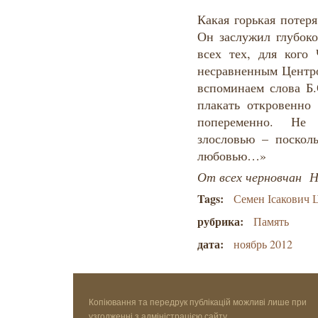
Какая горькая потеря
Он заслужил глубоко
всех тех, для кого
несравненным Центро
вспоминаем слова Б.
плакать откровенно 
попеременно. Не
злословью – посколь
любовью…»
От всех черновчан 
Tags:
Семен Ісаков
рубрика:
Память
дата:
ноябрь 2012
Копіювання та передрук публікацій можливі лише при
узгодженні з адміністрацією сайту.