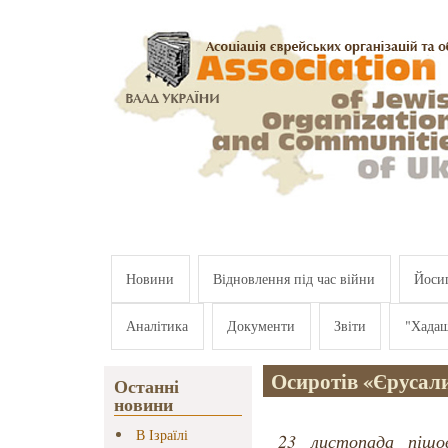
Перейти к основному содержанию
Новини
Відновлення під час війни
Йосип
Аналітика
Документи
Звіти
"Хада
Осиротів «Єруса
Останні
новини
В Ізраїлі
23 листопада піш