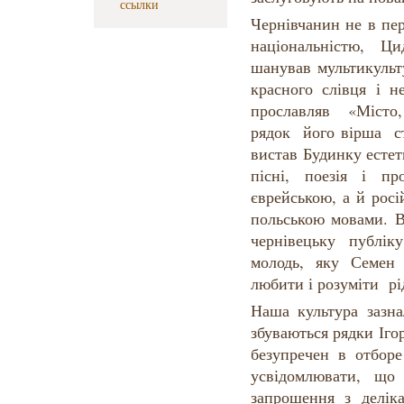
ссылки
Чернівчанин не в пе
національністю, Ц
шанував мультикульт
красного слівця і н
прославляв «Місто,
рядок його вірша ст
вистав Будинку естет
пісні, поезія і п
єврейською, а й рос
польською мовами. В
чернівецьку публік
молодь, яку Семен
любити і розуміти рі
Наша культура зазна
збуваються рядки Іго
безупречен в отбор
усвідомлювати, що
запрошення з делік