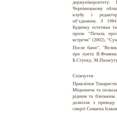
держуніверситету.
Чернівецькому обла
клубу і редактор
об’єднання. З 198
Будинку естетики та
прози “Печаль проз
встречи” (2002), “Су
После бани”, "Велик
про поета В.Фоменк
Б.Ступку, М.Палагут
Співчуття:
Правління Товариств
Міцкевича та польсь
рідним та близьким,
дозвілля з приводу
смерті Семаена Ісако