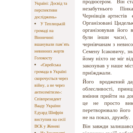
продюсером. Він ст
Україні: Досвід та
незабутнього Пінк
перспективи
Чернівців артистів є
досліджень»
Організовані Цидель
У Теплицькій
організовував його 
громаді на
були інши часи),
Вінничині
чернівчанам з невис
вшанували пам’ять
Семену Ісаковичу, з
невинних жертв
йому ніхто не міг ві
Голокосту
«Єврейська
закохував у наше міс
громада в Україні
приїжджали.
скорочується через
Його вроджений дар
війну, а не через
облесливості, принц
антисемітизм»:
вміння прийти на до
Співпрезидент
це не просто вик
Вааду України
перетворювало його 
Едуард Шифрін
не на показ, дружбу.
виступив на сесії
Він завжди залишавс
ВЄК у Женеві
На Закарпатті