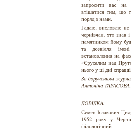
запросити вас на 
втішатися тим, що 
поряд з нами.
Гадаю, висловлю не 
чернівчан, хто знав
памятником йому буд
та дозвілля імен
встановлення на фа
«Єрусалим над Прут
нього у ці дні справді
За дорученням журнал
Антоніна ТАРАСОВА.
Д
ОВІДКА
:
Семен Ісаакович Цид
1952 року у Черні
філологічний ф