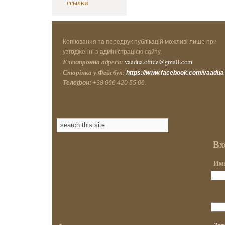
ссылки
Копіювання та передрук публікацій можливі лише при
узгодженні з адміністрацією сайту.
Електронна адреса:
vaadua.office@gmail.com
Сторінка у Фейсбук:
https://www.facebook.com/vaadua
Телефон:
+38 066 420 55 06.
Вх
Имя