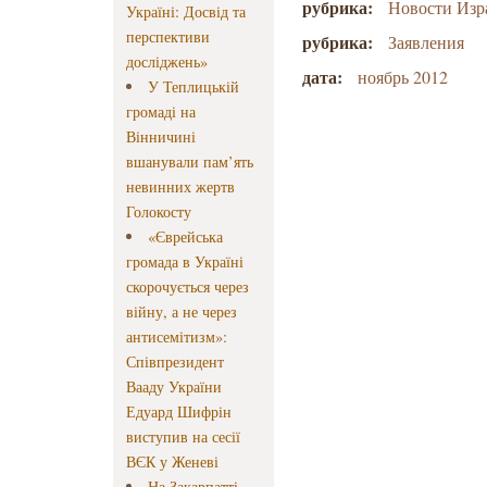
рубрика:
Новости Изр
Україні: Досвід та
перспективи
рубрика:
Заявления
досліджень»
дата:
ноябрь 2012
У Теплицькій
громаді на
Вінничині
вшанували пам’ять
невинних жертв
Голокосту
«Єврейська
громада в Україні
скорочується через
війну, а не через
антисемітизм»:
Співпрезидент
Вааду України
Едуард Шифрін
виступив на сесії
ВЄК у Женеві
На Закарпатті