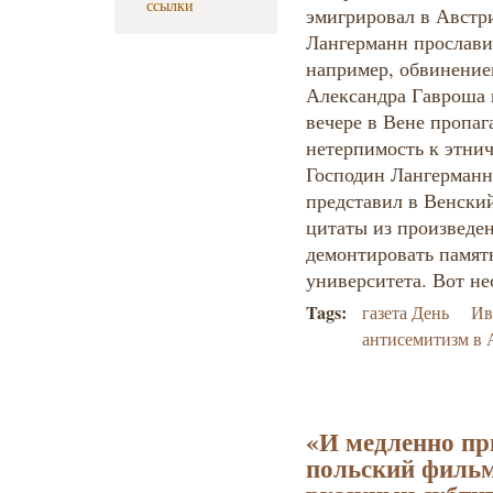
ссылки
эмигрировал в Австр
Лангерманн прослави
например, обвинение
Александра Гавроша в
вечере в Вене пропа
нетерпимость к этнич
Господин Лангерманн
представил в Венски
цитаты из произведе
демонтировать памят
университета. Вот не
Tags:
газета День
Ив
антисемитизм в 
«И медленно пр
польский фильм