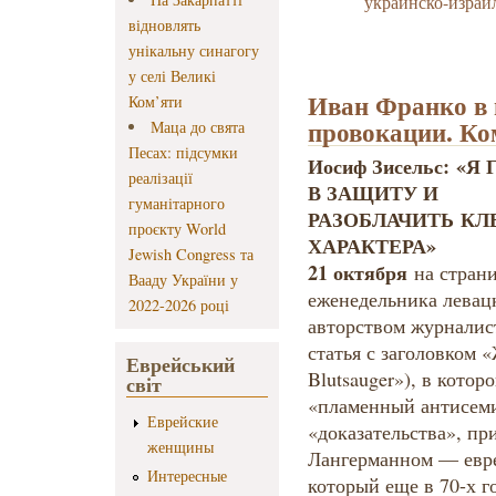
украинско-израи
відновлять
унікальну синагогу
у селі Великі
Иван Франко в 
Ком’яти
провокации. Ко
Маца до свята
Песах: підсумки
Иосиф Зисельс: 
реалізації
В ЗАЩИТУ И
гуманітарного
РАЗОБЛАЧИТЬ КЛ
проєкту World
ХАРАКТЕРА»
Jewish Congress та
21 октября
на страни
Вааду України у
еженедельника левацк
2022-2026 році
авторством журналис
статья с заголовком 
Еврейський
Blutsauger»), в кото
світ
«пламенный антисеми
Еврейские
«доказательства», п
женщины
Лангерманном — евре
Интересные
который еще в 70-х г