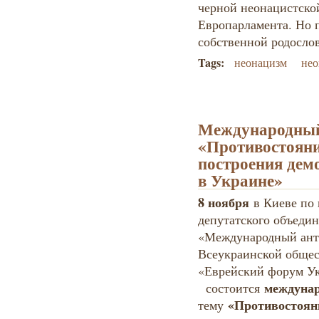
черной неонацистско
Европарламента. Но 
собственной родосло
Tags:
неонацизм
нео
Международный 
«Противостояни
построения дем
в Украине»
8 ноября
в Киеве по
депутатского объеди
«Международный ант
Всеукраинской общес
«Еврейский форум Ук
междунар
состоится
«Противостояни
тему