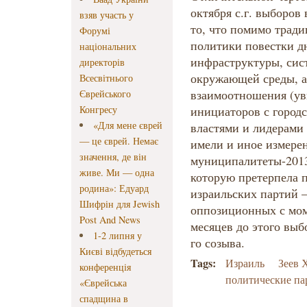
октября с.г. выборов
взяв участь у
то, что помимо трад
Форумі
политики повестки дн
національних
инфраструктуры, сис
директорів
окружающей среды, а
Всесвітнього
взаимоотношения (ув
Єврейського
Конгресу
инициаторов с город
«Для мене єврей
властями и лидерами
— це єврей. Немає
имели и иное измере
значення, де він
муниципалитеты-2013
живе. Ми — одна
которую претерпела 
родина»: Едуард
израильских партий –
Шифрін для Jewish
оппозиционных с мом
Post And News
месяцев до этого выб
1-2 липня у
го созыва.
Києві відбудеться
Tags:
Израиль
Зеев 
конференція
политические па
«Єврейська
спадщина в