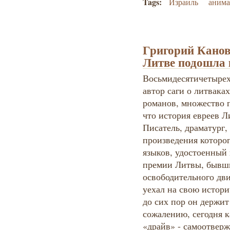
Tags:
Израиль
анима
Григорий Канов
Литве подошла 
Восьмидесятичетырех
автор саги о литвака
романов, множество п
что история евреев Л
Писатель, драматург,
произведения которо
языков, удостоенный
премии Литвы, бывш
освободительного дви
уехал на свою истори
до сих пор он держит
сожалению, сегодня к
«драйв» - самоотверж