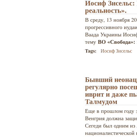
Иосиф Зисельс:
реальность».
В среду, 13 ноября 2
прогрессивного иуда
Ваада Украины Иосиф
ВО «Свобода»:
тему
Tags:
Иосиф Зисельс
Бывший неонаци
регулярно посещ
иврит и даже п
Талмудом
Еще в прошлом году э
Венгрия должна защит
Сегеди был одним из
националистической 