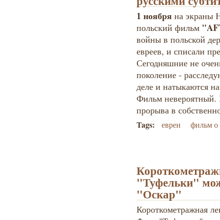
русскими субти
1 ноября
на экраны 
"AF
польский фильм
войны в польской де
евреев, и списали пр
Сегодняшние не очен
поколение - расследу
деле и натыкаются н
Фильм невероятный. 
прорыва в собственн
Tags:
евреи
фильм о
Короткометражк
"Туфельки" мож
"Оскар"
Короткометражная ле