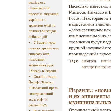
реалізують
Насколько известно, 
гуманітарний
Матисса, Пикассо и 
проєкт із лікування
Focus. Некоторые из
українців з
нацистскими властям
травмами очей та
«дегенеративным иск
обличчя внаслідок
конфискованы у их ев
бойових дій
сообщения будут подт
У Гадячі через
крупной находкой п
пожежу зруйновано
произведений искусс
синагогу біля
поховання
Tags:
Мюнхен
наци
засновника руху
дегенративное и
«Хабад» в Україні
Онлайн-лекція
Йосифа Зісельса
«Глобальний право-
Израиль: «новы
консервативний
и их оппоненты
зсув: міф чи
муниципальных
реальність?»
Отличительной черто
Ваад України