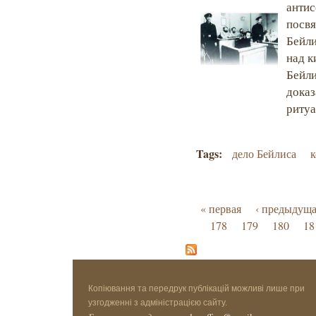
анти
посвя
Бейли
над к
Бейли
доказ
ритуа
Tags:
дело Бейлиса
к
Страницы
« первая
‹ предыдущ
178
179
180
18
Копіювання та передрук публікацій можливі лише при
узгодженні з адміністрацією сайту.