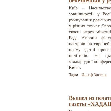
небезпечний у р
Київ – Насильство
зовнішності» у Росі
руйнування ромських 
у різних точках Євро
скоєні через міжетн
Рада Європи фіксу
настроїв на європей
цьому здатні просві
політиків. На ць
міжнародної конфере
Києві.
Tags:
Иосиф Зисельс
Вышел из печат
газеты «ХАДА