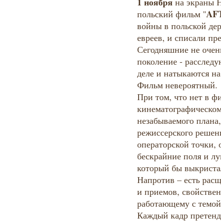
1 ноября
на экраны 
AF
польский фильм "
войны в польской де
евреев, и списали пр
Сегодняшние не очен
поколение - расследу
деле и натыкаются н
Фильм невероятный.
При том, что нет в ф
кинематографическом
незабываемого плана,
режиссерского решен
операторской точки, 
бескрайние поля и лу
который бы выкриста
Напротив – есть расщ
и приемов, свойстве
работающему с темой
Каждый кадр претенду