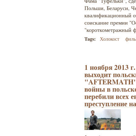
Фама "Туфельки", сде
Польши, Беларуси, Ч
квалификационный от
соискание премии "О
"короткометражный ф
Tags:
Холокост
филь
1 ноября 2013 
выходит польс
"AFTERMATH" о
войны в польск
перебили всех е
преступление н