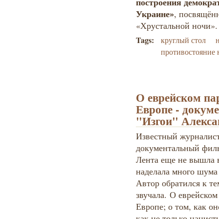
построения демокра
Украине»
, посвящён
«Хрустальной ночи».
Tags:
круглый стол
противостояние 
О еврейском па
Европе - докум
"Изгои" Алекса
Известный журналист
документальный филь
Лента еще не вышла 
наделала много шума
Автор обратился к тем
звучала. О еврейско
Европе; о том, как о
как не только нацист