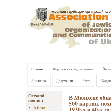
Перейти к основному содержанию
Новини
Відновлення під час війни
Йосип
Аналітика
Документи
Звіти
"Хада
Останні
В Мюнхене обна
новини
500 картин, по
1930-х и 40-х го
В Ізраїлі