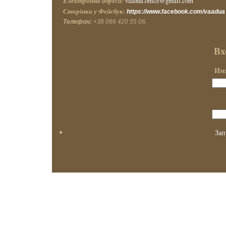
Електронна адреса:
vaadua.office@gmail.com
Сторінка у Фейсбук:
https://www.facebook.com/vaadua
Телефон:
+38 066 420 55 06.
Вх
Имя
Зап