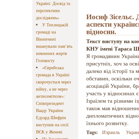
Україні: Досвід та
перспективи
Иосиф Зісельс. 
досліджень»
аспекти українс
У Теплицькій
відносин.
громаді на
Вінничині
Текст виступу на ко
вшанували пам’ять
КНУ імені Тараса Ш
невинних жертв
Я громадянин України
Голокосту
присутніх, хоч за ос
«Єврейська
далеко від історії та
громада в Україні
обставин, оскільки о
скорочується через
асоціацій України, бр
війну, а не через
участь у відносинах 
антисемітизм»:
Ізраїлем та різними і
Співпрезидент
також мав відношенн
Вааду України
дипломатичних відно
Едуард Шифрін
їхнього розвитку.
виступив на сесії
Tags:
ВЄК у Женеві
Израиль
Украи
На Закарпатті