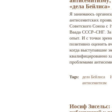
антисемитизму,
«дела Бейлиса»
Я занимаюсь организ
антисемитских прояв
Советского Союза с 19
Ваада СССР–СНГ. За 
опыт. И с точки зрени
позитивно оценить в
когда выступавшие э
квалифицированно ха
проблемами антисеми
Tags:
дело Бейлиса
И
антисемитизм
Иосиф Зисельс: