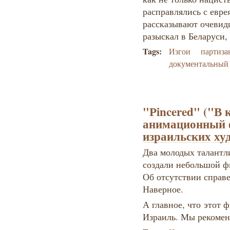
расправлялись с евре
рассказывают очевид
разыскал в Беларуси
Tags:
Изгои
партиза
документальный
"Рincered" ("В 
анимационный 
израильских ху
Два молодых талантл
создали небольшой ф
Об отсутствии справ
Наверное.
А главное, что этот 
Израиль. Мы рекомен