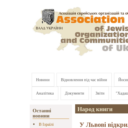
Перейти к основному содержанию
Новини
Відновлення під час війни
Йосип
Аналітика
Документи
Звіти
"Хада
Народ книги
Останні
новини
У Львові відкр
В Ізраїлі