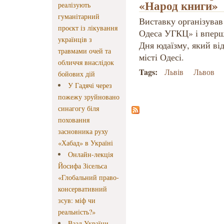
«Народ книги»
реалізують
гуманітарний
Виставку організував
проєкт із лікування
Одеса УГКЦ» і вперш
українців з
Дня юдаїзму, який від
травмами очей та
місті Одесі.
обличчя внаслідок
Tags:
Львів
Львов
бойових дій
У Гадячі через
пожежу зруйновано
синагогу біля
поховання
засновника руху
«Хабад» в Україні
Онлайн-лекція
Йосифа Зісельса
«Глобальний право-
консервативний
зсув: міф чи
реальність?»
Ваад України