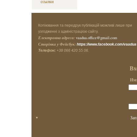
ссылки
Копіювання та передрук публікацій можливі лише при
узгодженні з адміністрацією сайту.
Електронна адреса:
vaadua.office@gmail.com
Сторінка у Фейсбук:
https://www.facebook.com/vaadua
Телефон:
+38 066 420 55 06.
Вх
Имя
Зап