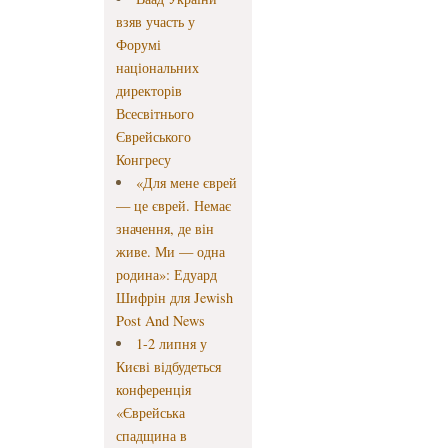
взяв участь у
Форумі
національних
директорів
Всесвітнього
Єврейського
Конгресу
«Для мене єврей
— це єврей. Немає
значення, де він
живе. Ми — одна
родина»: Едуард
Шифрін для Jewish
Post And News
1-2 липня у
Києві відбудеться
конференція
«Єврейська
спадщина в