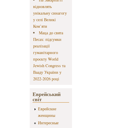
відновлять
унікальну синагогу
у селі Великі
Ком’яти
Маца до свята
Песах: підсумки
реалізації
гуманітарного
проєкту World
Jewish Congress та
Вааду України у
2022-2026 році
Еврейський
світ
Еврейские
женщины
Интересные