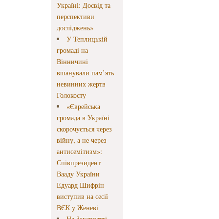
Україні: Досвід та
перспективи
досліджень»
У Теплицькій
громаді на
Вінничині
вшанували пам’ять
невинних жертв
Голокосту
«Єврейська
громада в Україні
скорочується через
війну, а не через
антисемітизм»:
Співпрезидент
Вааду України
Едуард Шифрін
виступив на сесії
ВЄК у Женеві
На Закарпатті