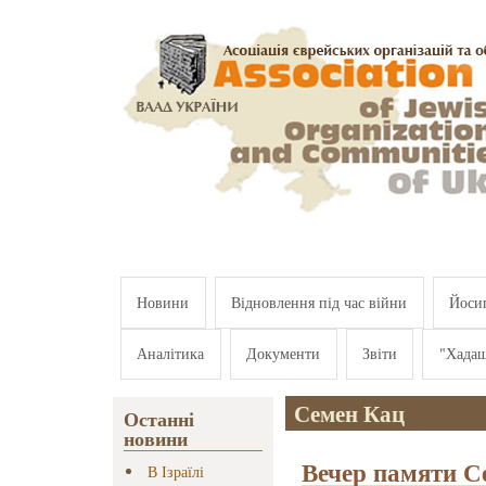
Перейти к основному содержанию
Новини
Відновлення під час війни
Йосип
Аналітика
Документи
Звіти
"Хада
Семен Кац
Останні
новини
Вечер памяти С
В Ізраїлі