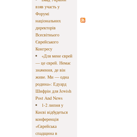
взяв участь у
Форумі
національних
директорів
Всесвітнього
Єврейського
Конгресу
«Для мене єврей
— це єврей. Немає
значення, де він
живе. Ми — одна
родина»: Едуард
Шифрін для Jewish
Post And News
1-2 липня у
Києві відбудеться
конференція
«Єврейська
спадщина в