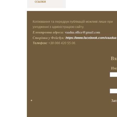
ссылки
Копіювання та передрук публікацій можливі лише при
узгодженні з адміністрацією сайту.
Електронна адреса:
vaadua.office@gmail.com
Сторінка у Фейсбук:
https://www.facebook.com/vaadua
Телефон:
+38 066 420 55 06.
Вх
Имя
Зап