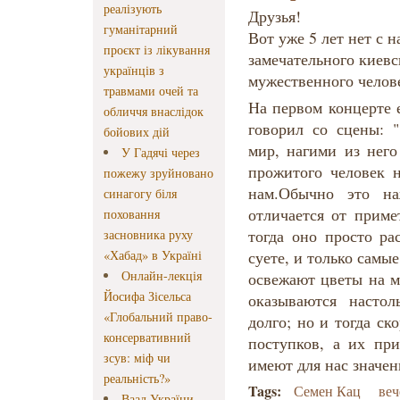
реалізують
Друзья!
гуманітарний
Вот уже 5 лет нет с 
проєкт із лікування
замечательного киевс
українців з
мужественного челов
травмами очей та
На первом концерте е
обличчя внаслідок
говорил со сцены:
бойових дій
мир, нагими из него
У Гадячі через
прожитого человек н
пожежу зруйновано
нам.Обычно это н
синагогу біля
отличается от приме
поховання
тогда оно просто ра
засновника руху
«Хабад» в Україні
суете, и только самы
Онлайн-лекція
освежают цветы на м
Йосифа Зісельса
оказываются насто
«Глобальний право-
долго; но и тогда ск
консервативний
поступков, а их пр
зсув: міф чи
имеют для нас значен
реальність?»
Tags:
Семен Кац
веч
Ваад України