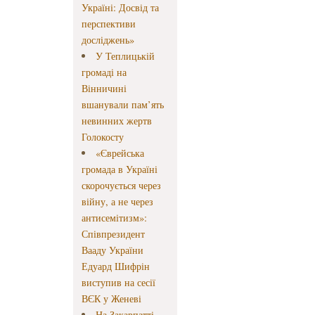
Україні: Досвід та
перспективи
досліджень»
У Теплицькій
громаді на
Вінничині
вшанували пам’ять
невинних жертв
Голокосту
«Єврейська
громада в Україні
скорочується через
війну, а не через
антисемітизм»:
Співпрезидент
Вааду України
Едуард Шифрін
виступив на сесії
ВЄК у Женеві
На Закарпатті