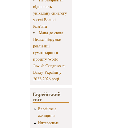
відновлять
унікальну синагогу
у селі Великі
Ком’яти
Маца до свята
Песах: підсумки
реалізації
гуманітарного
проєкту World
Jewish Congress та
Вааду України у
2022-2026 році
Еврейський
світ
Еврейские
женщины
Интересные