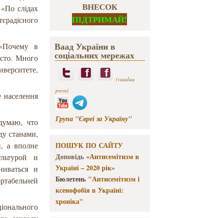
ВНЕСОК
 «По слідах
ПІДТРИМАЙ!
тєрадісного
Ваад України в
 «Почему в
соціальних мережах
сто. Много
верситете,
(vaadua
press)
е населення
Група "Євреї за Україну"
думаю, что
ду станами,
, а вполне
ПОШУК ПО САЙТУ
Доповідь
«Антисемітизм в
льтурой и
Україні – 2020 рік»
ниваться и
Бюлетень
"Антисемітизм і
ортабельней
ксенофобія в Україні:
хроніка"
іонального