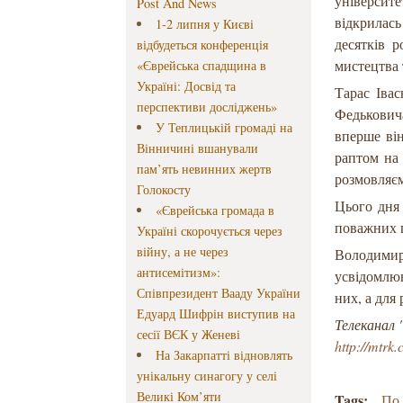
університ
Post And News
відкрилась
1-2 липня у Києві
десятків р
відбудеться конференція
мистецтва 
«Єврейська спадщина в
Україні: Досвід та
Тарас Іва
перспективи досліджень»
Федькович
У Теплицькій громаді на
вперше він
Вінничині вшанували
раптом на 
пам’ять невинних жертв
розмовляєм
Голокосту
Цього дня
«Єврейська громада в
поважних г
Україні скорочується через
війну, а не через
Володимир
антисемітизм»:
усвідомлюю
Співпрезидент Вааду України
них, а для
Едуард Шифрін виступив на
Телеканал 
сесії ВЄК у Женеві
http://mtrk
На Закарпатті відновлять
унікальну синагогу у селі
Великі Ком’яти
Tags:
По 