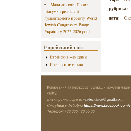
Маца до свята Песах:
рубрика:
підсумки реалізації
дата:
Окт
гуманітарного проєкту World
Jewish Congress та Вааду
України у 2022-2026 році
Еврейський світ
Еврейские женщины
Интересные ссылки
Копіювання та передрук публікацій можливі лише 
сайту.
Електронна адреса:
vaadua.office@gmail.com
Сторінка у Фейсбук:
https://www.facebook.com/
Телефон:
+38 066 420 55 06.