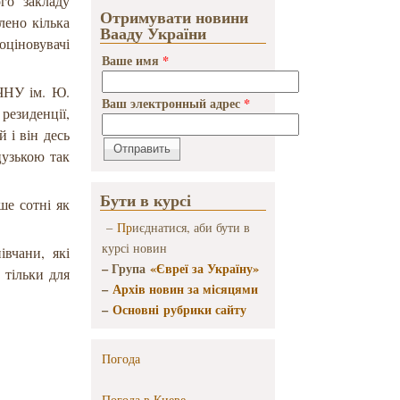
го закладу
Отримувати новини
лено кілька
Вааду України
оціновувачі
Ваше имя
*
 ЧНУ ім. Ю.
Ваш электронный адрес
*
резиденції,
 і він десь
цузькою так
Бути в курсі
ше сотні як
–
Пр
иєднатися, аби бути в
курсі новин
івчани, які
– Група
«Євреї за Україну»
 тільки для
–
Архів новин за місяцями
–
Основні рубрики сайту
Погода
Погода в
Киеве