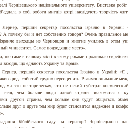
залі Чернівецького національного університету. Виставка робіт
’єднала в собі роботи митців котрі наслідують творчість жит
 Лернер, перший секретар посольства Ізраїлю в Україні:
? А почему бы и нет собственно говоря? Очень правильное ме
зраиле выходцы из Черновцов и многие учились в этом уни
ьный унивеситет. Самое подходящие место».
о, що саме в нашому місті в якому роками проживало єврейськ
д заходів, що єднають Україну та Ізраїль.
 Лернер, перший секретар посольства Ізраїлю в Україні: «Я 
такого рода событий трудно переоценить. Взаимопонимание меж
одами это не торическая, это не некий субстрат космический
ая вещ, чем больше люди одной страны знакомятся с ку
ями другой страны, чем больше они будут общаться, обме
ольше друг о друге тем мир будет становится надежнее и комф
».
ладання Біблійського саду на території Чернівецького нац