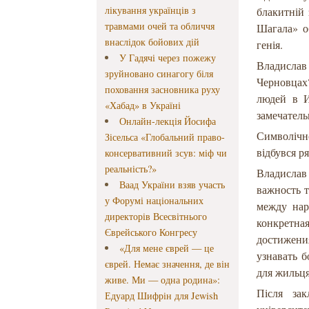
лікування українців з
блакитній 
травмами очей та обличчя
Шагала» об
внаслідок бойових дій
генія.
У Гадячі через пожежу
Владислав
зруйновано синагогу біля
Черновцах
поховання засновника руху
людей в И
«Хабад» в Україні
замечател
Онлайн-лекція Йосифа
Символічн
Зісельса «Глобальний право-
відбувся ря
консервативний зсув: міф чи
реальність?»
Владислав
Ваад України взяв участь
важность 
у Форумі національних
между нар
директорів Всесвітнього
конкретн
Єврейського Конгресу
достижени
«Для мене єврей — це
узнавать б
єврей. Немає значення, де він
для жильця
живе. Ми — одна родина»:
Після зак
Едуард Шифрін для Jewish