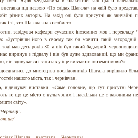
ету імені Юрія Федьковича в блакитній залі цього навчально
 виставка під назвою «По слідах Шагала» на якій було представ
обіт різних авторів. На захід оді були присутні як звичайні п
так і ті, хто Шагала знав особисто.
сютин, завідувач кафедри сучасних іноземних мов і перекладу
а: «Зустрівши його в своєму так би мовити такій загородній 
 тоді мав десь років 80, а він був такий бадьорий, червонощокий
нас виринув з підвалу і він був дуже здивований, що ми фран
о, він здивувався і запитав у іще вивчають іноземні мови?»
 доєднатись до мистецтва послідовників Шагала вирішило біль
остей нашого міста, так і чернівчан.
, відвідувач виставки: «Саме головне, що тут присутні Черн
ть те що це місто є культурним і наскільки це є важливим не
 решти світу».
"Чернівці".
.com.ua/
слідах Шагала
выставка
Черновцы