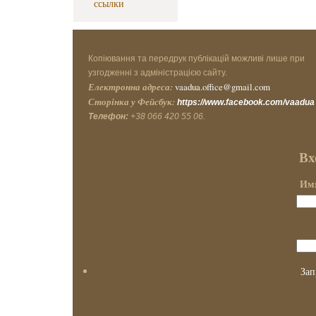
ссылки
Копіювання та передрук публікацій можливі лише при
узгодженні з адміністрацією сайту.
Електронна адреса:
vaadua.office@gmail.com
Сторінка у Фейсбук:
https://www.facebook.com/vaadua
Телефон:
+38 066 420 55 06.
Вх
Имя
Зап