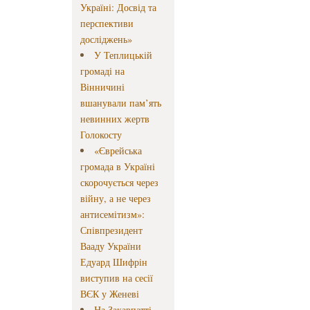
Україні: Досвід та
перспективи
досліджень»
У Теплицькій
громаді на
Вінничині
вшанували пам’ять
невинних жертв
Голокосту
«Єврейська
громада в Україні
скорочується через
війну, а не через
антисемітизм»:
Співпрезидент
Вааду України
Едуард Шифрін
виступив на сесії
ВЄК у Женеві
На Закарпатті