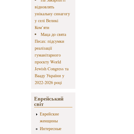
відновлять
унікальну синагогу
у селі Великі
Ком’яти
Маца до свята
Песах: підсумки
реалізації
гуманітарного
проєкту World
Jewish Congress та
Вааду України у
2022-2026 році
Еврейський
світ
Еврейские
женщины
Интересные