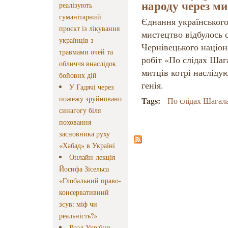
народу через ми
реалізують
гуманітарний
Єднання українського
проєкт із лікування
мистецтво відбулось с
українців з
Чернівецького націон
травмами очей та
робіт «По слідах Шаг
обличчя внаслідок
митців котрі насліду
бойових дій
генія.
У Гадячі через
пожежу зруйновано
Tags:
По слідах Шагал
синагогу біля
поховання
засновника руху
«Хабад» в Україні
Онлайн-лекція
Йосифа Зісельса
«Глобальний право-
консервативний
зсув: міф чи
реальність?»
Ваад України