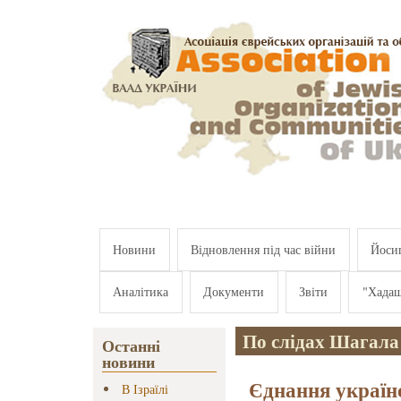
Перейти к основному содержанию
Новини
Відновлення під час війни
Йосип
Аналітика
Документи
Звіти
"Хада
По слідах Шагала
Останні
новини
Єднання українс
В Ізраїлі