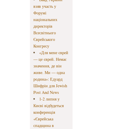
взяв участь у
Форумі
національних
директорів
Всесвітнього
Єврейського
Конгресу
«Для мене єврей
— це єврей. Немає
значення, де він
живе. Ми — одна
родина»: Едуард
Шифрін для Jewish
Post And News
1-2 липня у
Києві відбудеться
конференція
«Єврейська
спадщина в