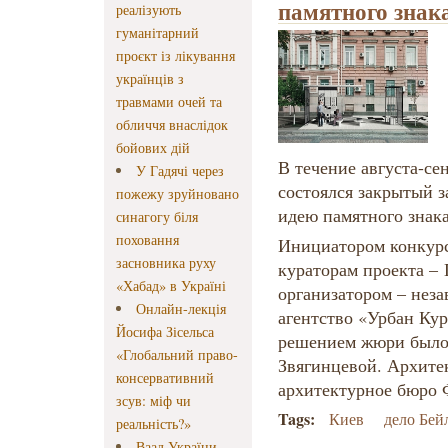
памятного знак
реалізують
гуманітарний
проєкт із лікування
українців з
травмами очей та
обличчя внаслідок
бойових дій
В течение августа-се
У Гадячі через
состоялся закрытый 
пожежу зруйновано
идею памятного знак
синагогу біля
поховання
Инициатором конкурс
засновника руху
кураторам проекта –
«Хабад» в Україні
организатором – нез
Онлайн-лекція
агентство «Урбан Ку
Йосифа Зісельса
решением жюри было
«Глобальний право-
Звягинцевой. Архите
консервативний
архитектурное бюр
зсув: міф чи
Tags:
Киев
дело Бей
реальність?»
Ваад України