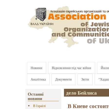
Перейти к основному содержанию
Новини
Відновлення під час війни
Йосип
Аналітика
Документи
Звіти
"Хада
дело Бейлиса
Останні
новини
В Киеве состоит
В Ізраїлі