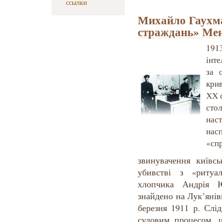
ссылки
Михайло Гаухман
страждань» Мен
191
інт
за 
кри
ХХ с
сто
нас
нас
«спр
звинувачення київс
убивстві з «ритуа
хлопчика Андрія Ю
знайдено на Лук’янів
березня 1911 р. Слі
судовим процесом, 