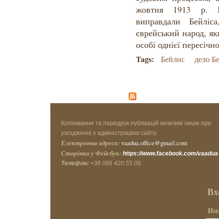
жовтня 1913 р. Н
виправдали Бейлі
єврейський народ, як
особі однієї пересічн
Tags:
Бейлис
дело Б
Копіювання та передрук публікацій можливі лише при
узгодженні з адміністрацією сайту.
Електронна адреса:
vaadua.office@gmail.com
Сторінка у Фейсбук:
https://www.facebook.com/vaadua
Телефон:
+38 066 420 55 06.
Вх
Имя