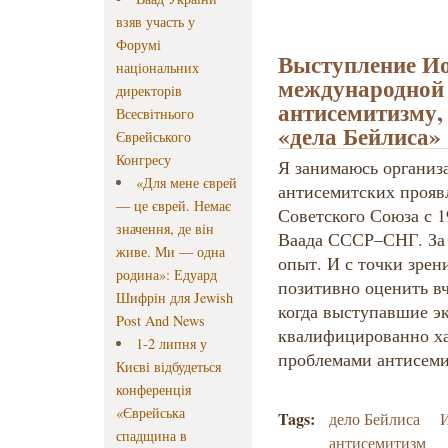
взяв участь у
Форумі
Выступление Ио
національних
международной
директорів
антисемитизму,
Всесвітнього
«дела Бейлиса»
Єврейського
Конгресу
Я занимаюсь организ
«Для мене єврей
антисемитских прояв
— це єврей. Немає
Советского Союза с 19
значення, де він
Ваада СССР–СНГ. За 
живе. Ми — одна
опыт. И с точки зрени
родина»: Едуард
позитивно оценить в
Шифрін для Jewish
когда выступавшие э
Post And News
квалифицированно ха
1-2 липня у
проблемами антисеми
Києві відбудеться
конференція
«Єврейська
Tags:
дело Бейлиса
И
спадщина в
антисемитизм