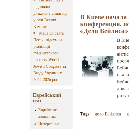
відновлять
унікальну синагогу
В Киеве начала
у селі Великі
конференция, п
Ком’яти
«Дела Бейлиса»
Маца до свята
В Кие
Песах: підсумки
реалізації
конфе
гуманітарного
анти
проєкту World
посвя
Jewish Congress та
Бейли
Вааду України у
над к
2022-2026 році
Бейли
доказ
Еврейський
ритуа
світ
Еврейские
Tags:
дело Бейлиса
к
женщины
Интересные