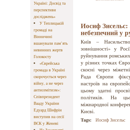
Україні: Досвід та
перспективи
досліджень»
У Теплицькій
Иосиф Зисельс:
громаді на
небезпечний у р
Вінничині
Київ – Насильство
вшанували пам’ять
зовнішності» у Росі
невинних жертв
руйнування ромських 
Голокосту
у різних точках Євро
«Єврейська
скоєні через міжетн
громада в Україні
Рада Європи фіксу
скорочується через
настроїв на європей
війну, а не через
цьому здатні просві
антисемітизм»:
Співпрезидент
політиків. На ць
Вааду України
міжнародної конфере
Едуард Шифрін
Києві.
виступив на сесії
Tags:
Иосиф Зисельс
ВЄК у Женеві
На Закарпатті