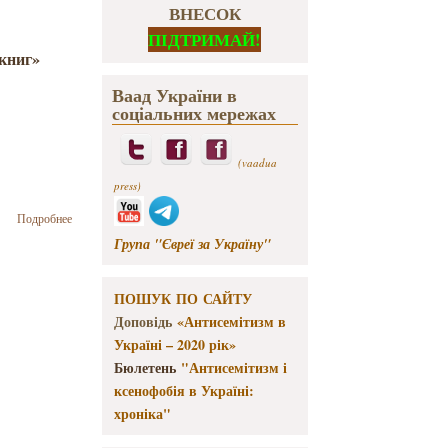
ВНЕСОК
ПІДТРИМАЙ!
 книг»
Ваад України в
соціальних мережах
(vaadua
press)
о
Подробнее
«Допотопное
Група "Євреї за Україну"
кино»
Святослава
Бакиса
ПОШУК ПО САЙТУ
Доповідь
«Антисемітизм в
Україні – 2020 рік»
Бюлетень
"Антисемітизм і
ксенофобія в Україні:
хроніка"