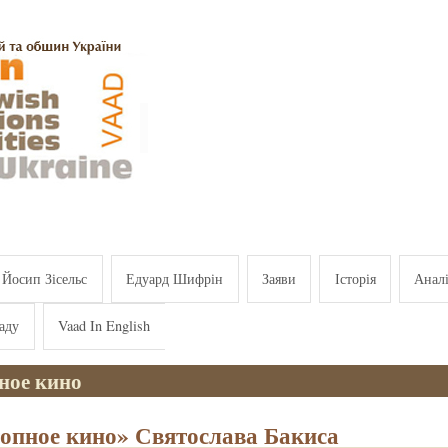
Йосип Зісельс
Едуард Шифрін
Заяви
Історія
Анал
аду
Vaad In English
ное кино
опное кино» Святослава Бакиса