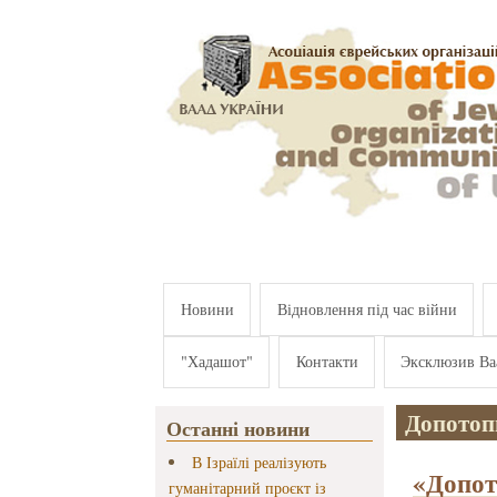
Перейти к основному содержанию
Новини
Відновлення під час війни
"Хадашот"
Контакти
Эксклюзив Ва
Допотоп
Останні новини
В Ізраїлі реалізують
«Допот
гуманітарний проєкт із