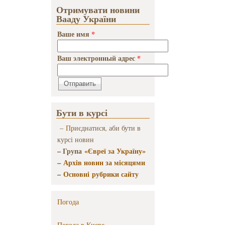
Отримувати новини
Вааду України
Ваше имя
*
Ваш электронный адрес
*
Бути в курсі
–
Пр
иєднатися, аби бути в
курсі новин
– Група
«Євреї за Україну»
–
Архів новин за місяцями
–
Основні рубрики сайту
Погода
Погода в
Киеве