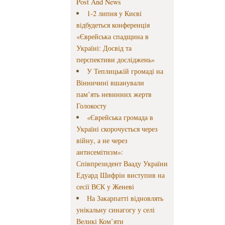
Post And News
1-2 липня у Києві
відбудеться конференція
«Єврейська спадщина в
Україні: Досвід та
перспективи досліджень»
У Теплицькій громаді на
Вінничині вшанували
пам’ять невинних жертв
Голокосту
«Єврейська громада в
Україні скорочується через
війну, а не через
антисемітизм»:
Співпрезидент Вааду України
Едуард Шифрін виступив на
сесії ВЄК у Женеві
На Закарпатті відновлять
унікальну синагогу у селі
Великі Ком’яти