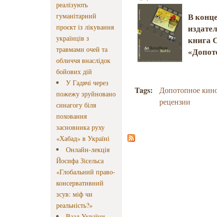
реалізують
В конце
гуманітарний
проєкт із лікування
издате
українців з
книга 
травмами очей та
«Допот
обличчя внаслідок
бойових дій
У Гадячі через
Tags:
Допотопное кин
пожежу зруйновано
рецензии
синагогу біля
поховання
засновника руху
«Хабад» в Україні
Онлайн-лекція
Йосифа Зісельса
«Глобальний право-
консервативний
зсув: міф чи
реальність?»
Ваад України