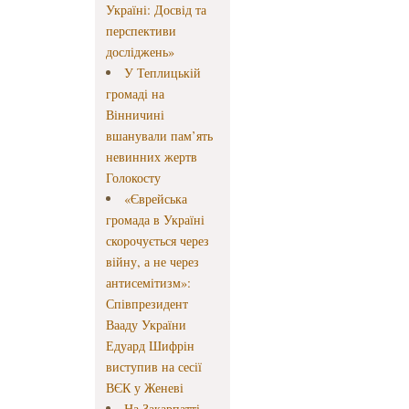
Україні: Досвід та
перспективи
досліджень»
У Теплицькій
громаді на
Вінничині
вшанували пам’ять
невинних жертв
Голокосту
«Єврейська
громада в Україні
скорочується через
війну, а не через
антисемітизм»:
Співпрезидент
Вааду України
Едуард Шифрін
виступив на сесії
ВЄК у Женеві
На Закарпатті