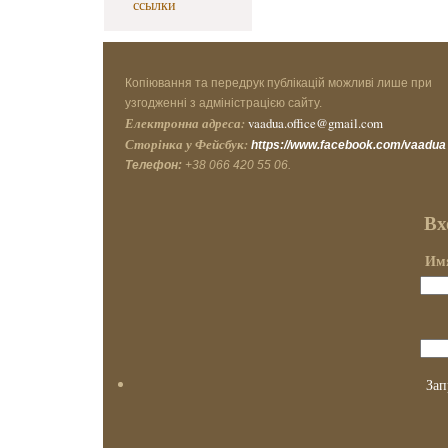
ссылки
Копіювання та передрук публікацій можливі лише при
узгодженні з адміністрацією сайту.
Електронна адреса:
vaadua.office@gmail.com
Сторінка у Фейсбук:
https://www.facebook.com/vaadua
Телефон:
+38 066 420 55 06.
Вх
Имя
Зап