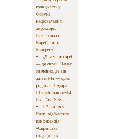
взяв участь у
Форумі
національних
директорів
Всесвітнього
Єврейського
Конгресу
«Для мене єврей
— це єврей. Немає
значення, де він
живе. Ми — одна
родина»: Едуард
Шифрін для Jewish
Post And News
1-2 липня у
Києві відбудеться
конференція
«Єврейська
спадщина в