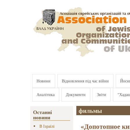
Перейти к основному содержанию
Новини
Відновлення під час війни
Йосип
Аналітика
Документи
Звіти
"Хада
фильмы
Останні
новини
«Допотопное ки
В Ізраїлі