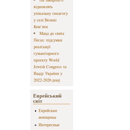
відновлять
унікальну синагогу
у селі Великі
Ком’яти
Маца до свята
Песах: підсумки
реалізації
гуманітарного
проєкту World
Jewish Congress та
Вааду України у
2022-2026 році
Еврейський
світ
Еврейские
женщины
Интересные