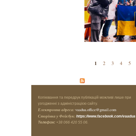
Страницы
1
2
3
4
5
Копіювання та передрук публікацій можливі лише при
узгодженні з адміністрацією сайту.
Електронна адреса:
vaadua.office@gmail.com
Сторінка у Фейсбук:
https://www.facebook.com/vaadua
Телефон:
+38 066 420 55 06.