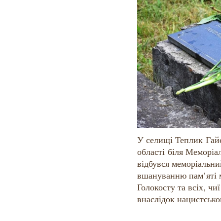
У селищі Теплик Гай
області біля Меморіа
відбувся меморіальни
вшануванню пам’яті 
Голокосту та всіх, чи
внаслідок нацистсько