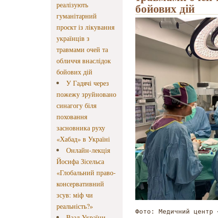
реалізують
бойових дій
гуманітарний
проєкт із лікування
українців з
травмами очей та
обличчя внаслідок
бойових дій
У Гадячі через
пожежу зруйновано
синагогу біля
поховання
засновника руху
«Хабад» в Україні
Онлайн-лекція
Йосифа Зісельса
«Глобальний право-
консервативний
зсув: міф чи
реальність?»
Фото: Медичний центр 
Ваад України