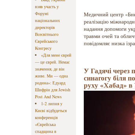
взяв участь у
Форумі
Медичний центр «Бне
національних
реалізацію міжнародн
директорів
надання допомоги укр
Всесвітнього
травми очей та облич
Єврейського
повідомляє низка ізр
Конгресу
«Для мене єврей
— це єврей. Немає
У Гадячі через
значення, де він
синагогу біля п
живе. Ми — одна
родина»: Едуард
руху «Хабад» в 
Шифрін для Jewish
Post And News
1-2 липня у
Києві відбудеться
конференція
«Єврейська
спадщина в