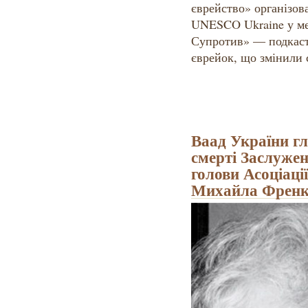
єврейство» організов
UNESCO Ukraine у ме
Супротив» — подкасту
єврейок, що змінили с
Ваад України гл
смерті Заслужен
голови Асоціаці
Михайла Френк