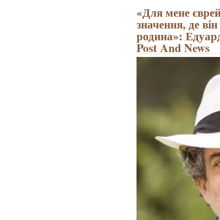
«Для мене єврей
значення, де ві
родина»: Едуар
Post And News