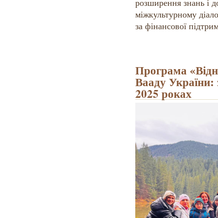
розширення знань і д
міжкультурному діал
за фінансової підтри
Програма «Відно
Вааду України: 
2025 роках