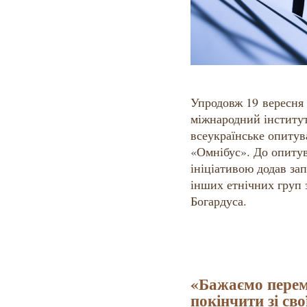
Упродовж 19 вересня 
міжнародний інститут
всеукраїнське опитув
«Омнібус». До опиту
ініціативою додав за
інших етнічних груп 
Богардуса.
«Бажаємо перем
покінчити зі св