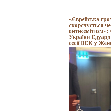
«Єврейська гро
скорочується чер
антисемітизм»:
України Едуард
сесії ВЄК у Жен