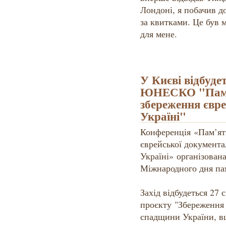
Лондоні, я побачив до
за квитками. Це був 
для мене.
У Києві відбуде
ЮНЕСКО "Пам'я
збереження євр
Україні"
Конференція «Пам’ять
єврейської документ
Україні» організова
Міжнародного дня пам
Захід відбудеться 27 
проєкту "Збереження 
спадщини України, вш