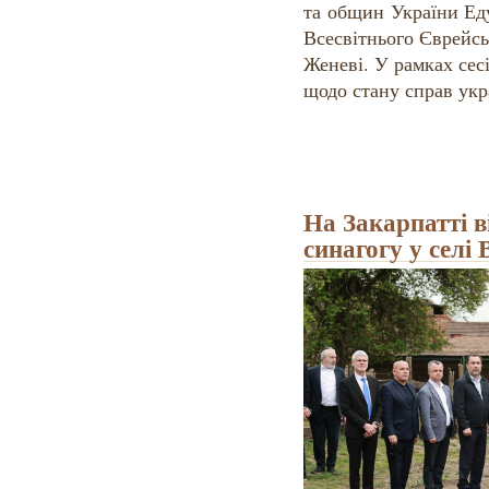
та общин України Еду
Всесвітнього Єврейсь
Женеві. У рамках сесі
щодо стану справ укр
На Закарпатті в
синагогу у селі