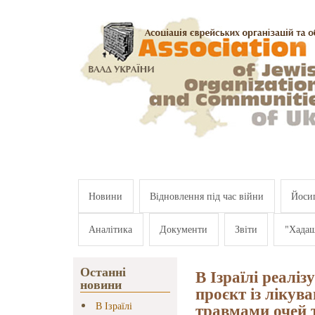
Перейти к основному содержанию
Новини
Відновлення під час війни
Йосип
Аналітика
Документи
Звіти
"Хада
Останні
В Ізраїлі реалі
новини
проєкт із лікува
травмами очей 
В Ізраїлі