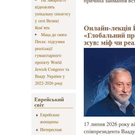
причина займання вс
відновлять
унікальну синагогу
у селі Великі
Онлайн-лекція 
Ком’яти
«Глобальний пр
Маца до свята
зсув: міф чи ре
Песах: підсумки
реалізації
гуманітарного
проєкту World
Jewish Congress та
Вааду України у
2022-2026 році
Еврейський
світ
Еврейские
женщины
17 липня 2026 року в
Интересные
співпрезидента Вааду