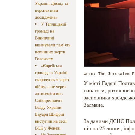
Україні: Досвід та
перспективи
досліджень»
У Теплицькій
громаді на
Вінничині
вшанували пам’ять
невинних жертв
Голокосту
«Єврейська
громада в Україні
Фото: The Jerusalem P
скорочується через
У місті Гадячі Полтав
війну, а не через
синагоги, розташован
антисемітизм»:
засновника хасидсько
Співпрезидент
Залмана.
Вааду України
Едуард Шифрін
За даними ДСНС Полт
виступив на сесії
ніч на 25 липня, інф
ВЄК у Женеві
На Закарпатті