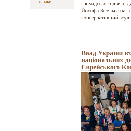
ссылки
громадського діяча, 
Йосифа Зісельса на т
консервативний зсув:
Ваад України вз
національних ди
Єврейського Ко