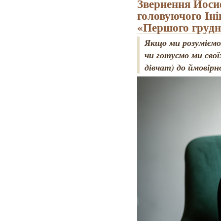
Звернення Йосиф
головуючого Іні
«Першого грудн
Якщо ми розуміємо,
чи готуємо ми своїх
дівчат) до ймовірн