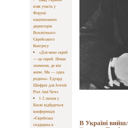
взяв участь у
Форумі
національних
директорів
Всесвітнього
Єврейського
Конгресу
«Для мене єврей
— це єврей. Немає
значення, де він
живе. Ми — одна
родина»: Едуард
Шифрін для Jewish
Post And News
1-2 липня у
Києві відбудеться
конференція
«Єврейська
В Україні вийш
спадщина в