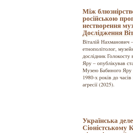
Між блюзнірств
російською проп
нестворення му
Дослідження Ві
Віталій Нахманович –
етнополітолог, музейн
дослідник Голокосту в
Яру – опублікував ст
Музею Бабиного Яру в
1980-х років до часі
агресії (2025).
Українська деле
Сіоністському К