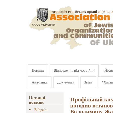
Перейти к основному содержанию
Новини
Відновлення під час війни
Йосип
Аналітика
Документи
Звіти
"Хада
Останні
Профільний ком
новини
погодив встано
Володимиру Жа
В Ізраїлі