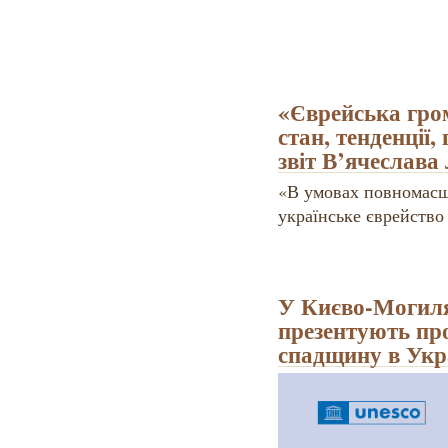
«Єврейська гро
стан, тенденції
звіт В’ячеслава
«В умовах повномасш
українське єврейство
У Києво-Могиля
презентують пр
спадщину в Укр