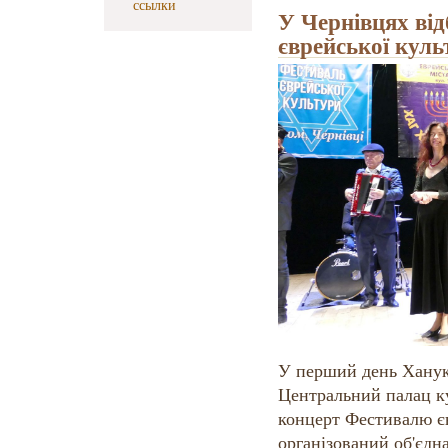
ссылки
У Чернівцях ві
єврейської куль
У перший день Ханук
Центральний палац ку
концерт Фестивалю єв
організований об'єд