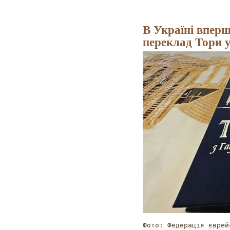
В Україні впер
переклад Тори 
Фото: Федерація єврей