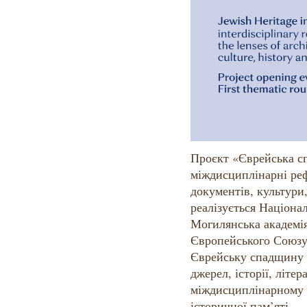
Проєкт «Єврейська сп
міждисциплінарні реф
документів, культури,
реалізується Націона
Могилянська академі
Європейського Союзу
Єврейську спадщину 
джерел, історії, літе
міждисциплінарному 
історичної пам’яті.