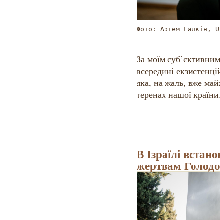
Фото: Артем Галкін, U
За моїм суб’єктивним
всередині екзистенцій
яка, на жаль, вже ма
теренах нашої країни
В Ізраїлі встан
жертвам Голодо