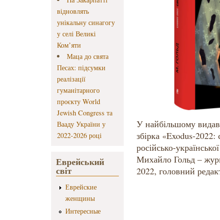
відновлять
унікальну синагогу
у селі Великі
Ком’яти
Маца до свята
Песах: підсумки
реалізації
гуманітарного
проєкту World
Jewish Congress та
У найбільшому видав
Вааду України у
збірка «Exodus-2022:
2022-2026 році
російсько-українсько
Михайло Гольд – журн
Еврейський
світ
2022, головний редак
Еврейские
женщины
Интересные