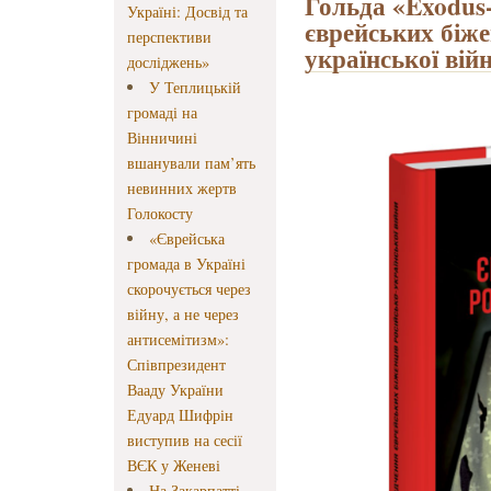
Гольда «Exodus-
Україні: Досвід та
єврейських біже
перспективи
української вій
досліджень»
У Теплицькій
громаді на
Вінничині
вшанували пам’ять
невинних жертв
Голокосту
«Єврейська
громада в Україні
скорочується через
війну, а не через
антисемітизм»:
Співпрезидент
Вааду України
Едуард Шифрін
виступив на сесії
ВЄК у Женеві
На Закарпатті