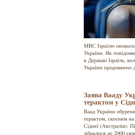
МВС Ізраїлю оновило
України. Як повідоми
в Державі Ізраїль, к
України продовжено д
Заява Вааду Укр
терактом у Сідн
Ваад України обурен
терактом, скоєним на
Сіднеї (Австралія). П
зібралося до 2000 євр