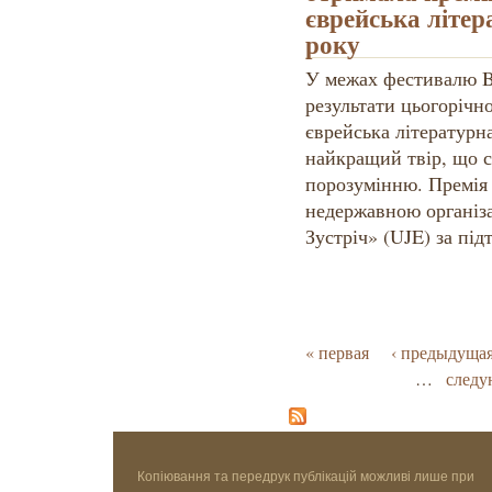
єврейська літер
року
У межах фестивалю B
результати цьогорічно
єврейська літературн
найкращий твір, що с
порозумінню. Премія
недержавною організ
Зустріч» (UJE) за пі
Страницы
« первая
‹ предыдуща
…
следу
Копіювання та передрук публікацій можливі лише при