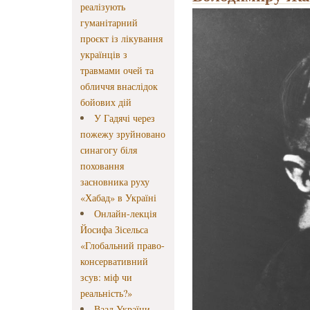
реалізують
гуманітарний
проєкт із лікування
українців з
травмами очей та
обличчя внаслідок
бойових дій
У Гадячі через
пожежу зруйновано
синагогу біля
поховання
засновника руху
«Хабад» в Україні
Онлайн-лекція
Йосифа Зісельса
«Глобальний право-
консервативний
зсув: міф чи
реальність?»
Ваад України