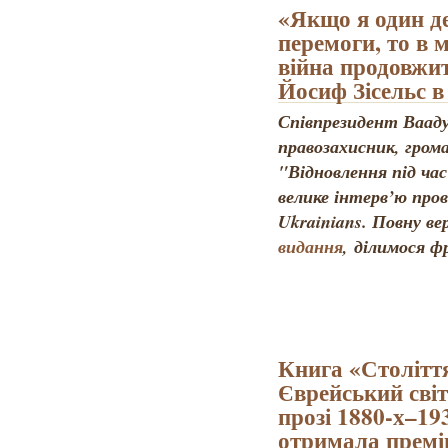
«Якщо я один де
перемоги, то в 
війна продовжит
Йосиф Зісельс в
Співпрезидент Вааду
правозахисник, грома
"Відновлення під час
велике інтерв’ю пров
Ukrainians. Повну в
видання
, ділимося 
Книга «Століття
Єврейський світ
прозі 1880-х–1
отримала премію