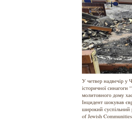
У четвер надвечір у 
історичної синагоги 
молитовного дому хас
Інцидент шокував єв
широкий суспільний р
of Jewish Communities