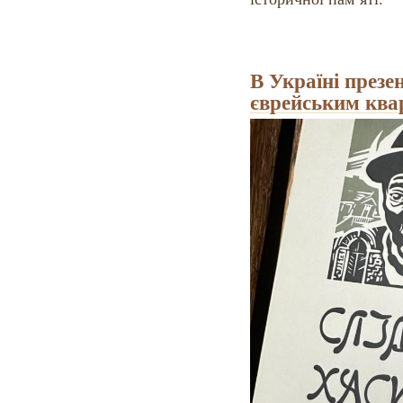
В Україні презе
єврейським ква