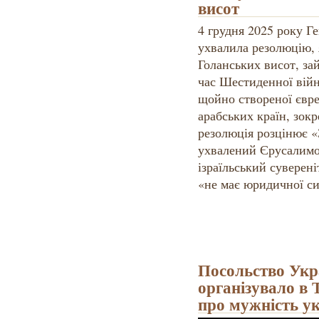
висот
4 грудня 2025 року Г
ухвалила резолюцію, я
Голанських висот, за
час Шестиденної війни
щойно створеної євре
арабських країн, зокр
резолюція розцінює «
ухвалений Єрусалимо
ізраїльський суверені
«не має юридичної си
Посольство Укра
організувало в 
про мужність ук