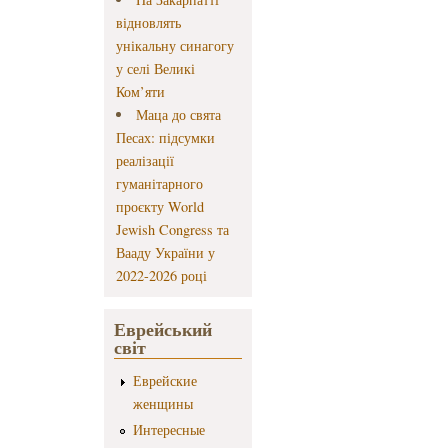
відновлять
унікальну синагогу
у селі Великі
Ком’яти
Маца до свята
Песах: підсумки
реалізації
гуманітарного
проєкту World
Jewish Congress та
Вааду України у
2022-2026 році
Еврейський
світ
Еврейские
женщины
Интересные