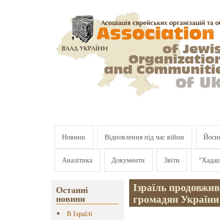
Перейти к основному содержанию
Новини
Відновлення під час війни
Йосип
Аналітика
Документи
Звіти
"Хада
Ізраїль продовжив
Останні
громадян України 
новини
В Ізраїлі