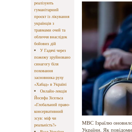
реалізують
гуманітарний
проєкт із лікування
українців з
травмами очей та
обличчя внаслідок
бойових дій
У Гадячі через
пожежу зруйновано
синагогу біля
поховання
засновника руху
«Хабад» в Україні
Онлайн-лекція
Йосифа Зісельса
«Глобальний право-
консервативний
зсув: міф чи
МВС Ізраїлю оновило
реальність?»
України. Як повідоми
Ваад України