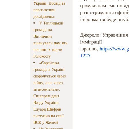
Україні: Досвід та
громадянам смс-повід
перспективи
разі отримання офіці
досліджень»
інформація буде опуб
У Теплицькій
громаді на
Джерело: Управління 
Вінничині
імміграції
вшанували пам’ять
Ізраїлю,
https://www.g
невинних жертв
1225
Голокосту
«Єврейська
громада в Україні
скорочується через
війну, а не через
антисемітизм»:
Співпрезидент
Вааду України
Едуард Шифрін
виступив на сесії
ВЄК у Женеві
На Закарпатті