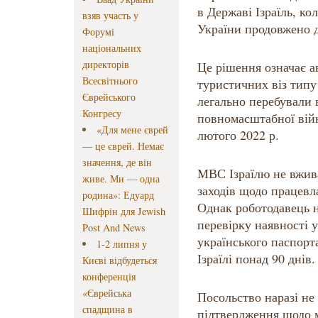
в Державі Ізраїль, к
взяв участь у
України продовжено д
Форумі
національних
директорів
Це рішення означає 
Всесвітнього
туристичних віз типу
Єврейського
легально перебували 
Конгресу
повномасштабної війн
«Для мене єврей
лютого 2022 р.
— це єврей. Немає
значення, де він
МВС Ізраїлю не вжив
живе. Ми — одна
заходів щодо працевл
родина»: Едуард
Однак роботодавець н
Шифрін для Jewish
перевірку наявності 
Post And News
українського паспорт
1-2 липня у
Ізраїлі понад 90 днів.
Києві відбудеться
конференція
«Єврейська
Посольство наразі не
спадщина в
підтвердження щодо 