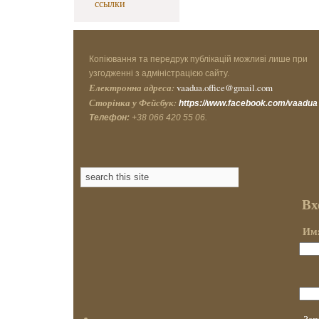
ссылки
Копіювання та передрук публікацій можливі лише при
узгодженні з адміністрацією сайту.
Електронна адреса:
vaadua.office@gmail.com
Сторінка у Фейсбук:
https://www.facebook.com/vaadua
Телефон:
+38 066 420 55 06.
Вх
Имя